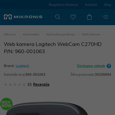
Besplatna dostava
Kontakt
Blog
Mikronis
Informatika
Računalna periferija
Web kamere
Web kamera Logitech WebCam C270HD
P/N: 960-001063
Brand:
Logitech
Dostupno odmah
Kataloški broj:
960-001063
Šifra proizvoda:
30100094
(0)
Recenzije