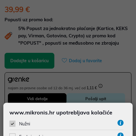
39,99 €
Popusti uz promo kod:
5%
Popust za jednokratno plaćanje (Kartice, KEKS
pay, Virman, Gotovina, Crypto) uz promo kod
"POPUST" , popusti se međusobno ne zbrajaju
Dodajte u košaricu
Dodaj u favorite
najam za pravne osobe od 12 do 36 mj. već od
1,11 €
Vidi detalje
Pošalji upit
www.mikronis.hr upotrebljava kolačiće
JAMSTVO 24 MJ.
Nužni
SIGURNA KUPOVINA