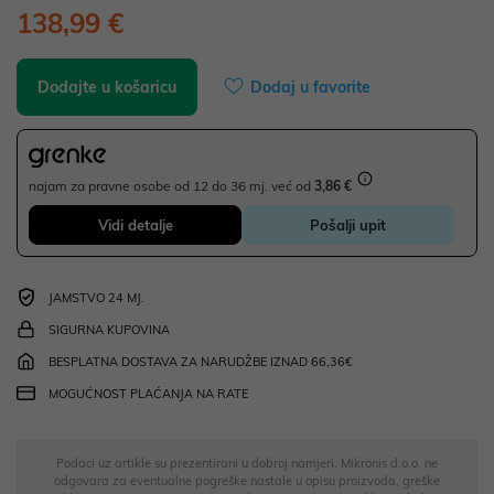
138,99 €
Dodajte u košaricu
Dodaj u favorite
najam za pravne osobe od 12 do 36 mj. već od
3,86 €
Vidi detalje
Pošalji upit
JAMSTVO 24 MJ.
SIGURNA KUPOVINA
BESPLATNA DOSTAVA ZA NARUDŽBE IZNAD 66,36€
MOGUĆNOST PLAĆANJA NA RATE
Podaci uz artikle su prezentirani u dobroj namjeri. Mikronis d.o.o. ne
odgovara za eventualne pogreške nastale u opisu proizvoda, greške