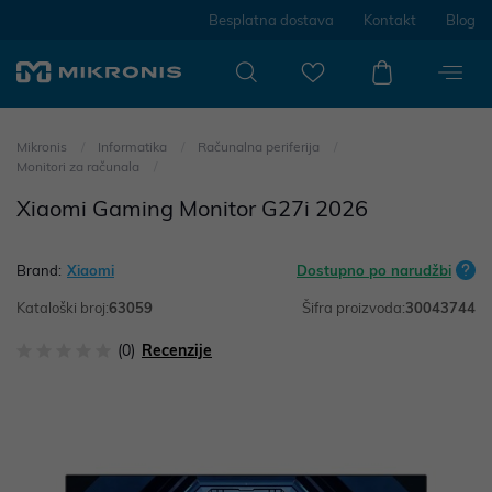
Besplatna dostava
Kontakt
Blog
Mikronis
Informatika
Računalna periferija
Monitori za računala
Xiaomi Gaming Monitor G27i 2026
Brand:
Xiaomi
Dostupno po narudžbi
Kataloški broj:
63059
Šifra proizvoda:
30043744
(0)
Recenzije