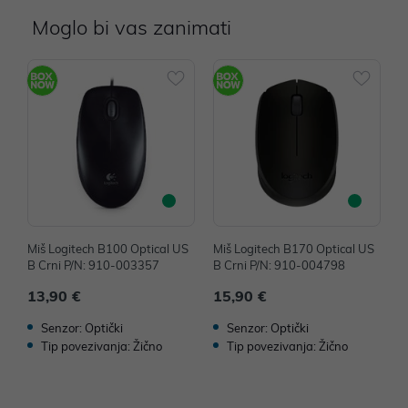
Moglo bi vas zanimati
Miš Logitech B100 Optical US
Miš Logitech B170 Optical US
M
B Crni P/N: 910-003357
B Crni P/N: 910-004798
B
13,90 €
15,90 €
1
Senzor: Optički
Senzor: Optički
Tip povezivanja: Žično
Tip povezivanja: Žično