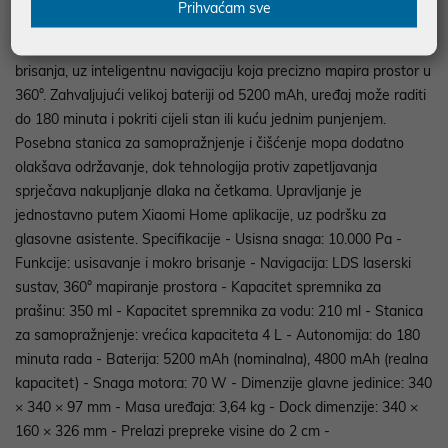
Prihvaćam sve
automatizirano čišćenje doma.** Opis uređaja Xiaomi Robot
Vacuum H40 EU kombinira snažno usisavanje i funkciju mokrog
brisanja, uz inteligentnu navigaciju koja precizno mapira prostor u
360°. Zahvaljujući velikoj bateriji od 5200 mAh, uređaj može raditi
do 180 minuta i pokriti cijeli stan ili kuću jednim punjenjem.
Posebna stanica za samopražnjenje i čišćenje mopa dodatno
olakšava održavanje, dok tehnologija protiv zapetljavanja
sprječava nakupljanje dlaka na četkama. Upravljanje je
jednostavno putem Xiaomi Home aplikacije, uz podršku za
glasovne asistente. Specifikacije - Usisna snaga: 10.000 Pa -
Funkcije: usisavanje i mokro brisanje - Navigacija: LDS laserski
sustav, 360° mapiranje prostora - Kapacitet spremnika za
prašinu: 350 ml - Kapacitet spremnika za vodu: 210 ml - Stanica
za samopražnjenje: vrećica kapaciteta 4 L - Autonomija: do 180
minuta rada - Baterija: 5200 mAh (nominalna), 4800 mAh (realna
kapacitet) - Snaga motora: 70 W - Dimenzije glavne jedinice: 340
× 340 × 97 mm - Masa uređaja: 3,64 kg - Dock dimenzije: 340 ×
160 × 326 mm - Prelazi prepreke visine do 2 cm -