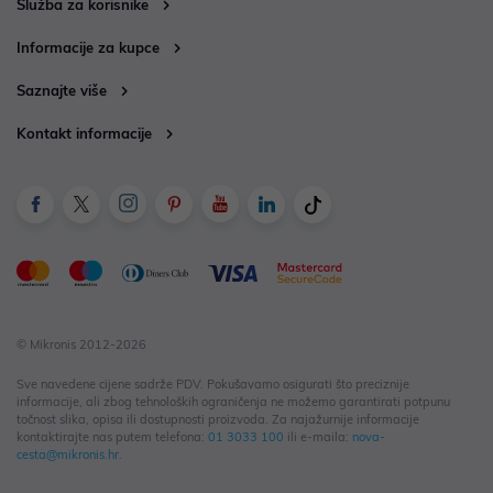
Služba za korisnike
Informacije za kupce
Saznajte više
Kontakt informacije
© Mikronis 2012-2026
Sve navedene cijene sadrže PDV. Pokušavamo osigurati što preciznije
informacije, ali zbog tehnoloških ograničenja ne možemo garantirati potpunu
točnost slika, opisa ili dostupnosti proizvoda. Za najažurnije informacije
kontaktirajte nas putem telefona:
01 3033 100
ili e-maila:
nova-
cesta@mikronis.hr
.