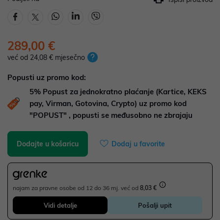
289,00 €
već od 24,08 € mjesečno
Popusti uz promo kod:
5%
Popust za jednokratno plaćanje (Kartice, KEKS
pay, Virman, Gotovina, Crypto) uz promo kod
"POPUST" , popusti se međusobno ne zbrajaju
Dodajte u košaricu
Dodaj u favorite
najam za pravne osobe od 12 do 36 mj. već od
8,03 €
Vidi detalje
Pošalji upit