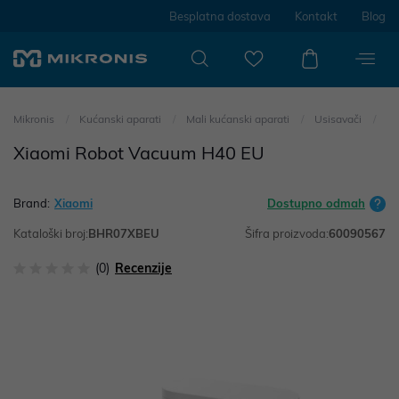
Besplatna dostava
Kontakt
Blog
Mikronis
Kućanski aparati
Mali kućanski aparati
Usisavači
Xiaomi Robot Vacuum H40 EU
Brand:
Xiaomi
Dostupno odmah
Kataloški broj:
BHR07XBEU
Šifra proizvoda:
60090567
(0)
Recenzije