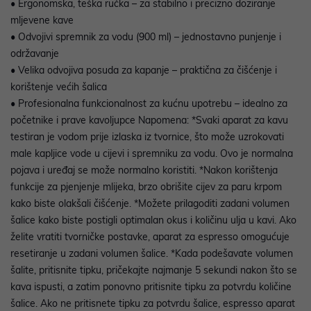
• Ergonomska, teška ručka – za stabilno i precizno doziranje
mljevene kave
• Odvojivi spremnik za vodu (900 ml) – jednostavno punjenje i
održavanje
• Velika odvojiva posuda za kapanje – praktična za čišćenje i
korištenje većih šalica
• Profesionalna funkcionalnost za kućnu upotrebu – idealno za
početnike i prave kavoljupce Napomena: *Svaki aparat za kavu
testiran je vodom prije izlaska iz tvornice, što može uzrokovati
male kapljice vode u cijevi i spremniku za vodu. Ovo je normalna
pojava i uređaj se može normalno koristiti. *Nakon korištenja
funkcije za pjenjenje mlijeka, brzo obrišite cijev za paru krpom
kako biste olakšali čišćenje. *Možete prilagoditi zadani volumen
šalice kako biste postigli optimalan okus i količinu ulja u kavi. Ako
želite vratiti tvorničke postavke, aparat za espresso omogućuje
resetiranje u zadani volumen šalice. *Kada podešavate volumen
šalite, pritisnite tipku, pričekajte najmanje 5 sekundi nakon što se
kava ispusti, a zatim ponovno pritisnite tipku za potvrdu količine
šalice. Ako ne pritisnete tipku za potvrdu šalice, espresso aparat