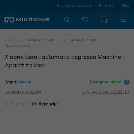
Besplatna dostava
Kontakt
Blog
Mikronis
Kućanski aparati
Mali kućanski aparati
Aparati za kavu
Xiaomi Semi-automatic Espresso Machine -
Aparat za kavu
Brand:
Xiaomi
Dostupno odmah
Kataloški broj:
62204
Šifra proizvoda:
31322353
(0)
Recenzije