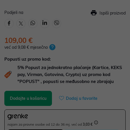
Podijeli na
Ispiši proizvod
109,00 €
već od 9,08 € mjesečno
Popusti uz promo kod:
5%
Popust za jednokratno plaćanje (Kartice, KEKS
pay, Virman, Gotovina, Crypto) uz promo kod
"POPUST" , popusti se međusobno ne zbrajaju
Dodajte u košaricu
Dodaj u favorite
najam za pravne osobe od 12 do 36 mj. već od
3,03 €