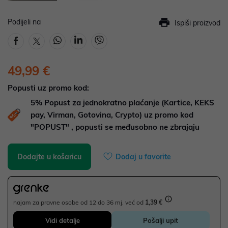
Podijeli na
Ispiši proizvod
49,99 €
Popusti uz promo kod:
5%
Popust za jednokratno plaćanje (Kartice, KEKS
pay, Virman, Gotovina, Crypto) uz promo kod
"POPUST" , popusti se međusobno ne zbrajaju
Dodajte u košaricu
Dodaj u favorite
najam za pravne osobe od 12 do 36 mj. već od
1,39 €
Vidi detalje
Pošalji upit