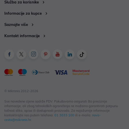
Služba za korisnike
Informacije za kupce
Saznajte više
Kontakt informacije
© Mikronis 2012-2026
Sve navedene cijene sadrže PDV. Pokušavamo osigurati što preciznije
informacije, ali zbog tehnoloških ograničenja ne možemo garantirati potpunu
točnost slika, opisa ili dostupnosti proizvoda. Za najažurnije informacije
kontaktirajte nas putem telefona:
01 3033 100
ili e-maila:
nova-
cesta@mikronis.hr
.