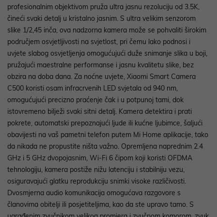
profesionalnim objektivom pruža ultra jasnu rezoluciju od 3.5K,
čineći svaki detalj u kristalno jasnim. S ultra velikim senzorom
slike 1/2,45 inča, ova nadzorna kamera može se pohvaliti širokim
područjem osvjetljivosti na svjetlost, pri čemu lako podnosi i
uvjete slabog osvjetljenja omogućujući duže snimanje slika u boji,
pružajući maestralne performanse i jasnu kvalitetu slike, bez
obzira na doba dana. Za noćne uvjete, Xiaomi Smart Camera
C500 koristi osam infracrvenih LED svjetala od 940 nm,
omogućujući precizno praćenje čak i u potpunoj tami, dok
istovremeno bilježi svaki sitni detalj. Kamera detektira i prati
pokrete, automatski prepoznajući ljude ili kućne ljubimce, šaljući
obavijesti na vaš pametni telefon putem Mi Home aplikacije, tako
da nikada ne propustite ništa važno. Opremljena naprednim 2.4
GHz i 5 GHz dvopojasnim, Wi-Fi 6 čipom koji koristi OFDMA
tehnologiju, kamera postiže nižu latenciju i stabilniju vezu,
osiguravajući glatku reprodukciju snimki visoke različivosti.
Dvosmjerna audio komunikacija omogućava razgovore s
članovima obitelji ili posjetiteljima, kao da ste upravo tamo. S
ugrađenim zvučnikom velikog promjera i zvučnom komorom, zvuk