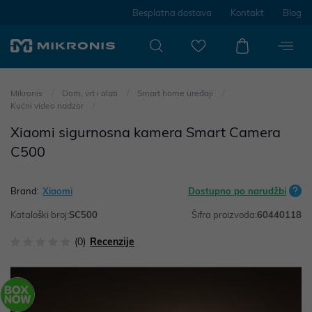
Besplatna dostava
Kontakt
Blog
Mikronis
Dom, vrt i alati
Smart home uređaji
Kućni video nadzor
Xiaomi sigurnosna kamera Smart Camera
C500
Brand:
Xiaomi
Dostupno po narudžbi
Kataloški broj:
SC500
Šifra proizvoda:
60440118
(0)
Recenzije