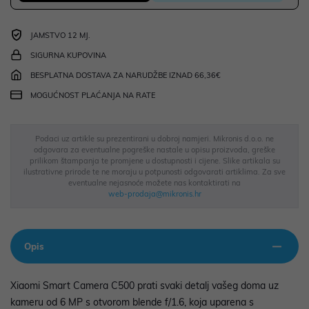
JAMSTVO 12 MJ.
SIGURNA KUPOVINA
BESPLATNA DOSTAVA ZA NARUDŽBE IZNAD 66,36€
MOGUĆNOST PLAĆANJA NA RATE
Podaci uz artikle su prezentirani u dobroj namjeri. Mikronis d.o.o. ne
odgovara za eventualne pogreške nastale u opisu proizvoda, greške
prilikom štampanja te promjene u dostupnosti i cijene. Slike artikala su
ilustrativne prirode te ne moraju u potpunosti odgovarati artiklima. Za sve
eventualne nejasnoće možete nas kontaktirati na
web-prodaja@mikronis.hr
Opis
Xiaomi Smart Camera C500 prati svaki detalj vašeg doma uz
kameru od 6 MP s otvorom blende f/1.6, koja uparena s