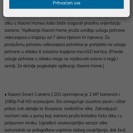
samo za mačke i pse. *Dvosmjerni glasovni pozivi mogu se
Prihvaćam sve
pokrenuti putem Xiaomi Home aplikacije. Ne mogu se pokrenuti
sa same kamere. *Podržava obrnutu montažu na strop. Okrenite
sliku u Xiaomi Homeu kako biste osigurali pravilnu orijentaciju
zaslona. *Aplikacija Xiaomi Home pruža uređaju uslugu pohrane
videozapisa u trajanju od 7 dana tijekom tri mjeseca. Za
produženu pohranu videozapisa potrebna je pretplata na uslugu
pohrane u oblaku ili zasebno kupljena microSD kartica. (Pravila
usluge pohrane u oblaku mogu se razlikovati ovisno o regiji i
zemlji. Za detalje pogledajte aplikaciju Xiaomi Home.)
• Xiaomi Smart Camera C201 opremljena je 2 MP kamerom i
1080p Full HD rezolucijom, što omogućuje izuzetno jasan i oštar
prikaz svih detalja te živopisne, realistične slike. Zahvaljujući
noćnom vidu u punoj boji, kamera pruža kristalno čistu sliku i u
potpunom mraku. Ugrađeni visokoosjetljivi senzor slike
automatski se prilagođava uvjetima slabog osvjetljenja, dok šest