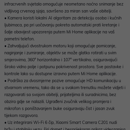
infracrvenih svjetala omogućuje neometano noćno snimanje bez
vidljivog crvenog sjaja, savršeno za miran san vaše obitelji.
• Kamera koristi lokalni AI algoritam za detekciju osoba i kućnih
ljubimaca, pa pri uočavanju pokreta automatski prati kretanje i
šalje obavijest upozorenja putem Mi Home aplikacije na vaš
pametni telefon.
• Zahvaljujući dvostrukom motoru koji omogućuje pomicanje,
naginjanje i zumiranje, objektiv se može glatko rotirati u svim
smjerovima, 360° horizontalno i 107° vertikalno, osiguravajući
široko vidno polje i potpunu pokrivenost prostora. Sve postavke i
kontrole lako su dostupne izravno putem Mi Home aplikacije.
• Podrška za dvosmjerne pozive omogućuje HD komunikaciju u
stvarnom vremenu, tako da se u svakom trenutku možete vidjeti i
razgovarati sa svojom obitelji, prijateljima ili suradnicima, bez
obzira gdje se nalazili. Ugrađeni zvučnik velikog promjera i
mikrofon s poništavanjem buke osiguravaju čist i jasan zvuk
tijekom razgovora.
• Uz integrirani Wi-Fi 6 čip, Xiaomi Smart Camera C201 nudi
bržu i stabilniju vezu, širi domet i besprijekoran prikaz videozapisa