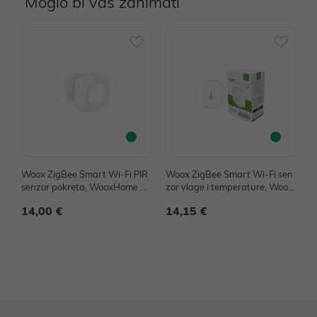
Moglo bi vas zanimati
Woox ZigBee Smart Wi-Fi PIR
Woox ZigBee Smart Wi-Fi sen
T
senzor pokreta, WooxHome ap
zor vlage i temperature, Woox
h
p, Alexa & Google Assistant
Home app, Alexa & Google As
14,00 €
14,15 €
2
sistant