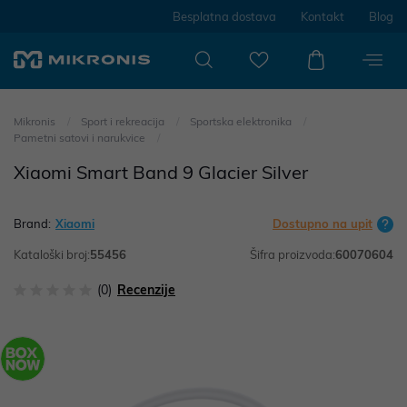
Besplatna dostava
Kontakt
Blog
Mikronis
Sport i rekreacija
Sportska elektronika
Pametni satovi i narukvice
Xiaomi Smart Band 9 Glacier Silver
Brand:
Xiaomi
Dostupno na upit
Kataloški broj:
55456
Šifra proizvoda:
60070604
(0)
Recenzije