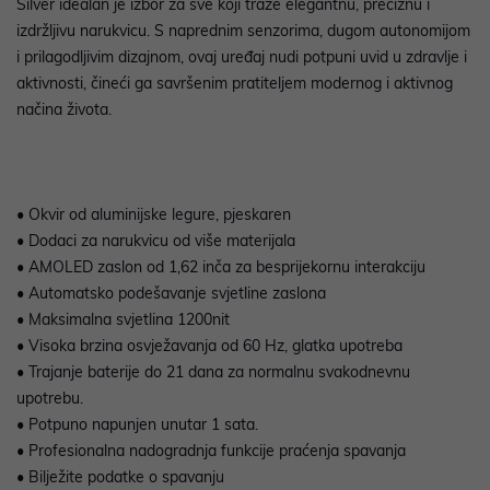
Silver idealan je izbor za sve koji traže elegantnu, preciznu i
izdržljivu narukvicu. S naprednim senzorima, dugom autonomijom
i prilagodljivim dizajnom, ovaj uređaj nudi potpuni uvid u zdravlje i
aktivnosti, čineći ga savršenim pratiteljem modernog i aktivnog
načina života.
• Okvir od aluminijske legure, pjeskaren
• Dodaci za narukvicu od više materijala
• AMOLED zaslon od 1,62 inča za besprijekornu interakciju
• Automatsko podešavanje svjetline zaslona
• Maksimalna svjetlina 1200nit
• Visoka brzina osvježavanja od 60 Hz, glatka upotreba
• Trajanje baterije do 21 dana za normalnu svakodnevnu
upotrebu.
• Potpuno napunjen unutar 1 sata.
• Profesionalna nadogradnja funkcije praćenja spavanja
• Bilježite podatke o spavanju