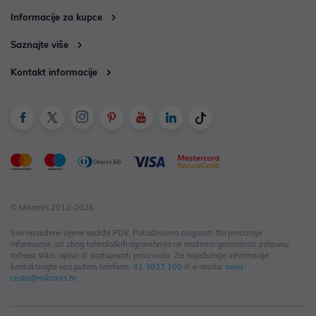
Informacije za kupce
Saznajte više
Kontakt informacije
© Mikronis 2012-2026
Sve navedene cijene sadrže PDV. Pokušavamo osigurati što preciznije
informacije, ali zbog tehnoloških ograničenja ne možemo garantirati potpunu
točnost slika, opisa ili dostupnosti proizvoda. Za najažurnije informacije
kontaktirajte nas putem telefona:
01 3033 100
ili e-maila:
nova-
cesta@mikronis.hr
.