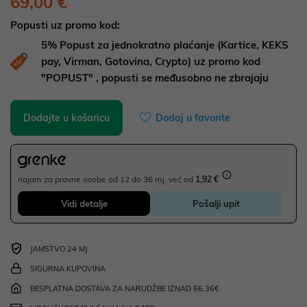
69,00 €
Popusti uz promo kod:
5%
Popust za jednokratno plaćanje (Kartice, KEKS
pay, Virman, Gotovina, Crypto) uz promo kod
"POPUST" , popusti se međusobno ne zbrajaju
Dodajte u košaricu
Dodaj u favorite
najam za pravne osobe od 12 do 36 mj. već od
1,92 €
Vidi detalje
Pošalji upit
JAMSTVO 24 MJ.
SIGURNA KUPOVINA
BESPLATNA DOSTAVA ZA NARUDŽBE IZNAD 66,36€