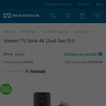
Besplatna dostava
Kontakt
Blog
Mikronis
Elektronika
TV uređaji i oprema
Media playeri
Xiaomi TV Stick 4K (2nd Gen EU)
Brand:
Xiaomi
Dostupno po narudžbi
Kataloški broj:
66444
Šifra proizvoda:
32100149
(0)
Recenzije