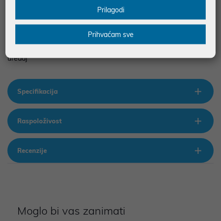
Prilagodi
• Vrhunski trodimenzionalni zvuk zahvaljujući Dolby Atmos i DTS-
X tehnologijama
Prihvaćam sve
• Bluetooth 5.2 za pouzdanu bežičnu povezanost
• Praktično rješenje za pretvaranje bilo kojeg TV-a u pametni
uređaj
Specifikacija
Raspoloživost
Recenzije
Moglo bi vas zanimati