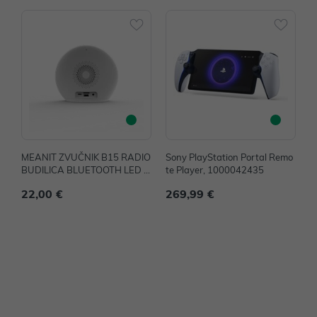
MEANIT ZVUČNIK B15 RADIO
Sony PlayStation Portal Remo
I
BUDILICA BLUETOOTH LED LI
te Player, 1000042435
M
GHT
22,00 €
269,99 €
1