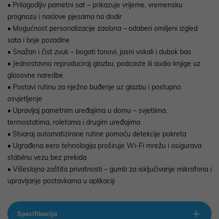
• Prilagodljiv pametni sat – prikazuje vrijeme, vremensku
prognozu i naslove pjesama na dodir
• Mogućnost personalizacije zaslona – odaberi omiljeni izgled
sata i boje pozadine
• Snažan i čist zvuk – bogati tonovi, jasni vokali i dubok bas
• Jednostavno reproduciraj glazbu, podcaste ili audio knjige uz
glasovne naredbe
• Postavi rutinu za nježno buđenje uz glazbu i postupno
osvjetljenje
• Upravljaj pametnim uređajima u domu – svjetlima,
termostatima, roletama i drugim uređajima
• Stvaraj automatizirane rutine pomoću detekcije pokreta
• Ugrađena eero tehnologija proširuje Wi-Fi mrežu i osigurava
stabilnu vezu bez prekida
• Višeslojna zaštita privatnosti – gumb za isključivanje mikrofona i
upravljanje postavkama u aplikaciji
Specifikacija