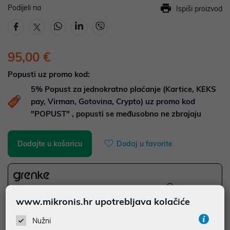
Podijeli na
Ispiši proizvod
95,00 €
Popusti uz promo kod:
5%
Popust za jednokratno plaćanje (Kartice, KEKS
pay, Virman, Gotovina, Crypto) uz promo kod
"POPUST" , popusti se međusobno ne zbrajaju
Dodajte u košaricu
Dodaj u favorite
najam za pravne osobe od 12 do 36 mj. već od
2,64 €
www.mikronis.hr upotrebljava kolačiće
Vidi detalje
Pošalji upit
Nužni