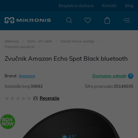
Besplatna dostava
Kontakt
Blog
Mikronis
Dom, vrt i alati
Smart home uređaji
Pametni asistenti
Zvučnik Amazon Echo Spot Black bluetooth
Brand:
Amazon
Dostupno odmah
Kataloški broj:
30692
Šifra proizvoda:
35140035
(0)
Recenzije