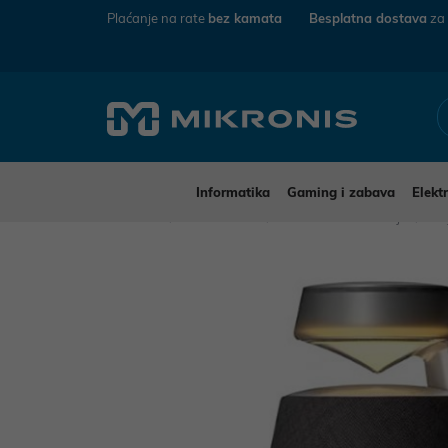
Plaćanje na rate
bez kamata
Besplatna dostava
za
Informatika
Gaming i zabava
Elekt
Mikronis
Elektronika
Audio-Video uređaji
Pr