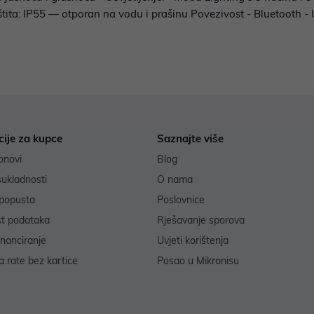
Zaštita: IP55 — otporan na vodu i prašinu Povezivost - Bluetooth
cije za kupce
Saznajte više
onovi
Blog
sukladnosti
O nama
popusta
Poslovnice
st podataka
Rješavanje sporova
inanciranje
Uvjeti korištenja
 rate bez kartice
Posao u Mikronisu