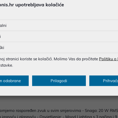
MOGUĆNOST PLAĆANJA NA 
is.hr upotrebljava kolačiće
alni
u dobroj namjeri. Mikronis d.o.o. ne odgovara za eventualne pogreške nastale
osti i cijene. Slike artikala su ilustrativne prirode te ne moraju u potpuno
i
eventualne nejasnoće možete nas kontaktirati na
web-prodaja@mikronis.h
ški
j stranici koriste se kolačići. Molimo Vas da pročitate
Politiku o
s
Specifikacija
Raspoloživost
Recen
ostavke.
m odabrane
Prilagodi
Prihvać
vučnik s 360° panoramskim zvukom, višebojnim ambijentalnim os
nomjerno raspoređen zvuk u svim smjerovima - Snaga: 20 W RMS —
jasnoću i glasnoću - Osvjetljenje: - Mood Lighting s 3 načina i 9