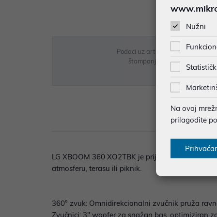
www.mikron
Nužni
Funkcion
Podaci uz artikle su prezentirani 
štampanja te promjene u dostupn
Statističk
Marketin
Na ovoj mrežno
Opi
prilagodite p
Prihvaća
LG XBOOM 360 XO2TBK je prijenosni Bluetooth z
atmosferu, terasu ili piknik.
360° zvuk: Omnidirekcionalni zvučnik pruža rav
Zvučnici: 3" woofer za snažan bas, optimiziran za 