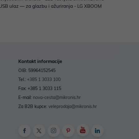
 - USB ulaz — za glazbu i ažuriranja - LG XBOOM
Kontakt informacije
OIB: 59964152545
Tel.:
+385 1 3033 100
Fax: +385 1 3033 115
E-mail:
nova-cesta@mikronis.hr
Za B2B kupce:
veleprodaja@mikronis.hr