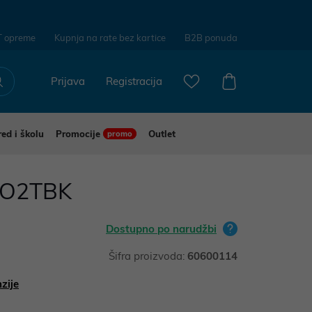
T opreme
Kupnja na rate bez kartice
B2B ponuda
Prijava
Registracija
red i školu
Promocije
Outlet
promo
XO2TBK
Dostupno po narudžbi
Šifra proizvoda:
60600114
zije