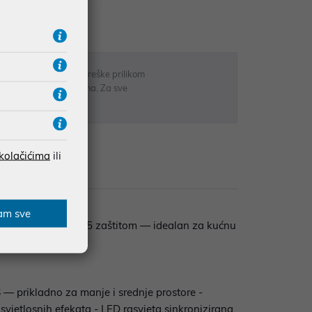
RATE
 u opisu proizvoda, greške prilikom
sti odgovarati artiklima. Za sve
r
 kolačićima
ili
zije
am sve
vjetljenjem i IP55 zaštitom — idealan za kućnu
 prikladno za manje i srednje prostore -
 svjetlosnih efekata - LED rasvjeta sinkronizirana