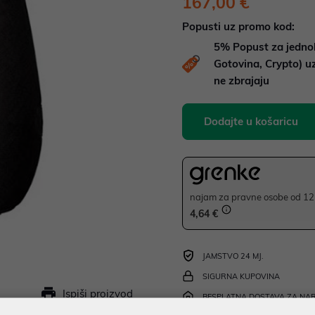
167,00 €
Popusti uz promo kod:
5%
Popust za jedno
Gotovina, Crypto) 
ne zbrajaju
Dodajte u košaricu
najam za pravne osobe od 12 
4,64 €
JAMSTVO 24 MJ.
SIGURNA KUPOVINA
Ispiši proizvod
BESPLATNA DOSTAVA ZA NAR