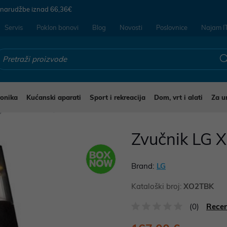
 narudžbe iznad
66,36€
Servis
Poklon bonovi
Blog
Novosti
Poslovnice
Najam I
ronika
Kućanski aparati
Sport i rekreacija
Dom, vrt i alati
Za u
ijenosni zvučnici
Zvučnik LG 
Brand:
LG
Kataloški broj:
XO2TBK
(0)
Recen