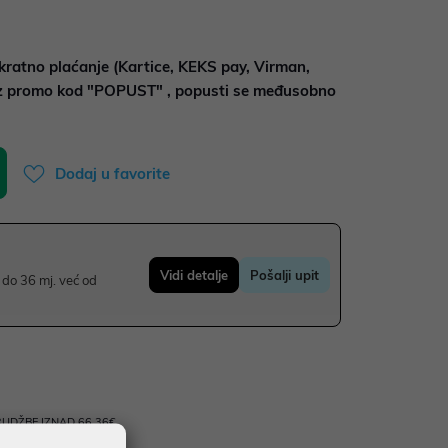
kratno plaćanje (Kartice, KEKS pay, Virman,
uz promo kod "POPUST" , popusti se međusobno
Dodaj u favorite
Vidi detalje
Pošalji upit
do 36 mj. već od
UDŽBE IZNAD 66,36€