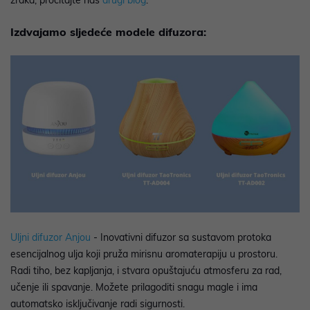
zraka, pročitajte naš
drugi blog
.
Izdvajamo sljedeće modele difuzora:
Uljni difuzor Anjou
- Inovativni difuzor sa sustavom protoka
esencijalnog ulja koji pruža mirisnu aromaterapiju u prostoru.
Radi tiho, bez kapljanja, i stvara opuštajuću atmosferu za rad,
učenje ili spavanje. Možete prilagoditi snagu magle i ima
automatsko isključivanje radi sigurnosti.