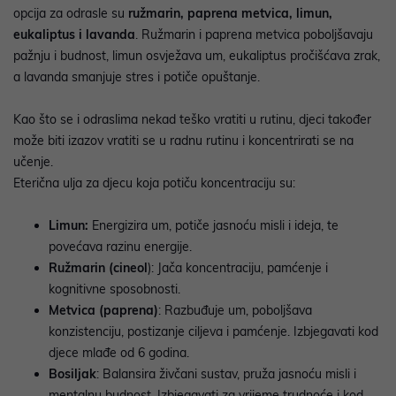
opcija za odrasle su
ružmarin, paprena metvica, limun,
eukaliptus i lavanda
. Ružmarin i paprena metvica poboljšavaju
pažnju i budnost, limun osvježava um, eukaliptus pročišćava zrak,
a lavanda smanjuje stres i potiče opuštanje.
Kao što se i odraslima nekad teško vratiti u rutinu, djeci također
može biti izazov vratiti se u radnu rutinu i koncentrirati se na
učenje.
Eterična ulja za djecu
koja potiču koncentraciju su:
Limun:
Energizira um, potiče jasnoću misli i ideja, te
povećava razinu energije.
Ružmarin (cineol
): Jača koncentraciju, pamćenje i
kognitivne sposobnosti.
Metvica (paprena)
: Razbuđuje um, poboljšava
konzistenciju, postizanje ciljeva i pamćenje. Izbjegavati kod
djece mlađe od 6 godina.
Bosiljak
: Balansira živčani sustav, pruža jasnoću misli i
mentalnu budnost. Izbjegavati za vrijeme trudnoće i kod