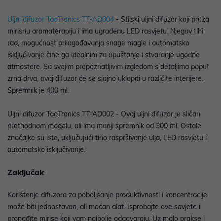
Uljni difuzor TaoTronics TT-AD004
- Stilski uljni difuzor koji pruža
mirisnu aromaterapiju i ima ugrađenu LED rasvjetu. Njegov tihi
rad, mogućnost prilagođavanja snage magle i automatsko
isključivanje čine ga idealnim za opuštanje i stvaranje ugodne
atmosfere. Sa svojim prepoznatljivim izgledom s detaljima poput
zrna drva, ovaj difuzor će se sjajno uklopiti u različite interijere.
Spremnik je 400 ml.
Uljni difuzor TaoTronics TT-AD002
- Ovaj uljni difuzor je sličan
prethodnom modelu, ali ima manji spremnik od 300 ml. Ostale
značajke su iste, uključujući tiho raspršivanje ulja, LED rasvjetu i
automatsko isključivanje.
Zaključak
Korištenje difuzora za poboljšanje produktivnosti i koncentracije
može biti jednostavan, ali moćan alat. Isprobajte ove savjete i
pronađite mirise koji vam najbolje odgovaraju. Uz malo prakse i