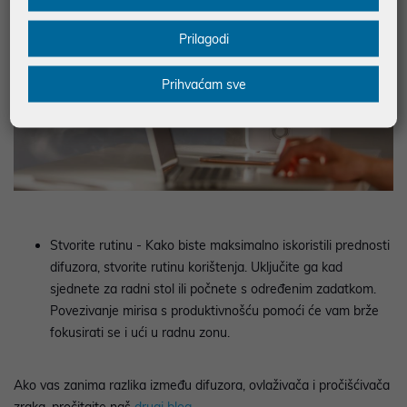
Prilagodi
Prihvaćam sve
Stvorite rutinu -
Kako biste maksimalno iskoristili prednosti
difuzora, stvorite rutinu korištenja. Uključite ga kad
sjednete za radni stol ili počnete s određenim zadatkom.
Povezivanje mirisa s produktivnošću pomoći će vam brže
fokusirati se i ući u radnu zonu.
Ako vas zanima razlika između difuzora, ovlaživača i pročišćivača