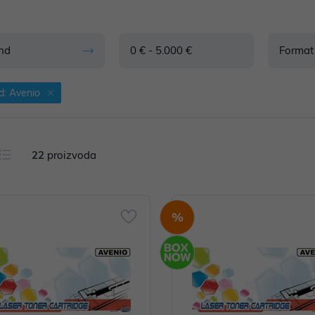
nd
0 € - 5.000 €
Format 
d: Avenio
22
proizvoda
%