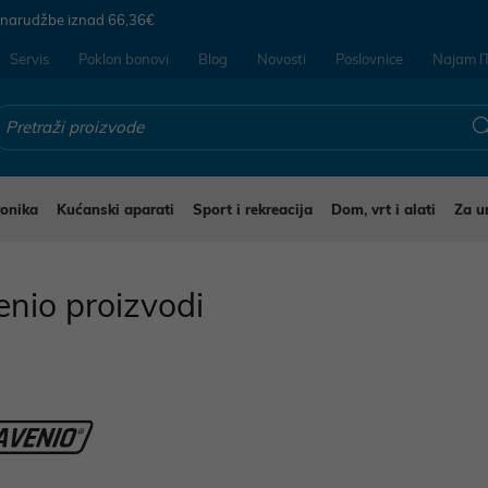
 narudžbe iznad
66,36€
Servis
Poklon bonovi
Blog
Novosti
Poslovnice
Najam I
ronika
Kućanski aparati
Sport i rekreacija
Dom, vrt i alati
Za u
enio proizvodi