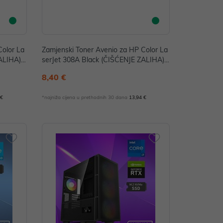
Color La
Zamjenski Toner Avenio za HP Color La
ZALIHA)
serJet 308A Black (ČIŠĆENJE ZALIHA)
P/N: Q2670A_a
8,40 €
 €
*najniža cijena u prethodnih 30 dana
13,94 €