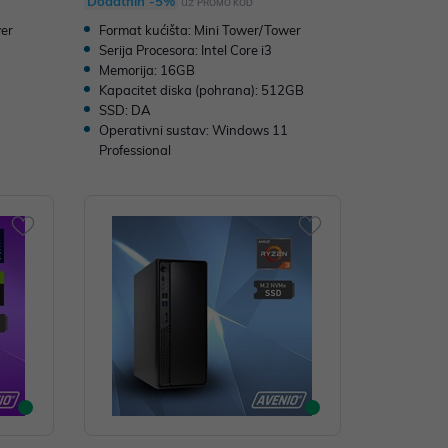
Dodatnih -5%
uz
PROMO KOD
wer
Format kućišta: Mini Tower/Tower
Serija Procesora: Intel Core i3
Memorija: 16GB
Kapacitet diska (pohrana): 512GB
SSD: DA
1
Operativni sustav: Windows 11
Professional