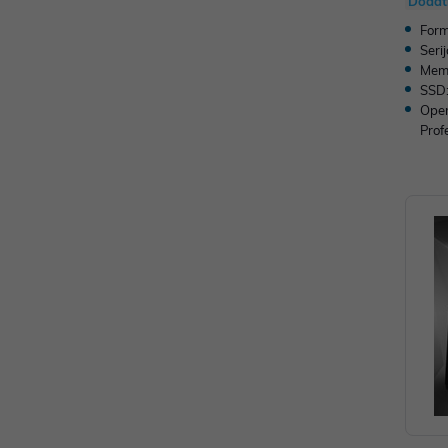
Dodat
Form
Serij
Memo
SSD
Oper
Prof