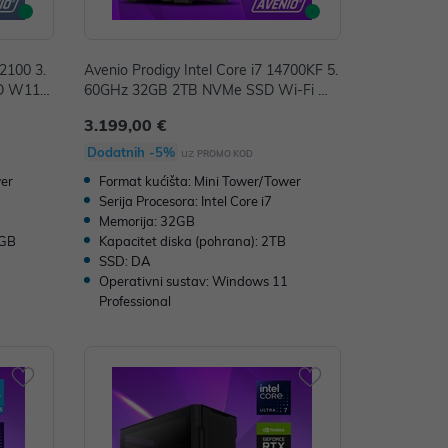
12100 3.
Avenio Prodigy Intel Core i7 14700KF 5.
D W11P
60GHz 32GB 2TB NVMe SSD Wi-Fi Wi
2243397
n 11 Pro nVidia GeForce RTX 5070 TI 1
3.199,00 €
6GB GDDR7 OC Edition P/N: 02243395
Dodatnih -5%
uz
PROMO KOD
wer
Format kućišta: Mini Tower/Tower
Serija Procesora: Intel Core i7
Memorija: 32GB
2GB
Kapacitet diska (pohrana): 2TB
SSD: DA
1
Operativni sustav: Windows 11
Professional