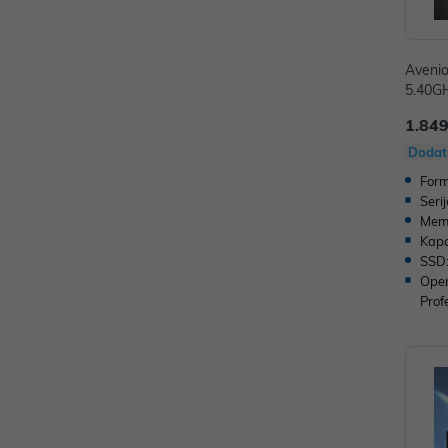
Aveni
5.40G
AMD R
1.849
P/N: 0
Dodat
Form
Seri
Memo
Kapa
SSD
Oper
Prof