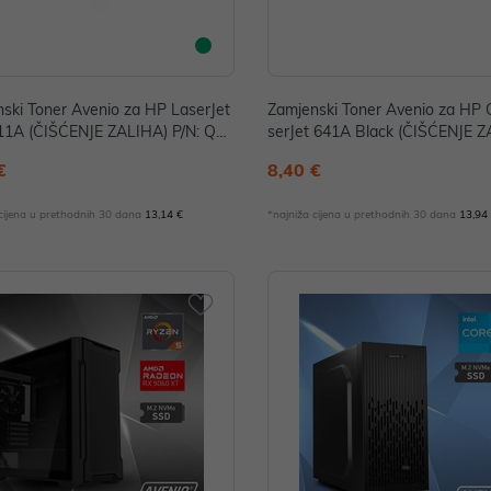
ski Toner Avenio za HP LaserJet
Zamjenski Toner Avenio za HP 
11A (ČIŠĆENJE ZALIHA) P/N: Q65
serJet 641A Black (ČIŠĆENJE 
P/N: C9720A_a
€
8,40 €
 cijena u prethodnih 30 dana
13,14 €
*najniža cijena u prethodnih 30 dana
13,94