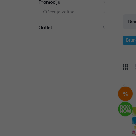
Promocije
3
Čišćenje zaliha
3
Bra
Outlet
3
Bran
%