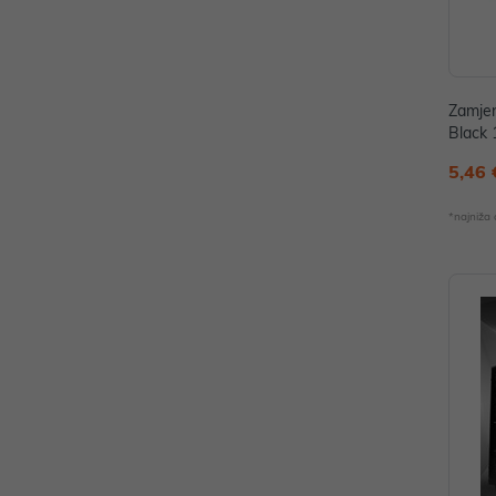
Zamjen
Black 
11A_a
5,46 
*najniža