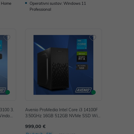
1 Home
Operativni sustav: Windows 11
Professional
13100 3.
Avenio ProMedia Intel Core i3 14100F
Windows
3.50GHz 16GB 512GB NVMe SSD Win
P/N: 022
dows 11 Pro nVidia RTX 3050 6GB GD
999,00 €
DR6 P/N: 02243298