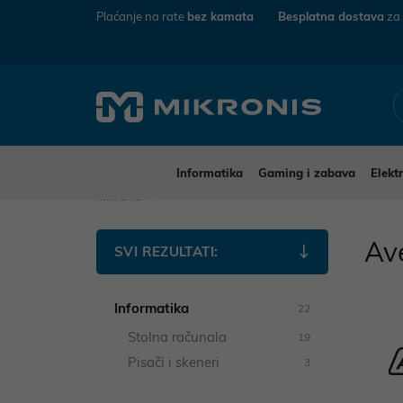
Plaćanje na rate
bez kamata
Besplatna dostava
za
Informatika
Gaming i zabava
Elekt
Mikronis
Av
SVI REZULTATI:
Informatika
22
Stolna računala
19
Pisači i skeneri
3