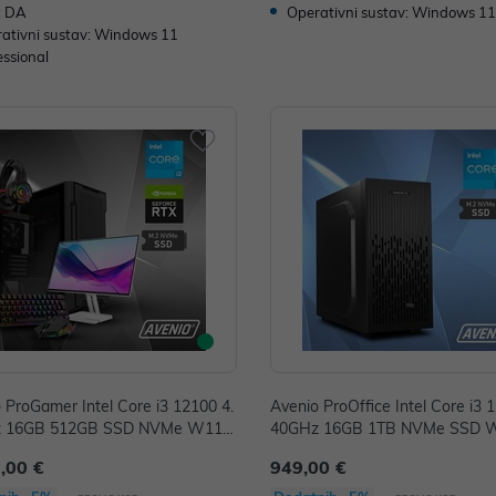
: DA
Operativni sustav: Windows 1
ativni sustav: Windows 11
essional
 ProGamer Intel Core i3 12100 4.
Avenio ProOffice Intel Core i3 
 16GB 512GB SSD NVMe W11P
40GHz 16GB 1TB NVMe SSD 
a GeForce RTX 3050 6GB GDDR6
11 Pro Intel UHD Graphics 730 
,00 €
949,00 €
tor + Gaming set P/N: 02243327
43301