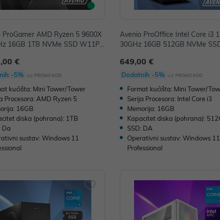
o ProGamer AMD Ryzen 5 9600X
Avenio ProOffice Intel Core i3 
Hz 16GB 1TB NVMe SSD W11P
30GHz 16GB 512GB NVMe SS
adeon RX 9060XT 16GB GDDR6
Intel UHD Graphics 730 P/N: 0
,00 €
649,00 €
2243398
nih -5%
Dodatnih -5%
uz
uz
PROMO KOD
PROMO KOD
at kućišta: Mini Tower/Tower
Format kućišta: Mini Tower/To
ja Procesora: AMD Ryzen 5
Serija Procesora: Intel Core i3
rija: 16GB
Memorija: 16GB
citet diska (pohrana): 1TB
Kapacitet diska (pohrana): 51
: Da
SSD: DA
ativni sustav: Windows 11
Operativni sustav: Windows 1
essional
Professional