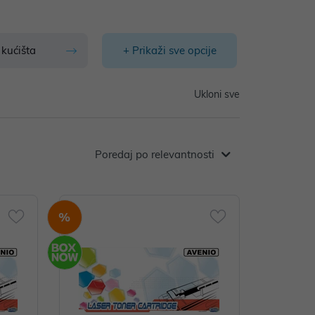
kućišta
+ Prikaži sve opcije
Ukloni sve
Poredaj po relevantnosti
%