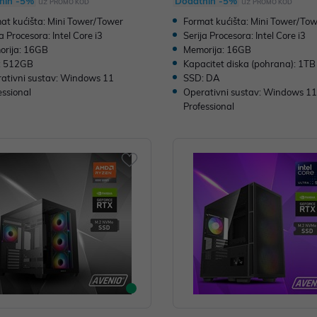
nih -5%
Dodatnih -5%
uz
uz
PROMO KOD
PROMO KOD
at kućišta: Mini Tower/Tower
Format kućišta: Mini Tower/To
a Procesora: Intel Core i3
Serija Procesora: Intel Core i3
rija: 16GB
Memorija: 16GB
: 512GB
Kapacitet diska (pohrana): 1TB
ativni sustav: Windows 11
SSD: DA
essional
Operativni sustav: Windows 1
Professional