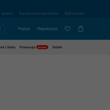
T opreme
Kupnja na rate bez kartice
B2B ponuda
Prijava
Registracija
red i školu
Promocije
Outlet
promo