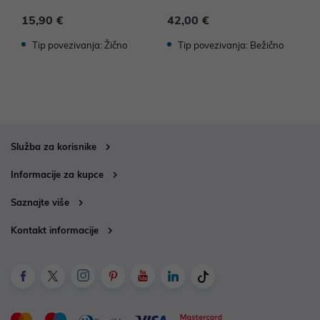
642
o
15,90 €
42,00 €
9
Tip povezivanja: Žično
Tip povezivanja: Bežično
Služba za korisnike
Informacije za kupce
Saznajte više
Kontakt informacije