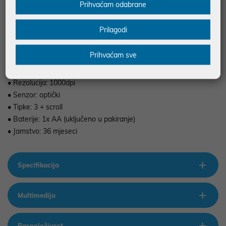
Prihvaćam odabrane
mjeseci trajanja baterije omogućuju vam da se usredotočite na
ono što radite najbolje.
Prilagodi
Prihvaćam sve
• Vrsta: Bluetooth
• Rezolucija: 1000dpi
• Senzor: optički
• Tipke: 3 + scroll
• Baterije: 1x AA (uključeno u pakiranje)
• Jamstvo: 36 mjeseci
Specifikacija
Multimedija
Raspoloživost