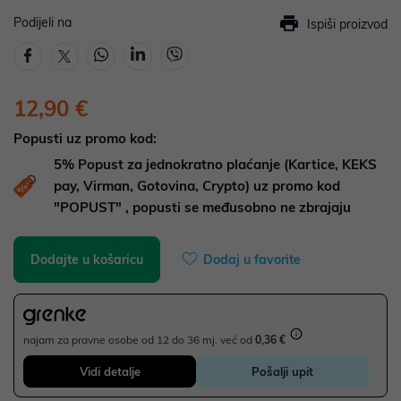
Podijeli na
Ispiši proizvod
12,90 €
Popusti uz promo kod:
5%
Popust za jednokratno plaćanje (Kartice, KEKS
pay, Virman, Gotovina, Crypto) uz promo kod
"POPUST" , popusti se međusobno ne zbrajaju
Dodajte u košaricu
Dodaj u favorite
najam za pravne osobe od 12 do 36 mj. već od
0,36 €
Vidi detalje
Pošalji upit