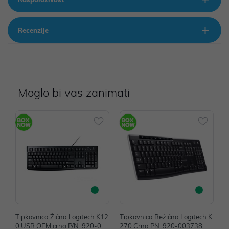
Recenzije
Moglo bi vas zanimati
Tipkovnica Žična Logitech K12
Tipkovnica Bežična Logitech K
T
0 USB OEM crna P/N: 920-002
270 Crna PN: 920-003738
o