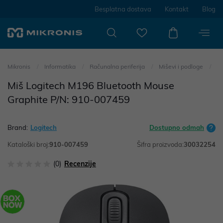
Besplatna dostava
Kontakt
Blog
Mikronis
Informatika
Računalna periferija
Miševi i podloge
Miš Logitech M196 Bluetooth Mouse
Graphite P/N: 910-007459
Brand:
Logitech
Dostupno odmah
Kataloški broj:
910-007459
Šifra proizvoda:
30032254
(0)
Recenzije