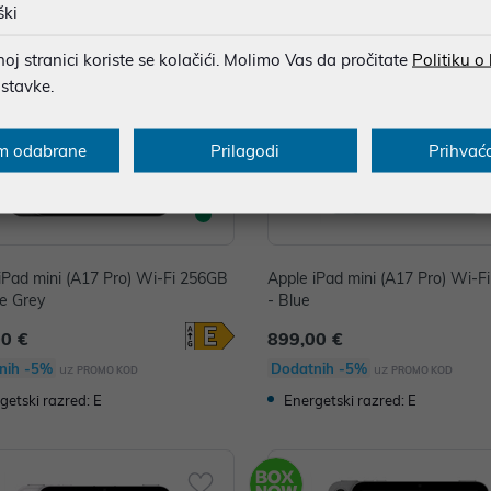
ški
j stranici koriste se kolačići. Molimo Vas da pročitate
Politiku o
ostavke.
m odabrane
Prilagodi
Prihvać
iPad mini (A17 Pro) Wi-Fi 256GB
Apple iPad mini (A17 Pro) Wi-F
e Grey
- Blue
00 €
899,00 €
nih -5%
Dodatnih -5%
uz
uz
PROMO KOD
PROMO KOD
getski razred: E
Energetski razred: E