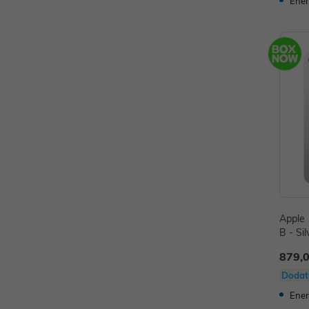
Ener
Apple 
B - Sil
879,
Dodat
Ener