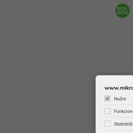
Onyx B
www.mikron
blet, 
556,
Nužni
Dodat
Funkcion
Statističk