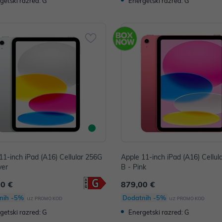
getski razred: G
Energetski razred: G
11-inch iPad (A16) Cellular 256G
Apple 11-inch iPad (A16) Cellul
ver
B - Pink
00 €
879,00 €
nih -5%
Dodatnih -5%
uz
uz
PROMO KOD
PROMO KOD
getski razred: G
Energetski razred: G