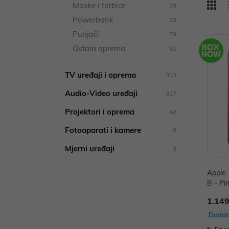
Maske i torbice
79
Powerbank
19
Punjači
59
Ostala oprema
81
TV uređaji i oprema
313
Audio-Video uređaji
317
Projektori i oprema
42
Fotoaparati i kamere
8
Mjerni uređaji
3
Apple 
B - Pi
1.149
Dodat