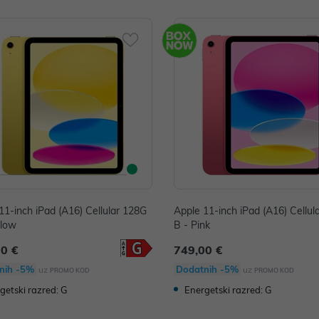
11-inch iPad (A16) Cellular 128G
Apple 11-inch iPad (A16) Cellul
llow
B - Pink
00 €
749,00 €
nih -5%
Dodatnih -5%
uz
uz
PROMO KOD
PROMO KOD
getski razred: G
Energetski razred: G