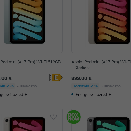
iPad mini (A17 Pro) Wi-Fi 512GB
Apple iPad mini (A17 Pro) Wi-F
- Starlight
,00 €
899,00 €
nih -5%
Dodatnih -5%
uz
uz
PROMO KOD
PROMO KOD
getski razred: E
Energetski razred: E