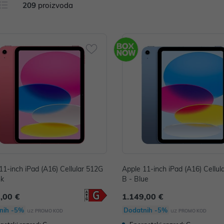
209
proizvoda
11-inch iPad (A16) Cellular 512G
Apple 11-inch iPad (A16) Cellul
nk
B - Blue
,00 €
1.149,00 €
nih -5%
Dodatnih -5%
uz
uz
PROMO KOD
PROMO KOD