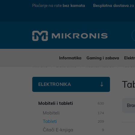
Plaćanje na rate
bez kamata
Besplatna dostava
za
Informatika
Gaming i zabava
Elekt
Mikronis
Elektronika
Mobiteli i tableti
Tablet
Tab
ELEKTRONIKA
Mobiteli i tableti
630
Bra
Mobiteli
174
Tableti
209
Čitači E-knjiga
9