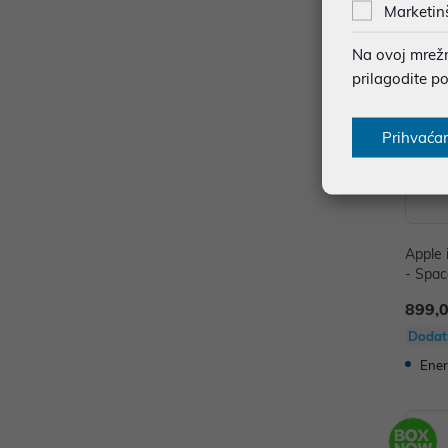
Marketin
Na ovoj mrežno
prilagodite p
Prihvaća
Apple 
- Spac
899,
Dodat
Ener