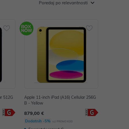
Poredaj po relevantnosti
ar 512G
Apple 11-inch iPad (A16) Cellular 256G
B - Yellow
879,00 €
Dodatnih -5%
uz
PROMO KOD