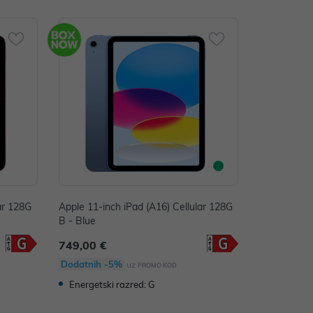
ar 128G
Apple 11-inch iPad (A16) Cellular 128G
B - Blue
749,00 €
Dodatnih -5%
uz
PROMO KOD
Energetski razred: G