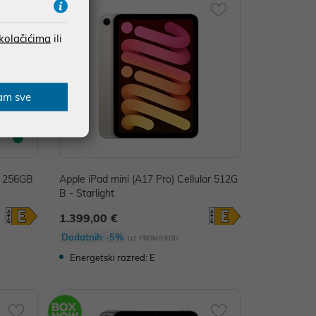
 kolačićima
ili
am sve
i 256GB
Apple iPad mini (A17 Pro) Cellular 512G
B - Starlight
1.399,00 €
Dodatnih -5%
uz
PROMO KOD
Energetski razred: E