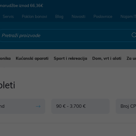
 narudžbe iznad
66,36€
Servis
Poklon bonovi
Blog
Novosti
Poslovnice
Najam I
ronika
Kućanski aparati
Sport i rekreacija
Dom, vrt i alati
Za u
i
leti
nd
90 € - 3.700 €
Broj CP