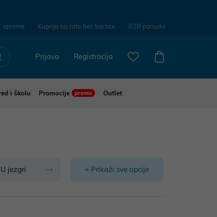
T opreme
Kupnja na rate bez kartice
B2B ponuda
Prijava
Registracija
red i školu
Promocije
Outlet
promo
U jezgri
+ Prikaži sve opcije