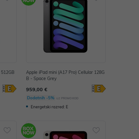
i 512GB
Apple iPad mini (A17 Pro) Cellular 128G
B - Space Grey
959,00 €
Dodatnih -5%
uz
PROMO KOD
Energetski razred: E