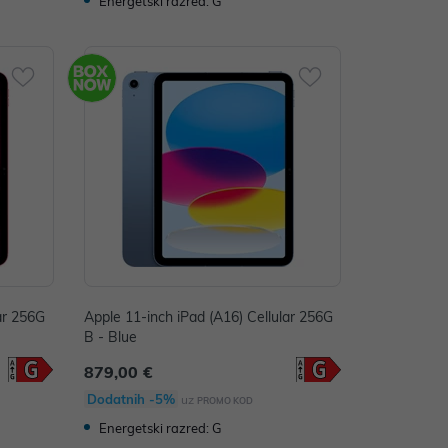
Energetski razred: G
ar 256G
Apple 11-inch iPad (A16) Cellular 256G
B - Blue
879,00 €
Dodatnih -5%
uz
PROMO KOD
Energetski razred: G