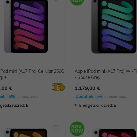
iPad mini (A17 Pro) Cellular 256G
Apple iPad mini (A17 Pro) Wi-F
rple
- Space Grey
,00 €
1.179,00 €
nih -5%
Dodatnih -5%
uz
uz
PROMO KOD
PROMO KOD
getski razred: E
Energetski razred: E