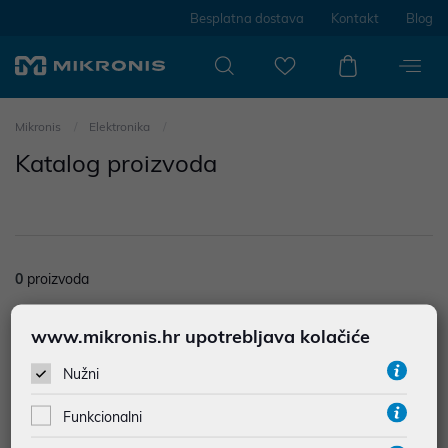
Besplatna dostava
Kontakt
Blog
Mikronis
Elektronika
Katalog proizvoda
0
proizvoda
Nisu prodađeni rezultati u kategoriji
www.mikronis.hr upotrebljava kolačiće
Filtriraj
Poredak
Nužni
Funkcionalni
12
proizvoda