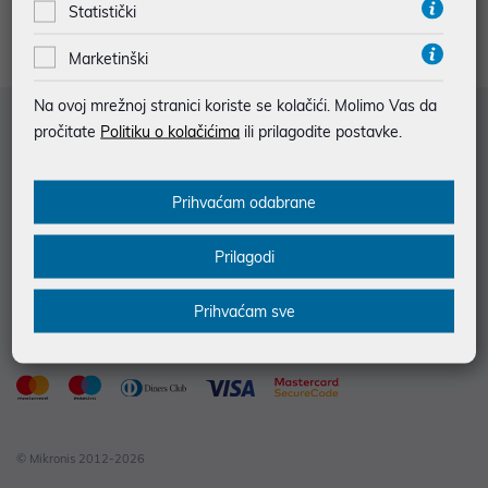
Statistički
Marketinški
Na ovoj mrežnoj stranici koriste se kolačići. Molimo Vas da
Služba za korisnike
pročitate
Politiku o kolačićima
ili prilagodite postavke.
Informacije za kupce
Prihvaćam odabrane
Saznajte više
Kontakt informacije
Prilagodi
Prihvaćam sve
© Mikronis 2012-2026