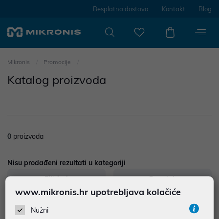
Besplatna dostava
Kontakt
Blog
Mikronis
Promocije
Katalog proizvoda
0
proizvoda
Nisu prodađeni rezultati u kategoriji
Filtriraj
Poredak
www.mikronis.hr upotrebljava kolačiće
76
proizvoda
Nužni