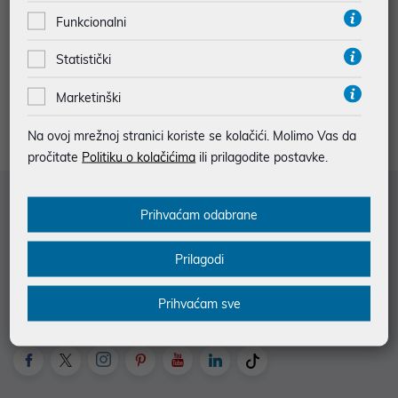
Funkcionalni
Statistički
3
4
Marketinški
Na ovoj mrežnoj stranici koriste se kolačići. Molimo Vas da
pročitate
Politiku o kolačićima
ili prilagodite postavke.
Služba za korisnike
Prihvaćam odabrane
Informacije za kupce
Prilagodi
Saznajte više
Prihvaćam sve
Kontakt informacije