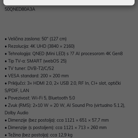
prikladnim za dnevne boravke i kućnu zabavu. •/• LG
50QNED80A3A
• Veličina zaslona: 50" (127 cm)
• Rezolucija: 4K UHD (3840 × 2160)
• Tehnologija: QNED (Mini LED) s ?7 AI procesorom 4K Gen8
• Tip TV-a: SMART (webOS 25)
• TV tuner: DVB-T2/C/S2
• VESA standard: 200 × 200 mm
• Priključci: 3× HDMI 2.0, 2× USB 2.0, RF In, CI+ slot, optički
S/PDIF, LAN
• Povezivost: Wi-Fi 5, Bluetooth 5.0
• Zvuk (RMS): 2×10 W = 20 W, AI Sound Pro (virtualno 5.1.2),
Dolby Audio
• Dimenzije (bez postolja): cca 1121 × 651 × 57,7 mm
• Dimenzije (s postoljem): cca 1121 × 713 × 260 mm
• Težina (bez postolja): cca 12,9 kg