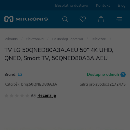
Besplatna dostava
Kontakt
Blog
Mikronis
Elektronika
TV uređaji i oprema
Televizori
TV LG 50QNED80A3A.AEU 50" 4K UHD,
QNED, Smart TV, 50QNED80A3A.AEU
Brand:
LG
Dostupno odmah
Kataloški broj:
50QNED80A3A
Šifra proizvoda:
32172475
(0)
Recenzije