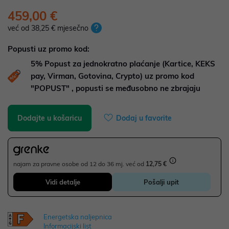
459,00 €
već od 38,25 € mjesečno
Popusti uz promo kod:
5%
Popust za jednokratno plaćanje (Kartice, KEKS
pay, Virman, Gotovina, Crypto) uz promo kod
"POPUST" , popusti se međusobno ne zbrajaju
Dodajte u košaricu
Dodaj u favorite
najam za pravne osobe od 12 do 36 mj. već od
12,75 €
Vidi detalje
Pošalji upit
Energetska naljepnica
Informacijski list