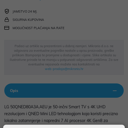
JAMSTVO 24 MJ.
SIGURNA KUPOVINA
MOGUĆNOST PLAĆANJA NA RATE
Podaci uz artikle su prezentirani u dobroj namjeri. Mikronis d.o.o. ne
odgovara za eventualne pogreške nastale u opisu proizvoda, greške
prilikom štampanja te promjene u dostupnosti i cijene. Slike artikala su
ilustrativne prirode te ne moraju u potpunosti odgovarati artiklima. Za sve
eventualne nejasnoće možete nas kontaktirati na
web-prodaja@mikronis.hr
Opis
LG 50QNED80A3A.AEU je 50-inčni Smart TV s 4K UHD
rezolucijom i QNED Mini LED tehnologijom koja koristi precizno
lokalno zatamnjenje i napredni 7 AI procesor 4K Gen8 za
optimizaciju slike i boja u stvarnom vremenu. Televizor pokreće