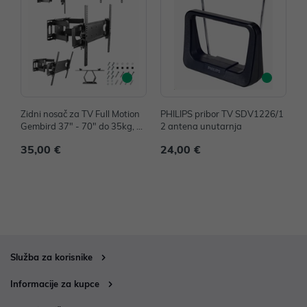
Zidni nosač za TV Full Motion
PHILIPS pribor TV SDV1226/1
P
Gembird 37" - 70" do 35kg, W
2 antena unutarnja
2
M-70ST-01
35,00 €
24,00 €
5
Služba za korisnike
Informacije za kupce