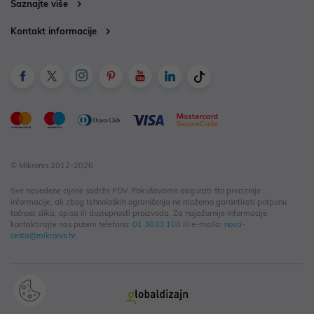
Saznajte više
Kontakt informacije
© Mikronis 2012-2026
Sve navedene cijene sadrže PDV. Pokušavamo osigurati što preciznije
informacije, ali zbog tehnoloških ograničenja ne možemo garantirati potpunu
točnost slika, opisa ili dostupnosti proizvoda. Za najažurnije informacije
kontaktirajte nas putem telefona:
01 3033 100
ili e-maila:
nova-
cesta@mikronis.hr
.