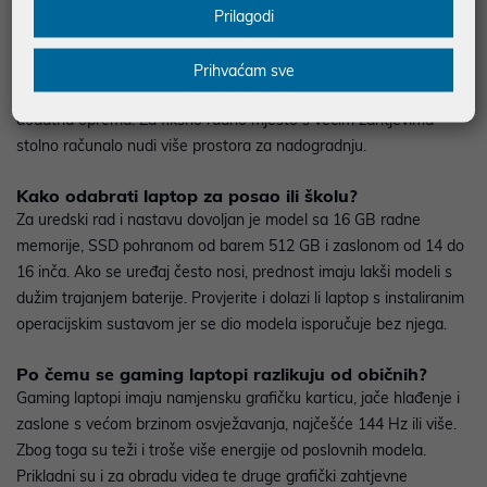
Prilagodi
računala?
Laptop je bolji izbor kada je potreban rad na više lokacija: kod
kuće, u uredu, na fakultetu ili na putu. Sve komponente, zaslon i
Prihvaćam sve
baterija nalaze se u jednom uređaju, pa za rad nije potrebna
dodatna oprema. Za fiksno radno mjesto s većim zahtjevima
stolno računalo nudi više prostora za nadogradnju.
Kako odabrati laptop za posao ili školu?
Za uredski rad i nastavu dovoljan je model sa 16 GB radne
memorije, SSD pohranom od barem 512 GB i zaslonom od 14 do
16 inča. Ako se uređaj često nosi, prednost imaju lakši modeli s
dužim trajanjem baterije. Provjerite i dolazi li laptop s instaliranim
operacijskim sustavom jer se dio modela isporučuje bez njega.
Po čemu se gaming laptopi razlikuju od običnih?
Gaming laptopi imaju namjensku grafičku karticu, jače hlađenje i
zaslone s većom brzinom osvježavanja, najčešće 144 Hz ili više.
Zbog toga su teži i troše više energije od poslovnih modela.
Prikladni su i za obradu videa te druge grafički zahtjevne