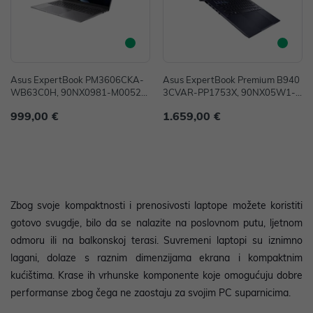
Asus ExpertBook PM3606CKA-
Asus ExpertBook Premium B940
WB63C0H, 90NX0981-M00520,
3CVAR-PP1753X, 90NX05W1-
16" WUXGA, AMD Ryzen AI 5 3
M03890, 14" OLED WQXGA+, In
999,00 €
1.659,00 €
30, 16GB, 512GB SSD, W11, AM
tel Core 7 150U, 32GB, 1TB, Win
D Radeon Graphics
dows 11 Pro, Intel UHD Graphics
Zbog svoje kompaktnosti i prenosivosti laptope možete koristiti
gotovo svugdje, bilo da se nalazite na poslovnom putu, ljetnom
odmoru ili na balkonskoj terasi. Suvremeni laptopi su iznimno
lagani, dolaze s raznim dimenzijama ekrana i kompaktnim
kućištima. Krase ih vrhunske komponente koje omogućuju dobre
performanse zbog čega ne zaostaju za svojim PC suparnicima.