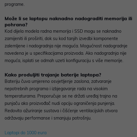
programe.
Može li se laptopu naknadno nadograditi memorija ili
pohrana?
Kod dijela modela radna memorija i SSD mogu se naknadno
zamijeniti ili proširiti, dok su kod tanjih izvedbi komponente
zalemljene i nadogradnja nije moguća. Mogućnost nadogradnje
navedena je u specifikacijama proizvoda. Ako nadogradnja nije
moguća, isplati se odmah uzeti konfiguraciju s više memorije.
Kako produljiti trajanje baterije laptopa?
Bateriju čuva umjereno osvjetljenje zaslona, zatvaranje
nepotrebnih programa i izbjegavanje rada na visokim
temperaturama. Preporučuje se ne držati uređaj trajno na
punjaču ako proizvođač nudi opciju ograničenja punjenja.
Redovito ažuriranje sustava i čišćenje ventilacijskih otvora
održavaju performanse i smanjuju potrošnju.
Laptopi do 1000 eura