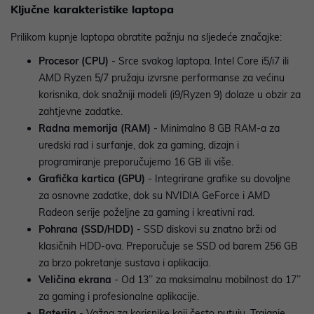
Ključne karakteristike laptopa
Prilikom kupnje laptopa obratite pažnju na sljedeće značajke:
Procesor (CPU)
- Srce svakog laptopa. Intel Core i5/i7 ili
AMD Ryzen 5/7 pružaju izvrsne performanse za većinu
korisnika, dok snažniji modeli (i9/Ryzen 9) dolaze u obzir za
zahtjevne zadatke.
Radna memorija (RAM)
- Minimalno 8 GB RAM-a za
uredski rad i surfanje, dok za gaming, dizajn i
programiranje preporučujemo 16 GB ili više.
Grafička kartica (GPU)
- Integrirane grafike su dovoljne
za osnovne zadatke, dok su NVIDIA GeForce i AMD
Radeon serije poželjne za gaming i kreativni rad.
Pohrana (SSD/HDD)
- SSD diskovi su znatno brži od
klasičnih HDD-ova. Preporučuje se SSD od barem 256 GB
za brzo pokretanje sustava i aplikacija.
Veličina ekrana
- Od 13’’ za maksimalnu mobilnost do 17’’
za gaming i profesionalne aplikacije.
Baterija
- Važna za korisnike koji često putuju. Trajanje