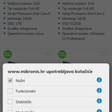
Veličina zaslona: 15.6
Veličina zaslona: 15.6
Tip rezolucije: Full HD
Tip rezolucije: Full HD
Serija Procesora: Intel Core i7
Serija Procesora: Intel Core 3
Memorija: 16GB
Memorija: 16GB
SSD: 1TB
SSD: 512GB
Grafika: Integrirana
Grafika: Integrirana
Operativni sustav: Linux
Operativni sustav: Windows
11 Professional
www.mikronis.hr upotrebljava kolačiće
Nužni
Funkcionalni
Statistički
Dell Pro 15 Essential Core 3 100
Dell Pro 15 Essential Core 3 100
U/15.6"FHD/16GB/512GBSSD/I
U/15.6"FHD/16GB/512GBSSD/I