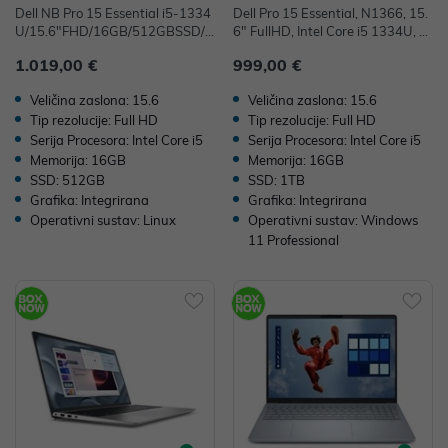
Dell NB Pro 15 Essential i5-1334
Dell Pro 15 Essential, N1366, 15.
U/15.6"FHD/16GB/512GBSSD/Ir
6" FullHD, Intel Core i5 1334U, 1
isXe/FP/Ubuntu22.04
6GB, 1TB SSD, W11P, Intel Iris Xe
1.019,00 €
999,00 €
Graphics
Veličina zaslona: 15.6
Veličina zaslona: 15.6
Tip rezolucije: Full HD
Tip rezolucije: Full HD
Serija Procesora: Intel Core i5
Serija Procesora: Intel Core i5
Memorija: 16GB
Memorija: 16GB
SSD: 512GB
SSD: 1TB
Grafika: Integrirana
Grafika: Integrirana
Operativni sustav: Linux
Operativni sustav: Windows
11 Professional