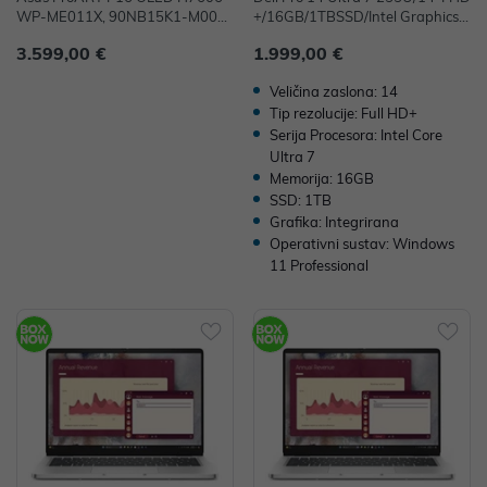
WP-ME011X, 90NB15K1-M000
+/16GB/1TBSSD/Intel Graphics/F
B0, 16" 4K OLED Touchscreen, R
P/Win11Pro
3.599,00 €
1.999,00 €
yzen AI 9 HX 370, 64GB RAM, 2x
2TB SSD, W11P, nVidia GeForce
Veličina zaslona: 14
RTX 5070 DEMO
Tip rezolucije: Full HD+
Serija Procesora: Intel Core
Ultra 7
Memorija: 16GB
SSD: 1TB
Grafika: Integrirana
Operativni sustav: Windows
11 Professional