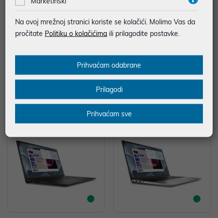
Marketinški
ntelGraph/FP/Win11H
ntelGraph/FP/Ubuntu
779,00 €
649,00 €
Na ovoj mrežnoj stranici koriste se kolačići. Molimo Vas da
Veličina zaslona: 15.6
Veličina zaslona: 15.6
pročitate
Politiku o kolačićima
ili prilagodite postavke.
Tip rezolucije: Full HD
Tip rezolucije: Full HD
Serija Procesora: Intel Core 3
Serija Procesora: Intel Core 3
Memorija: 16GB
Memorija: 16GB
Prihvaćam odabrane
SSD: 512GB
SSD: 512GB
Grafika: Integrirana
Grafika: Integrirana
Operativni sustav: Windows
Operativni sustav: Linux
Prilagodi
11 Home
Prihvaćam sve