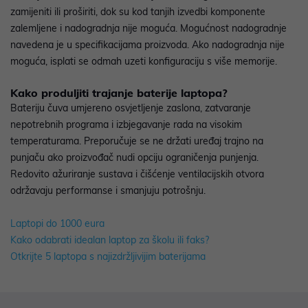
zamijeniti ili proširiti, dok su kod tanjih izvedbi komponente
zalemljene i nadogradnja nije moguća. Mogućnost nadogradnje
navedena je u specifikacijama proizvoda. Ako nadogradnja nije
moguća, isplati se odmah uzeti konfiguraciju s više memorije.
Kako produljiti trajanje baterije laptopa?
Bateriju čuva umjereno osvjetljenje zaslona, zatvaranje
nepotrebnih programa i izbjegavanje rada na visokim
temperaturama. Preporučuje se ne držati uređaj trajno na
punjaču ako proizvođač nudi opciju ograničenja punjenja.
Redovito ažuriranje sustava i čišćenje ventilacijskih otvora
održavaju performanse i smanjuju potrošnju.
Laptopi do 1000 eura
Kako odabrati idealan laptop za školu ili faks?
Otkrijte 5 laptopa s najizdržljivijim baterijama