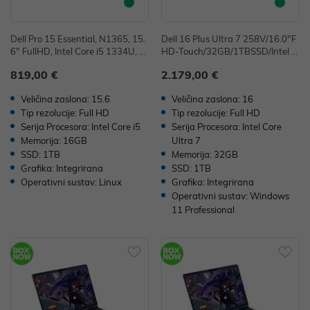
Dell Pro 15 Essential, N1365, 15.
Dell 16 Plus Ultra 7 258V/16.0"F
6" FullHD, Intel Core i5 1334U, 1
HD-Touch/32GB/1TBSSD/Intel A
6GB, 1TB SSD, Ubuntu, Intel Iris
rc/FP/Win11Pro
819,00 €
2.179,00 €
Xe Graphics
Veličina zaslona: 15.6
Veličina zaslona: 16
Tip rezolucije: Full HD
Tip rezolucije: Full HD
Serija Procesora: Intel Core i5
Serija Procesora: Intel Core
Memorija: 16GB
Ultra 7
SSD: 1TB
Memorija: 32GB
Grafika: Integrirana
SSD: 1TB
Operativni sustav: Linux
Grafika: Integrirana
Operativni sustav: Windows
11 Professional