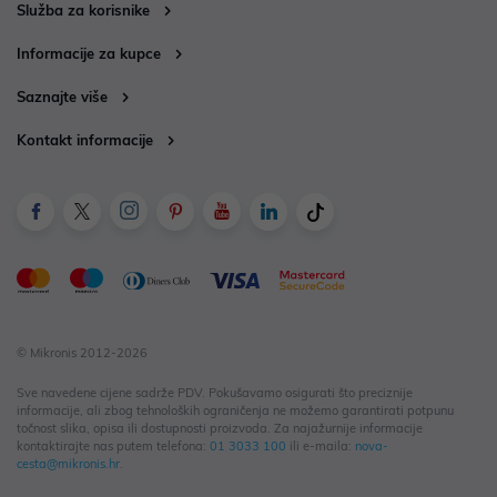
Služba za korisnike
Informacije za kupce
Saznajte više
Kontakt informacije
© Mikronis 2012-2026
Sve navedene cijene sadrže PDV. Pokušavamo osigurati što preciznije
informacije, ali zbog tehnoloških ograničenja ne možemo garantirati potpunu
točnost slika, opisa ili dostupnosti proizvoda. Za najažurnije informacije
kontaktirajte nas putem telefona:
01 3033 100
ili e-maila:
nova-
cesta@mikronis.hr
.