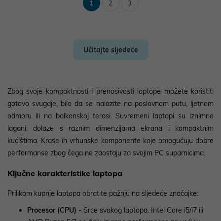
1
2
3
Učitajte sljedeće
Zbog svoje kompaktnosti i prenosivosti laptope možete koristiti
gotovo svugdje, bilo da se nalazite na poslovnom putu, ljetnom
odmoru ili na balkonskoj terasi. Suvremeni laptopi su iznimno
lagani, dolaze s raznim dimenzijama ekrana i kompaktnim
kućištima. Krase ih vrhunske komponente koje omogućuju dobre
performanse zbog čega ne zaostaju za svojim PC suparnicima.
Ključne karakteristike laptopa
Prilikom kupnje laptopa obratite pažnju na sljedeće značajke:
Procesor (CPU)
- Srce svakog laptopa. Intel Core i5/i7 ili