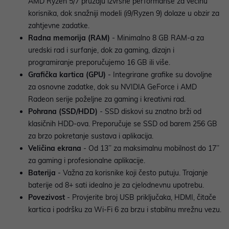
AMD Ryzen 5/7 pružaju izvrsne performanse za većinu
korisnika, dok snažniji modeli (i9/Ryzen 9) dolaze u obzir za
zahtjevne zadatke.
Radna memorija (RAM)
- Minimalno 8 GB RAM-a za
uredski rad i surfanje, dok za gaming, dizajn i
programiranje preporučujemo 16 GB ili više.
Grafička kartica (GPU)
- Integrirane grafike su dovoljne
za osnovne zadatke, dok su NVIDIA GeForce i AMD
Radeon serije poželjne za gaming i kreativni rad.
Pohrana (SSD/HDD)
- SSD diskovi su znatno brži od
klasičnih HDD-ova. Preporučuje se SSD od barem 256 GB
za brzo pokretanje sustava i aplikacija.
Veličina ekrana
- Od 13’’ za maksimalnu mobilnost do 17’’
za gaming i profesionalne aplikacije.
Baterija
- Važna za korisnike koji često putuju. Trajanje
baterije od 8+ sati idealno je za cjelodnevnu upotrebu.
Povezivost
- Provjerite broj USB priključaka, HDMI, čitače
kartica i podršku za Wi-Fi 6 za brzu i stabilnu mrežnu vezu.