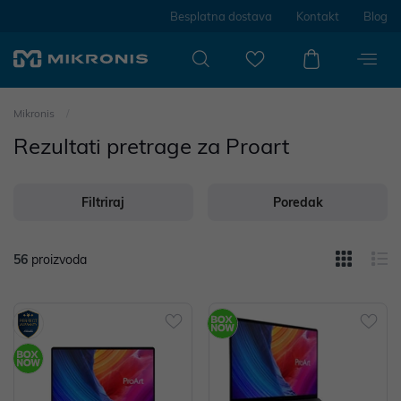
Besplatna dostava
Kontakt
Blog
Mikronis
Rezultati pretrage za Proart
Filtriraj
Poredak
56
proizvoda