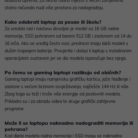
dodatna oprema. Za fiksno radno mjesto s većim zahtjevima
stolno računalo nudi više prostora za nadogradnju.
Kako odabrati laptop za posao ili školu?
Za uredski rad i nastavu dovoljan je model sa 16 GB radne
memorije, SSD pohranom od barem 512 GB i zaslonom od 14 do
16 inča. Ako se uređaj često nosi, prednost imaju lakši modeli s
dužim trajanjem baterije. Provjerite i dolazi li laptop s instaliranim
operacijskim sustavom jer se dio modela isporučuje bez njega.
Po čemu se gaming laptopi razlikuju od običnih?
Gaming laptopi imaju namjensku grafičku karticu, jače hlađenje i
zaslone s većom brzinom osvježavanja, najčešće 144 Hz ili više.
Zbog toga su teži i troše više energije od poslovnih modela.
Prikladni su i za obradu videa te druge grafički zahtjevne
programe.
Može li se laptopu naknadno nadograditi memorija ili
pohrana?
Kod dijela modela radna memorija i SSD mogu se naknadno