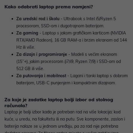
Kako odabrati laptop prema namjeni?
Za uredski rad i školu
- Ultrabook s Intel i5/Ryzen 5
procesorom, SSD-om i dugotrajnom baterijom.
Za gaming
- Laptop s jakom grafičkom karticom (NVIDIA
RTX/AMD Radeon), 16 GB RAM-a i brzim ekranom od 144
Hz ili više.
Za dizajn i programiranje
- Modeli s većim ekranom
(15’’+), jakim procesorom (i7/i9, Ryzen 7/9) i SSD-om od
512 GB ili više.
Za putovanja i mobilnost
- Lagani i tanki laptop s dobrom
baterijom, USB-C punjenjem i kompaktnim dizajnom.
Za koje je zadatke laptop bolji izbor od stolnog
računala?
Laptop je bolji izbor kada je potreban rad na više lokacija: kod
kuće, u uredu, na fakultetu ili na putu. Sve komponente, zaslon i
baterija nalaze se u jednom uređaju, pa za rad nije potrebna