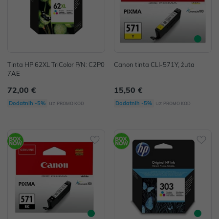
Tinta HP 62XL TriColor P/N: C2P0
Canon tinta CLI-571Y, žuta
7AE
72,00 €
15,50 €
uz
uz
Dodatnih -5%
Dodatnih -5%
PROMO KOD
PROMO KOD