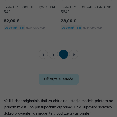
Tinta HP 950XL Black P/N: CN04
Tinta HP 933XL Yellow P/N: CN0
5AE
56AE
82,00 €
28,00 €
uz
uz
Dodatnih -5%
Dodatnih -5%
PROMO KOD
PROMO KOD
2
3
4
5
Učitajte sljedeće
Veliki izbor originalnih tinti za aktualne i starije modele printera na
jednom mjestu po pristupačnim cijenama. Prije kupovine svakako
dobro provjerite koji model tinti podržava vaš printer.