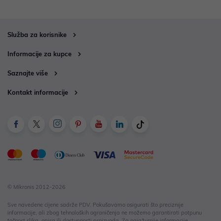
Služba za korisnike
Informacije za kupce
Saznajte više
Kontakt informacije
© Mikronis 2012-2026
Sve navedene cijene sadrže PDV. Pokušavamo osigurati što preciznije
informacije, ali zbog tehnoloških ograničenja ne možemo garantirati potpunu
točnost slika, opisa ili dostupnosti proizvoda. Za najažurnije informacije