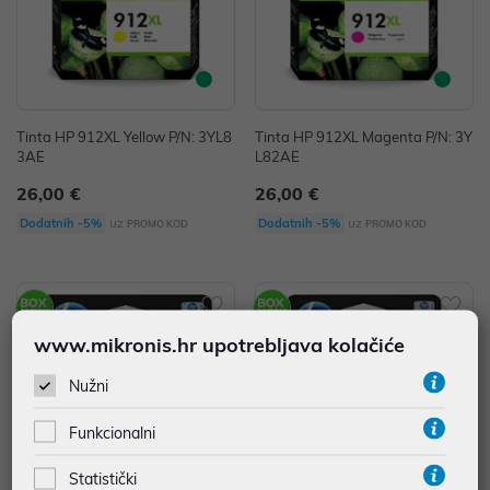
Tinta HP 912XL Yellow P/N: 3YL8
Tinta HP 912XL Magenta P/N: 3Y
3AE
L82AE
26,00 €
26,00 €
uz
uz
Dodatnih -5%
Dodatnih -5%
PROMO KOD
PROMO KOD
www.mikronis.hr upotrebljava kolačiće
Nužni
Funkcionalni
Statistički