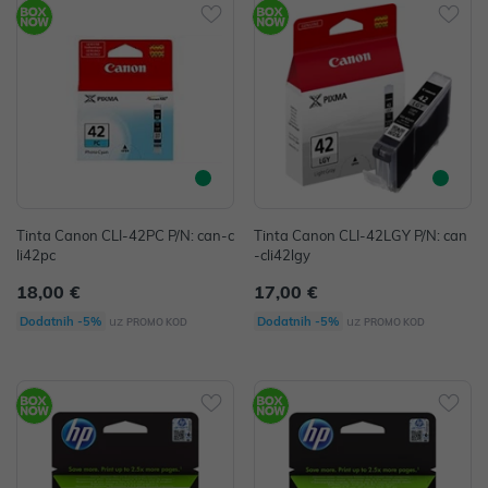
Tinta Canon CLI-42PC P/N: can-c
Tinta Canon CLI-42LGY P/N: can
li42pc
-cli42lgy
18,00 €
17,00 €
uz
uz
Dodatnih -5%
Dodatnih -5%
PROMO KOD
PROMO KOD