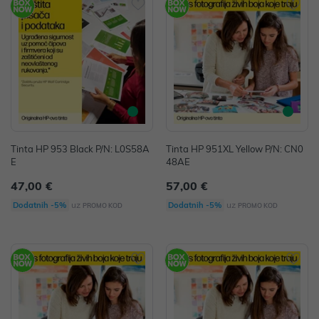
Tinta HP 953 Black P/N: L0S58A
Tinta HP 951XL Yellow P/N: CN0
E
48AE
47,00 €
57,00 €
uz
uz
Dodatnih -5%
Dodatnih -5%
PROMO KOD
PROMO KOD