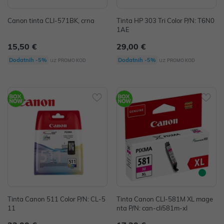
Canon tinta CLI-571BK, crna
Tinta HP 303 Tri Color P/N: T6N0
1AE
15,50 €
29,00 €
uz
uz
Dodatnih -5%
Dodatnih -5%
PROMO KOD
PROMO KOD
Tinta Canon 511 Color P/N: CL-5
Tinta Canon CLI-581M XL mage
11
nta P/N: can-cli581m-xl