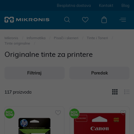
Besplatna dostava
Kontakt
Blog
Mikronis
Informatika
Pisači i skeneri
Tinte i Toneri
Tinte originalne
Originalne tinte za printere
Filtriraj
Poredak
117
proizvoda