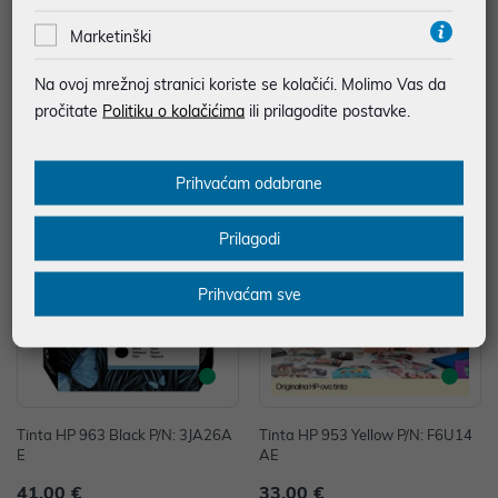
Marketinški
Tinta HP 912XL Cyan P/N: 3YL81
Tinta HP 912XL Black P/N: 3YL84
AE
AE
Na ovoj mrežnoj stranici koriste se kolačići. Molimo Vas da
26,00 €
52,00 €
pročitate
Politiku o kolačićima
ili prilagodite postavke.
uz
uz
Dodatnih -5%
Dodatnih -5%
PROMO KOD
PROMO KOD
Prihvaćam odabrane
Prilagodi
Prihvaćam sve
Tinta HP 963 Black P/N: 3JA26A
Tinta HP 953 Yellow P/N: F6U14
E
AE
41,00 €
33,00 €