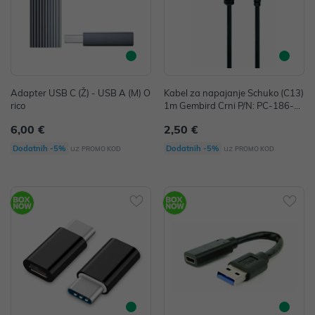
Adapter USB C (Ž) - USB A (M) O
Kabel za napajanje Schuko (C13)
rico
1m Gembird Crni P/N: PC-186-1
M
6,00 €
2,50 €
uz
uz
Dodatnih -5%
Dodatnih -5%
PROMO KOD
PROMO KOD