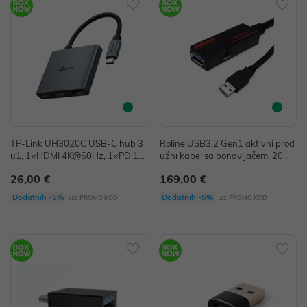
TP-Link UH3020C USB-C hub 3
Roline USB3.2 Gen1 aktivni prod
u1, 1×HDMI 4K@60Hz, 1×PD 10
užni kabel sa ponavljačem, 20m,
0W, 1×USB3.0
crni
26,00 €
169,00 €
uz
uz
Dodatnih -5%
Dodatnih -5%
PROMO KOD
PROMO KOD