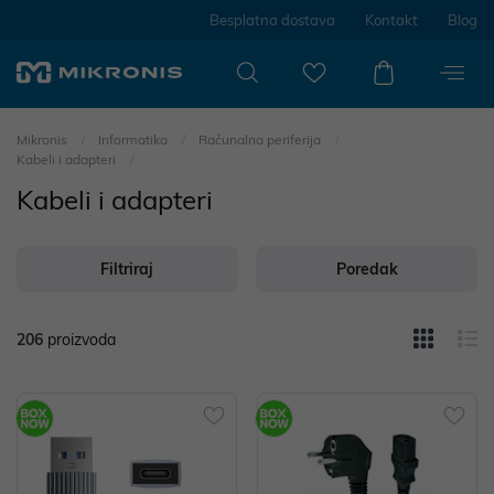
Besplatna dostava
Kontakt
Blog
Mikronis
Informatika
Računalna periferija
Kabeli i adapteri
Kabeli i adapteri
Filtriraj
Poredak
206
proizvoda