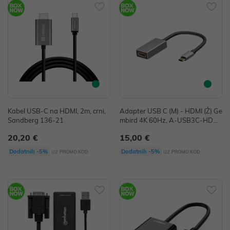
Kabel USB-C na HDMI, 2m, crni,
Adapter USB C (M) - HDMI (Ž) Ge
Sandberg 136-21
mbird 4K 60Hz, A-USB3C-HDMI
-01
20,20 €
15,00 €
uz
uz
Dodatnih -5%
Dodatnih -5%
PROMO KOD
PROMO KOD