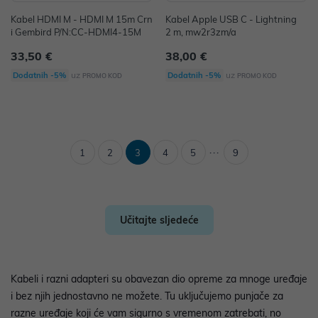
Kabel HDMI M - HDMI M 15m Crn
Kabel Apple USB C - Lightning
i Gembird P/N:CC-HDMI4-15M
2 m, mw2r3zm/a
33,50 €
38,00 €
uz
uz
Dodatnih -5%
Dodatnih -5%
PROMO KOD
PROMO KOD
...
1
2
3
4
5
9
Učitajte sljedeće
Kabeli i razni adapteri su obavezan dio opreme za mnoge uređaje
i bez njih jednostavno ne možete. Tu uključujemo punjače za
razne uređaje koji će vam sigurno s vremenom zatrebati, no