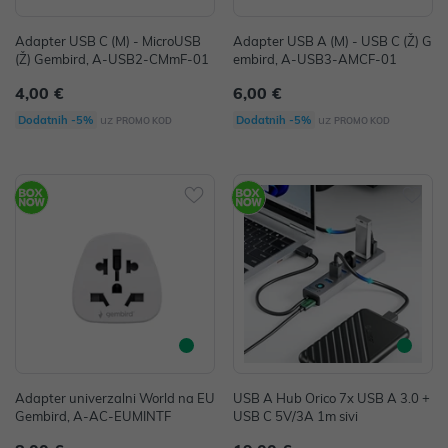
Adapter USB C (M) - MicroUSB
Adapter USB A (M) - USB C (Ž) G
(Ž) Gembird, A-USB2-CMmF-01
embird, A-USB3-AMCF-01
4,00 €
6,00 €
uz
uz
Dodatnih -5%
Dodatnih -5%
PROMO KOD
PROMO KOD
Adapter univerzalni World na EU
USB A Hub Orico 7x USB A 3.0 +
Gembird, A-AC-EUMINTF
USB C 5V/3A 1m sivi