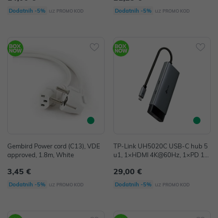
uz
uz
Dodatnih -5%
Dodatnih -5%
PROMO KOD
PROMO KOD
Gembird Power cord (C13), VDE
TP-Link UH5020C USB-C hub 5
approved, 1.8m, White
u1, 1×HDMI 4K@60Hz, 1×PD 10
0W, 1×USB-C, 2×USB3.0
3,45 €
29,00 €
uz
uz
Dodatnih -5%
Dodatnih -5%
PROMO KOD
PROMO KOD