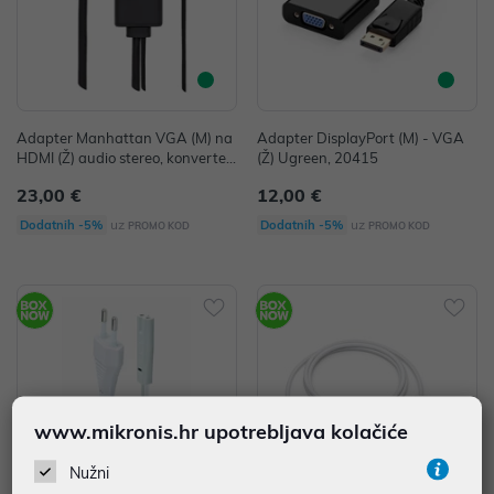
Adapter Manhattan VGA (M) na
Adapter DisplayPort (M) - VGA
HDMI (Ž) audio stereo, konverter
(Ž) Ugreen, 20415
USB napajanje (M) 152426
23,00 €
12,00 €
uz
uz
Dodatnih -5%
Dodatnih -5%
PROMO KOD
PROMO KOD
www.mikronis.hr upotrebljava kolačiće
Nužni