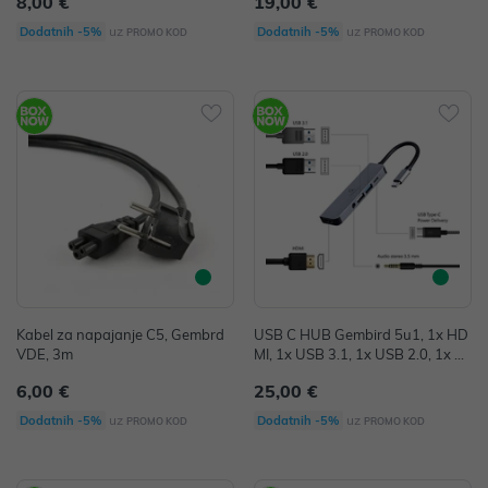
8,00 €
19,00 €
uz
uz
Dodatnih -5%
Dodatnih -5%
PROMO KOD
PROMO KOD
Kabel za napajanje C5, Gembrd
USB C HUB Gembird 5u1, 1x HD
VDE, 3m
MI, 1x USB 3.1, 1x USB 2.0, 1x U
SB C PD 87W, 1x Audio 3.5mm,
6,00 €
25,00 €
A-CM-COMBO5-02
uz
uz
Dodatnih -5%
Dodatnih -5%
PROMO KOD
PROMO KOD