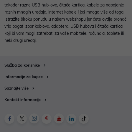
također razne USB hub-ove, čitače kartica, kabele za napajanje
raznih mnogih uređaja, internet kabele i još mnogo više od toga.
Istražite široku ponudu u našem webshopu jer ćete ovdje pronaći
vrlo bogat izbor kablova, adaptera, USB hubova i čitača kartica
koji bi vam mogli zatrebati za vaše mobitele, računala, tablete ili
neki drugi uređaj.
Služba za korisnike
Informacije za kupce
Saznajte više
Kontakt informacije