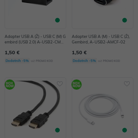
Adapter USB A (Ž) - USB C (M) G
Adapter USB A (M) - USB C (Ž),
embird (USB 2.0) A-USB2-CMAF
Gembird, A-USB2-AMCF-02
-01
1,50 €
1,50 €
uz
uz
Dodatnih -5%
Dodatnih -5%
PROMO KOD
PROMO KOD