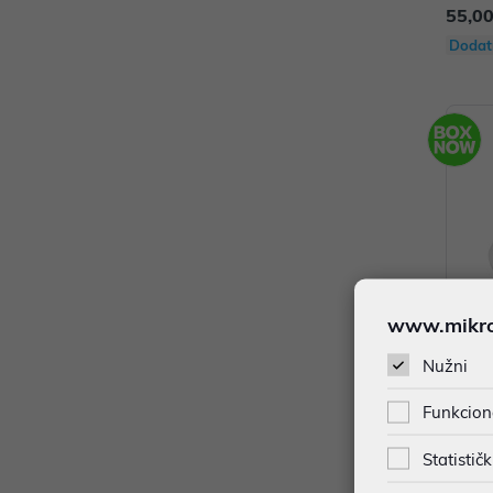
55,00
Dodat
www.mikron
Nužni
Miš Log
Funkcion
evake
Statističk
49,00