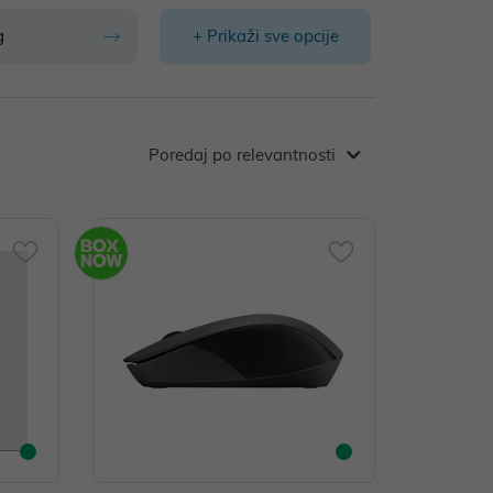
g
+ Prikaži sve opcije
Poredaj po relevantnosti