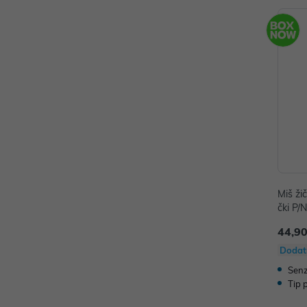
Miš ži
čki P/
44,90
Dodat
Senz
Tip 