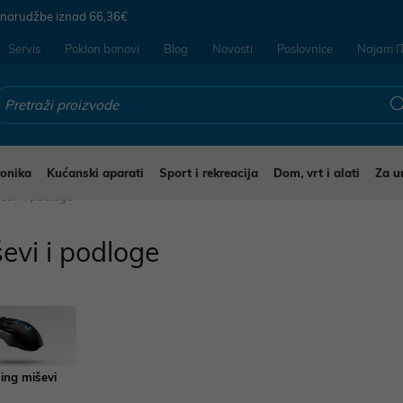
 narudžbe iznad
66,36€
Servis
Poklon bonovi
Blog
Novosti
Poslovnice
Najam I
ronika
Kućanski aparati
Sport i rekreacija
Dom, vrt i alati
Za u
ševi i podloge
evi i podloge
ng miševi