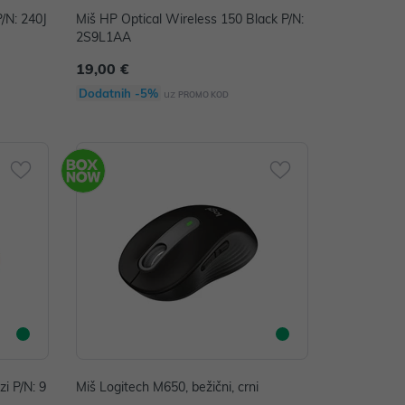
/N: 240J
Miš HP Optical Wireless 150 Black P/N:
2S9L1AA
19,00 €
Dodatnih -5%
uz
PROMO KOD
i P/N: 9
Miš Logitech M650, bežični, crni