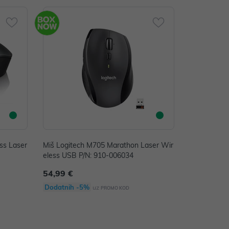
ss Laser
Miš Logitech M705 Marathon Laser Wir
eless USB P/N: 910-006034
54,99 €
Dodatnih -5%
uz
PROMO KOD