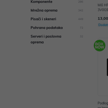
Komponente
286
Miš HP
3V0G
Mrežna oprema
342
13,00
Pisači i skeneri
449
Dodat
Pohrana podataka
72
Serveri i poslovna
32
oprema
Podlog