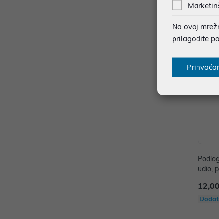
Dodat
Marketin
Na ovoj mrežno
prilagodite p
Prihvaća
Podlog
udio, p
12,00
Dodat