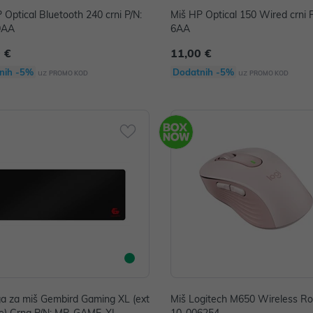
 Optical Bluetooth 240 crni P/N:
Miš HP Optical 150 Wired crni P
9AA
6AA
 €
11,00 €
nih -5%
Dodatnih -5%
uz
uz
PROMO KOD
PROMO KOD
a za miš Gembird Gaming XL (ext
Miš Logitech M650 Wireless Roz