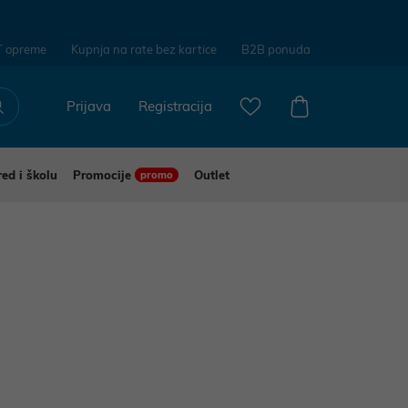
T opreme
Kupnja na rate bez kartice
B2B ponuda
Prijava
Registracija
red i školu
Promocije
Outlet
promo