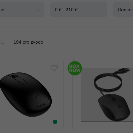
nd
0 € - 210 €
Gamin
194
proizvoda