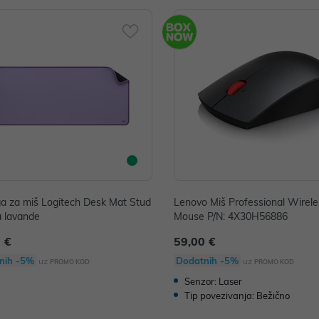
a za miš Logitech Desk Mat Stud
Lenovo Miš Professional Wirele
ja lavande
Mouse P/N: 4X30H56886
 €
59,00 €
nih -5%
Dodatnih -5%
uz
uz
PROMO KOD
PROMO KOD
Senzor: Laser
Tip povezivanja: Bežično