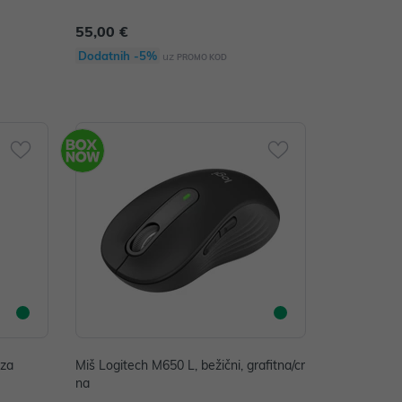
55,00 €
Dodatnih -5%
uz
PROMO KOD
oza
Miš Logitech M650 L, bežični, grafitna/cr
na