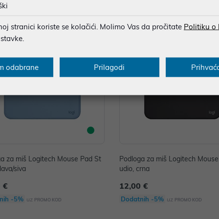
nih -5%
Dodatnih -5%
uz
uz
PROMO KOD
PROMO KOD
ški
j stranici koriste se kolačići. Molimo Vas da pročitate
Politiku o
ostavke.
m odabrane
Prilagodi
Prihvać
a za miš Logitech Mouse Pad St
Podloga za miš Logitech Mouse
lava/siva
udio, crna
 €
12,00 €
nih -5%
Dodatnih -5%
uz
uz
PROMO KOD
PROMO KOD