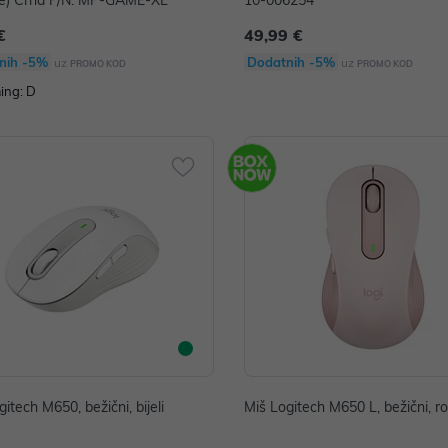
ge) Crna P/N: MP-GAME-XL
10-006254
€
49,99 €
nih -5%
Dodatnih -5%
uz
uz
PROMO KOD
PROMO KOD
ing: D
itech M650, bežični, bijeli
Miš Logitech M650 L, bežični, r