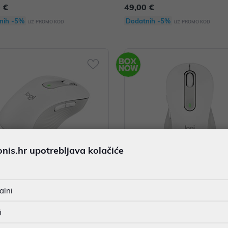
 €
49,00 €
nih -5%
Dodatnih -5%
uz
uz
PROMO KOD
PROMO KOD
is.hr upotrebljava kolačiće
itech M650 L, bežični, bijeli, za lj
Miš Logitech M650L Wireless bij
alni
910-006238
i
 €
49,00 €