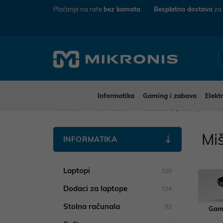
Plaćanje na rate
bez kamata
Besplatna dostava
za
Informatika
Gaming i zabava
Elekt
Mikronis
Informatika
Računalna periferija
Mi
Miš
INFORMATIKA
Laptopi
320
Dodaci za laptope
324
Stolna računala
92
Gami