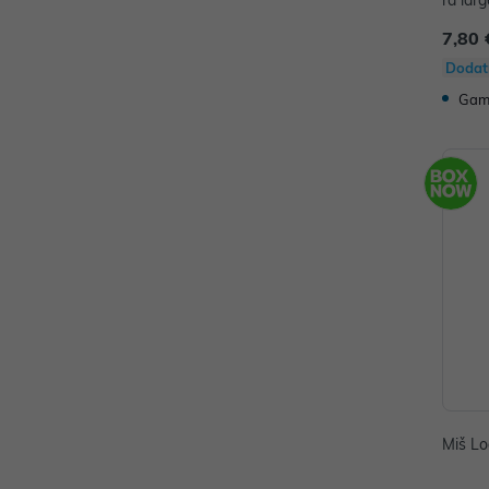
ra lar
7,80 
Dodat
Gam
Miš Log