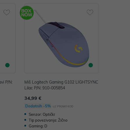
vi P/N:
Miš Logitech Gaming G102 LIGHTSYNC
Lilac P/N: 910-005854
34,99 €
Dodatnih -5%
uz
PROMO KOD
Senzor: Optički
Tip povezivanja: Žično
Gaming: D