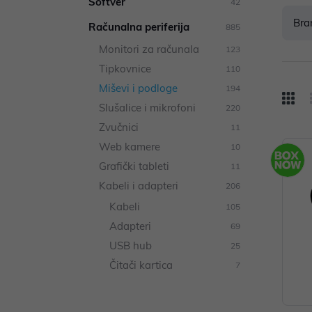
Softver
42
Bra
Računalna periferija
885
Monitori za računala
123
Tipkovnice
110
Miševi i podloge
194
Slušalice i mikrofoni
220
Zvučnici
11
Web kamere
10
Grafički tableti
11
Kabeli i adapteri
206
Kabeli
105
Adapteri
69
USB hub
25
Čitači kartica
7