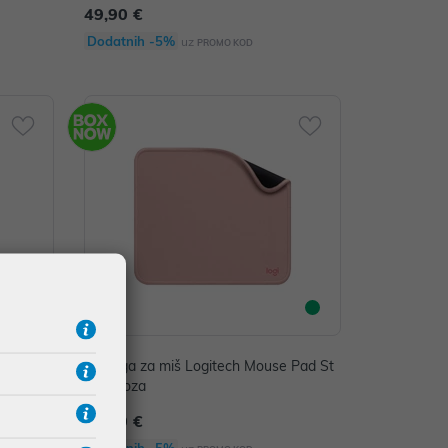
49,90 €
Dodatnih -5%
uz
PROMO KOD
eli P/N:
Podloga za miš Logitech Mouse Pad St
udio, roza
12,00 €