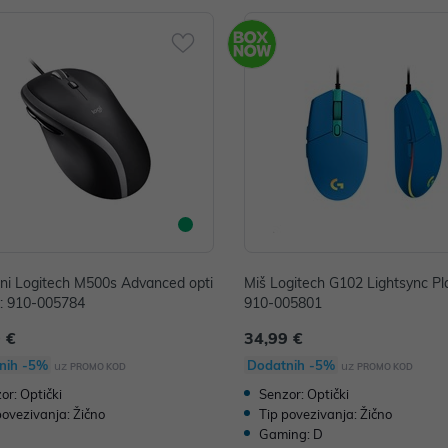
čni Logitech M500s Advanced opti
Miš Logitech G102 Lightsync Pla
N: 910-005784
910-005801
 €
34,99 €
nih -5%
Dodatnih -5%
uz
uz
PROMO KOD
PROMO KOD
or: Optički
Senzor: Optički
povezivanja: Žično
Tip povezivanja: Žično
Gaming: D