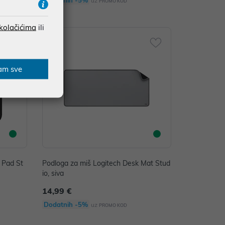
Dodatnih -5%
uz
PROMO KOD
 kolačićima
ili
am sve
 Pad St
Podloga za miš Logitech Desk Mat Stud
io, siva
14,99 €
Dodatnih -5%
uz
PROMO KOD