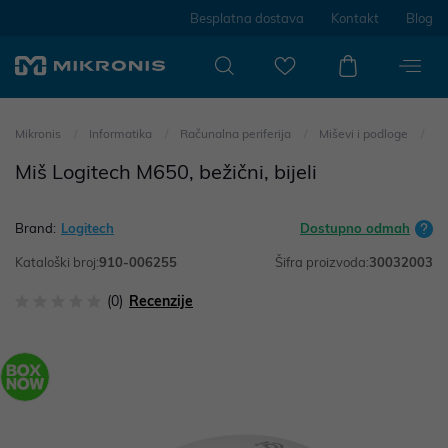
Besplatna dostava
Kontakt
Blog
Mikronis
Informatika
Računalna periferija
Miševi i podloge
Miš Logitech M650, bežični, bijeli
Brand:
Logitech
Dostupno odmah
Kataloški broj:
910-006255
Šifra proizvoda:
30032003
(0)
Recenzije