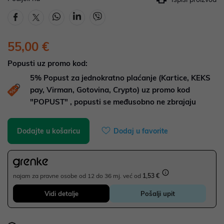
55,00 €
Popusti uz promo kod:
5%
Popust za jednokratno plaćanje (Kartice, KEKS
pay, Virman, Gotovina, Crypto) uz promo kod
"POPUST" , popusti se međusobno ne zbrajaju
Dodajte u košaricu
Dodaj u favorite
najam za pravne osobe od 12 do 36 mj. već od
1,53 €
Vidi detalje
Pošalji upit