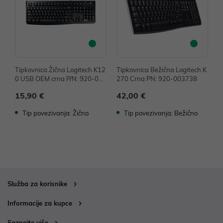
Tipkovnica Žična Logitech K12
Tipkovnica Bežična Logitech K
T
0 USB OEM crna P/N: 920-002
270 Crna PN: 920-003738
o
642
o
15,90 €
42,00 €
9
Tip povezivanja: Žično
Tip povezivanja: Bežično
Služba za korisnike
Informacije za kupce
Saznajte više