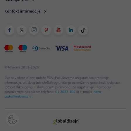
Kontakt informacije
© Mikronis 2012-2026
Sve navedene cijene sadrže PDV. Pokušavamo osigurati što preciznije
informacije, ali zbog tehnoloških ograničenja ne možemo garantirati potpunu
točnost slika, opisa ili dostupnosti proizvoda. Za najažurnije informacije
kontaktirajte nas putem telefona:
01 3033 100
ili e-maila:
nova-
cesta@mikronis.hr
.