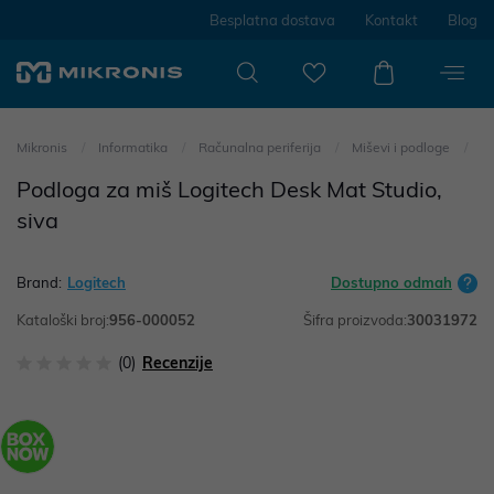
Besplatna dostava
Kontakt
Blog
Mikronis
Informatika
Računalna periferija
Miševi i podloge
Podloga za miš Logitech Desk Mat Studio,
siva
Brand:
Logitech
Dostupno odmah
Kataloški broj:
956-000052
Šifra proizvoda:
30031972
(0)
Recenzije