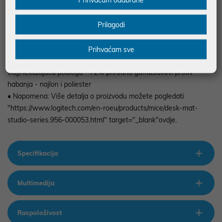
rubove od habanja.Protuklizna baza sadrži prirodnu gumu, dok je
mekana i udobna površinska tkanina i unutarnji sloj izrađeni od
Prilagodi
recikliranog poliestera, dajući drugi život PET bocama.
• Dimenzije i masa: 700 mm (Š) x 300 (D) x 2 mm (V), 286 g
• Boja: Siva
Prihvaćam sve
• Materijal: 100% reciklirani poliester (površinski i unutarnji
sloj)Neklizajuća podloga - 72% prirodna gumaŠavovi protiv
habanja - najlon i poliester
• Napomena: Više detalja o proizvodu možete pogledati
"https://www.logitech.com/en-roeu/products/mice/desk-mat-
studio-series.956-000053.html" target="_blank"ovdje.
Specifikacija
Multimedija
Raspoloživost