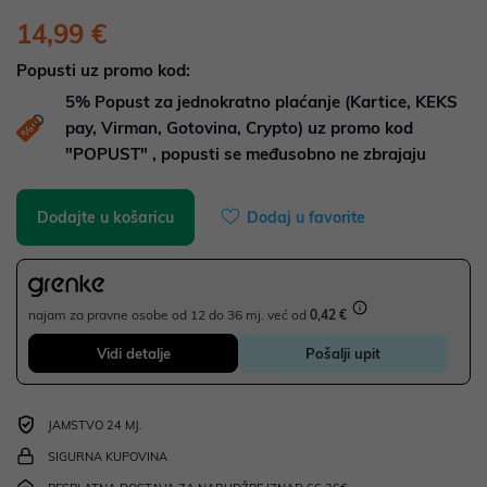
14,99 €
Popusti uz promo kod:
5%
Popust za jednokratno plaćanje (Kartice, KEKS
pay, Virman, Gotovina, Crypto) uz promo kod
"POPUST" , popusti se međusobno ne zbrajaju
Dodajte u košaricu
Dodaj u favorite
najam za pravne osobe od 12 do 36 mj. već od
0,42 €
Vidi detalje
Pošalji upit
JAMSTVO 24 MJ.
SIGURNA KUPOVINA