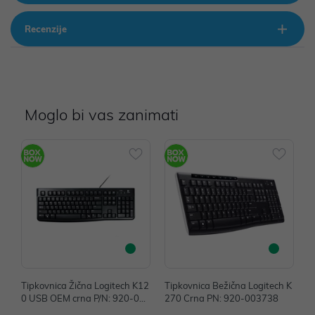
Recenzije
Moglo bi vas zanimati
Tipkovnica Žična Logitech K12
Tipkovnica Bežična Logitech K
T
0 USB OEM crna P/N: 920-002
270 Crna PN: 920-003738
o
642
o