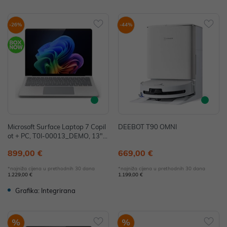
-26%
-44%
Microsoft Surface Laptop 7 Copil
DEEBOT T90 OMNI
ot + PC, T0I-00013_DEMO, 13",
Snapdragon X Plus, 16GB, 256G
899,00 €
669,00 €
B, W11H, Adreno - IZLOŽBENI M
ODEL
*najniža cijena u prethodnih 30 dana
*najniža cijena u prethodnih 30 dana
1.229,00 €
1.199,00 €
Grafika: Integrirana
%
%