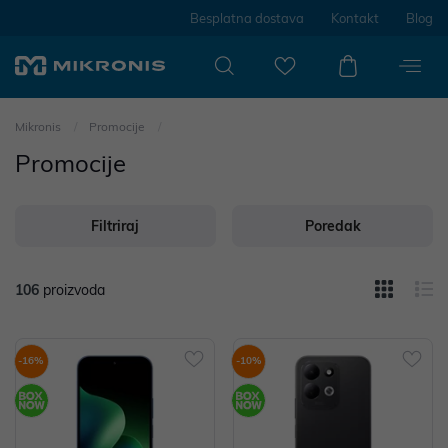
Besplatna dostava
Kontakt
Blog
Mikronis
Promocije
Promocije
Filtriraj
Poredak
106
proizvoda
-16%
-10%