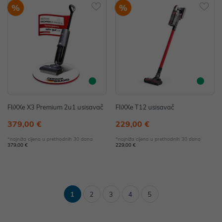
%
%
FliXXe X3 Premium 2u1 usisavač
FliXXe T12 usisavač
379,00 €
229,00 €
*najniža cijena u prethodnih 30 dana
*najniža cijena u prethodnih 30 dana
379,00 €
229,00 €
1
2
3
4
5