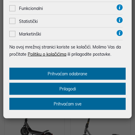
Funkcionalni
Statistički
Marketinški
Haier Tundra Plus AS35TADHR
Električni romobil Xiaomi Electric
A-THC-3,6/3,7 KW-set
Scooter 6 Max GL
Na ovoj mrežnoj stranici koriste se kolačići. Molimo Vas da
539,00 €
638,99 €
pročitate
Politiku o kolačićima
ili prilagodite postavke.
*najniža cijena u prethodnih 30 dana
799,00 €
*najniža cijena u prethodnih 30 dana
599,00 €
Prihvaćam odabrane
Energetski razred: A++
Prilagodi
-20%
-22%
Prihvaćam sve