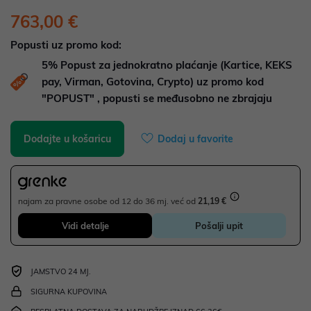
763,00 €
Popusti uz promo kod:
5%
Popust za jednokratno plaćanje (Kartice, KEKS
pay, Virman, Gotovina, Crypto) uz promo kod
"POPUST" , popusti se međusobno ne zbrajaju
Dodajte u košaricu
Dodaj u favorite
najam za pravne osobe od 12 do 36 mj. već od
21,19 €
Vidi detalje
Pošalji upit
JAMSTVO 24 MJ.
SIGURNA KUPOVINA