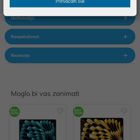
Prihvaćam sve
Multimedija
Raspoloživost
Recenzije
Moglo bi vas zanimati