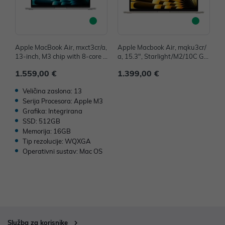
Apple MacBook Air, mxct3cr/a,
Apple Macbook Air, mqku3cr/
A
13-inch, M3 chip with 8-core C
a, 15.3", Starlight/M2/10C GP
G
PU and 10-core GPU, 16GB, 5
U/8GB/256GB-CRO, mqku3cr/
1
1.559,00 €
1.399,00 €
2
12GB SSD - Silver
a - IZLOŽBENI ARTIKL
Z
Veličina zaslona: 13
Serija Procesora: Apple M3
Grafika: Integrirana
SSD: 512GB
Memorija: 16GB
Tip rezolucije: WQXGA
Operativni sustav: Mac OS
Služba za korisnike