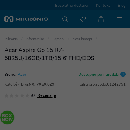
Besplatna dostava
Kontakt
Blog
Mikronis
Informatika
Laptopi
Acer laptopi
Acer Aspire Go 15 R7-
5825U/16GB/1TB/15,6"FHD/DOS
Brand:
Acer
Dostupno po narudžbi
Kataloški broj:
NX.J7XEX.029
Šifra proizvoda:
01242751
(0)
Recenzije