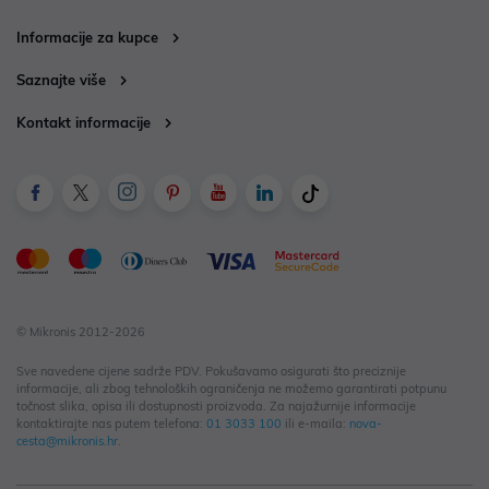
Informacije za kupce
Saznajte više
Kontakt informacije
© Mikronis 2012-2026
Sve navedene cijene sadrže PDV. Pokušavamo osigurati što preciznije
informacije, ali zbog tehnoloških ograničenja ne možemo garantirati potpunu
točnost slika, opisa ili dostupnosti proizvoda. Za najažurnije informacije
kontaktirajte nas putem telefona:
01 3033 100
ili e-maila:
nova-
cesta@mikronis.hr
.