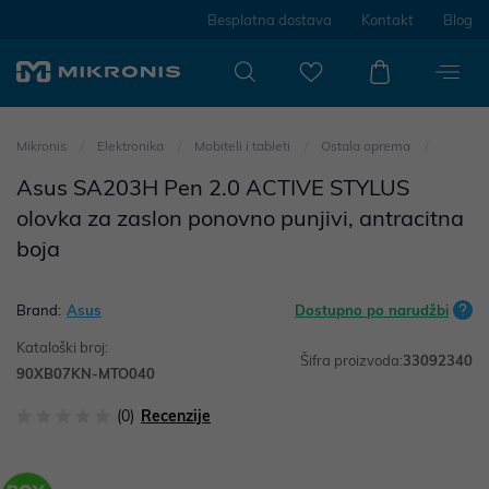
Besplatna dostava
Kontakt
Blog
Mikronis
Elektronika
Mobiteli i tableti
Ostala oprema
Asus SA203H Pen 2.0 ACTIVE STYLUS
olovka za zaslon ponovno punjivi, antracitna
boja
Brand:
Asus
Dostupno po narudžbi
Kataloški broj:
Šifra proizvoda:
33092340
90XB07KN-MTO040
(0)
Recenzije