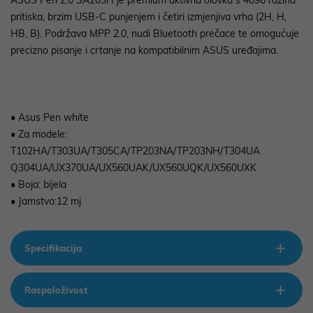
ASUS Pen 2.0 SA203H je premium aktivna olovka s 4096 razina
pritiska, brzim USB-C punjenjem i četiri izmjenjiva vrha (2H, H,
HB, B). Podržava MPP 2.0, nudi Bluetooth prečace te omogućuje
precizno pisanje i crtanje na kompatibilnim ASUS uređajima.
• Asus Pen white
• Za modele:
T102HA/T303UA/T305CA/TP203NA/TP203NH/T304UA
Q304UA/UX370UA/UX560UAK/UX560UQK/UX560UXK
• Boja: bijela
• Jamstvo:12 mj
Specifikacija
Raspoloživost