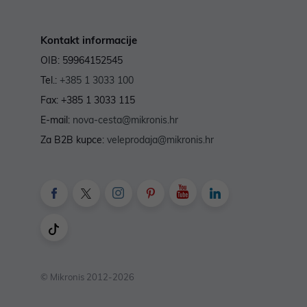
Kontakt informacije
OIB: 59964152545
Tel.:
+385 1 3033 100
Fax: +385 1 3033 115
E-mail:
nova-cesta@mikronis.hr
Za B2B kupce:
veleprodaja@mikronis.hr
© Mikronis 2012-2026