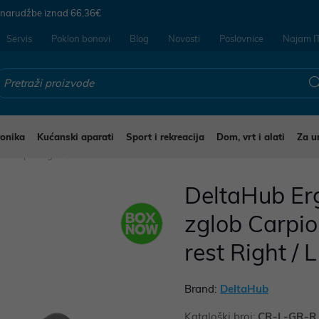
 narudžbe iznad
66,36€
Servis
Poklon bonovi
Blog
Novosti
Poslovnice
Najam I
ronika
Kućanski aparati
Sport i rekreacija
Dom, vrt i alati
Za u
ševi i podloge
DeltaHub Er
zglob Carpio
rest Right / L
Brand:
DeltaHub
Kataloški broj:
CR-L-GR-R