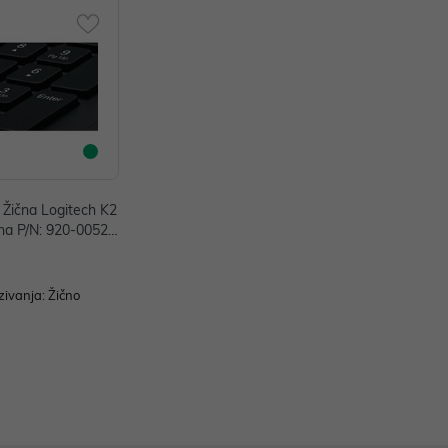
 Žična Logitech K2
na P/N: 920-00521
zivanja: Žično