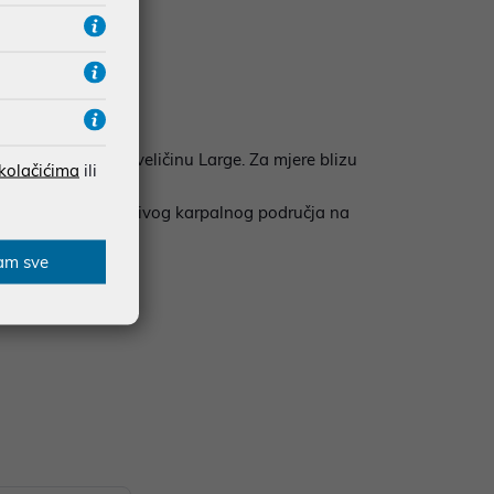
3 inča), odaberite veličinu Large. Za mjere blizu
 kolačićima
ili
 pritisak s osjetljivog karpalnog područja na
am sve
 za ljevake!