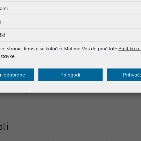
alni
i
ški
 preko do suprotne strane dlana. Ako je duljina veća od 8,5 cm (3,
j stranici koriste se kolačići. Molimo Vas da pročitate
Politiku o
igurali udobno pristajanje.
ostavke.
anja zapešća i promicanje prirodnog položaja zapešća. Prebacuje
m odabrane
Prilagodi
Prihvać
 veličine ruku, osiguravajući udobnost za sve korisnike. Dostupno i
vih materijala mekanih na dodir koji pružaju dugotrajnu udobnost.
kim za nošenje.
ti