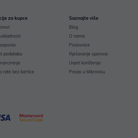
cije za kupce
Saznajte više
onovi
Blog
sukladnosti
O nama
popusta
Poslovnice
st podataka
Rješavanje sporova
inanciranje
Uvjeti korištenja
 rate bez kartice
Posao u Mikronisu