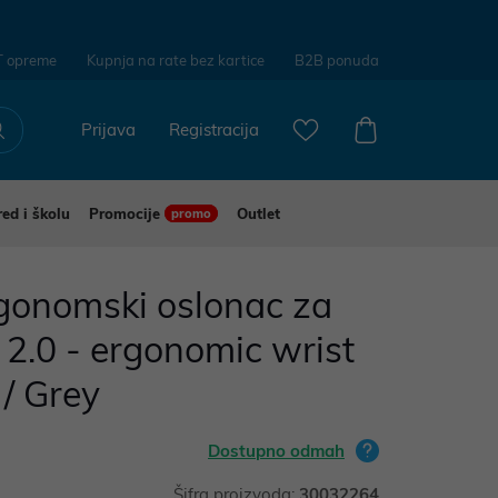
T opreme
Kupnja na rate bez kartice
B2B ponuda
Prijava
Registracija
red i školu
Promocije
Outlet
promo
gonomski oslonac za
 2.0 - ergonomic wrist
 / Grey
Dostupno odmah
Šifra proizvoda:
30032264