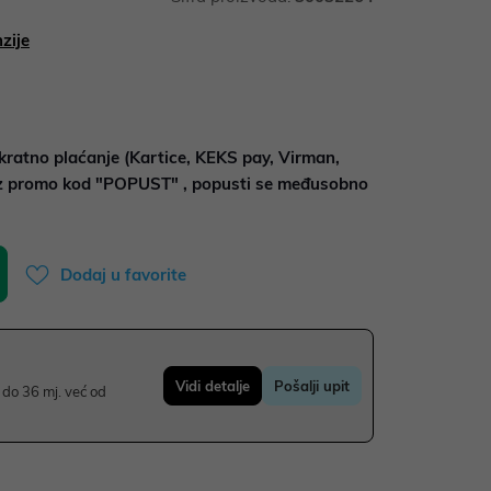
zije
kratno plaćanje (Kartice, KEKS pay, Virman,
uz promo kod "POPUST" , popusti se međusobno
Dodaj u favorite
Vidi detalje
Pošalji upit
do 36 mj. već od