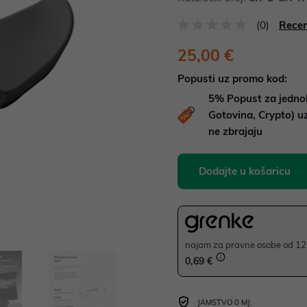
(0)
Recen
25,00 €
Popusti uz promo kod:
5%
Popust za jedno
Gotovina, Crypto) 
ne zbrajaju
Dodajte u košaricu
najam za pravne osobe od 12 
0,69 €
JAMSTVO 0 MJ.