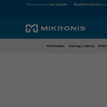
Plaćanje na rate
bez kamata
Besplatna dostava
za
Informatika
Gaming i zabava
Elekt
Mikronis
Informatika
Računalna periferija
Mi