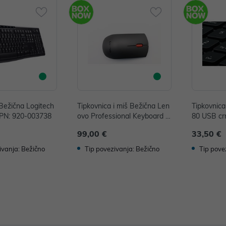
Bežična Logitech
Tipkovnica i miš Bežična Len
Tipkovnica
PN: 920-003738
ovo Professional Keyboard a
80 USB cr
nd Mouse crna P/N: 4X30H5
7
99,00 €
33,50 €
6802
ivanja: Bežično
Tip povezivanja: Bežično
Tip pove