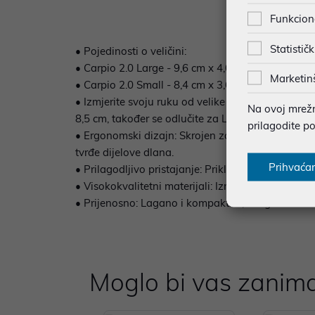
Funkcion
Statističk
• Pojedinosti o veličini:
• Carpio 2.0 Large - 9,6 cm x 4,0 cm / 3,8" x 1,6"
Marketin
• Carpio 2.0 Small - 8,4 cm x 3,6 cm / 3,3" x 1,4"
• Izmjerite svoju ruku od velike kosti u dnu palca
Na ovoj mrežno
8,5 cm, također se odlučite za Large kako biste os
prilagodite p
• Ergonomski dizajn: Skrojen za smanjenje naprez
tvrđe dijelove dlana.
Prihvaća
• Prilagodljivo pristajanje: Prikladno za različite
• Visokokvalitetni materijali: Izrađen od izdržlji
• Prijenosno: Lagano i kompaktno, što ga čini la
Moglo bi vas zanima