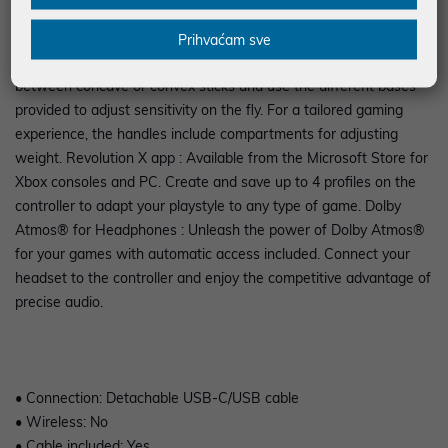
arena : Play to your full potential with the professional
ergonomics and patented sticks of the Revolution X, offering
Prihvaćam sve
superior amplitude and precision. Optimised comfort : Choose
between concave or convex sticks and use the different bases
provided to adjust sensitivity on the fly. For a tailored gaming
experience, the handles include compartments for adjusting
weight. Revolution X app : Available from the Microsoft Store for
Xbox consoles and PC. Create and save up to 4 profiles on the
controller to adapt your playstyle to any type of game. Dolby
Atmos® for Headphones : Unleash the power of Dolby Atmos®
for your games with automatic access included. Connect your
headset to the controller and enjoy the competitive advantage of
precise audio.
• Connection: Detachable USB-C/USB cable
• Wireless: No
• Cable included: Yes