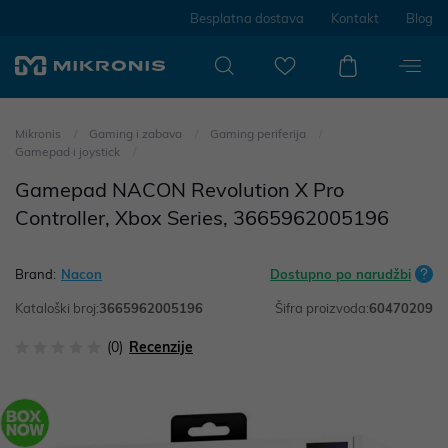
Besplatna dostava
Kontakt
Blog
Mikronis
Gaming i zabava
Gaming periferija
Gamepad i joystick
Gamepad NACON Revolution X Pro
Controller, Xbox Series, 3665962005196
Brand:
Nacon
Dostupno po narudžbi
Kataloški broj:
3665962005196
Šifra proizvoda:
60470209
(0)
Recenzije