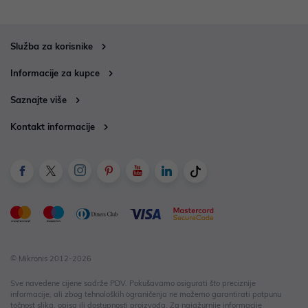
Služba za korisnike
Informacije za kupce
Saznajte više
Kontakt informacije
© Mikronis 2012-2026
Sve navedene cijene sadrže PDV. Pokušavamo osigurati što preciznije
informacije, ali zbog tehnoloških ograničenja ne možemo garantirati potpunu
točnost slika, opisa ili dostupnosti proizvoda. Za najažurnije informacije