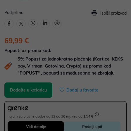
Podijeli na
Ispiši proizvod
69,99 €
Popusti uz promo kod:
5%
Popust za jednokratno plaćanje (Kartice, KEKS
pay, Virman, Gotovina, Crypto) uz promo kod
"POPUST" , popusti se međusobno ne zbrajaju
Dodajte u košaricu
Dodaj u favorite
najam za pravne osobe od 12 do 36 mj. već od
1,94 €
Vidi detalje
Pošalji upit