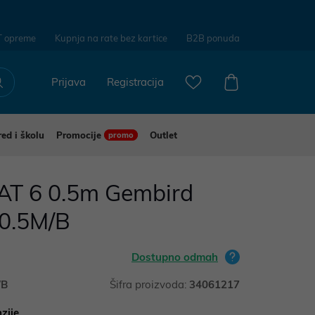
T opreme
Kupnja na rate bez kartice
B2B ponuda
Prijava
Registracija
red i školu
Promocije
Outlet
promo
AT 6 0.5m Gembird
-0.5M/B
Dostupno odmah
/B
Šifra proizvoda:
34061217
zije