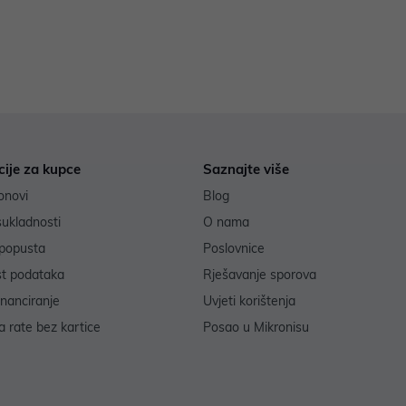
cije za kupce
Saznajte više
onovi
Blog
sukladnosti
O nama
popusta
Poslovnice
st podataka
Rješavanje sporova
inanciranje
Uvjeti korištenja
 rate bez kartice
Posao u Mikronisu