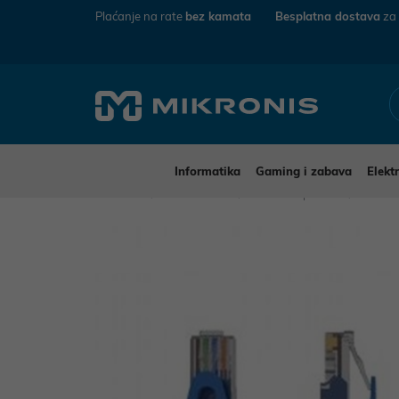
Plaćanje na rate
bez kamata
Besplatna dostava
za
Informatika
Gaming i zabava
Elekt
Mikronis
Informatika
Mrežna oprema
UTP k