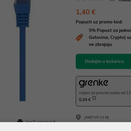
1,40 €
Popusti uz promo kod:
5%
Popust za jedno
Gotovina, Crypto) 
ne zbrajaju
Dodajte u košaricu
najam za pravne osobe od 12 
0,04 €
JAMSTVO 12 MJ.
Ispiši proizvod
SIGURNA KUPOVINA