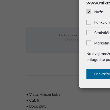
www.mikron
Nužni
Funkcion
Statističk
Podaci uz artikle su prezentirani 
štampanja te promjene u dostupn
Marketin
Na ovoj mrežno
prilagodite p
Opi
Prihvaća
• Vrsta: Mrežni kabel
• Cat: 6
• Boja: Žuta