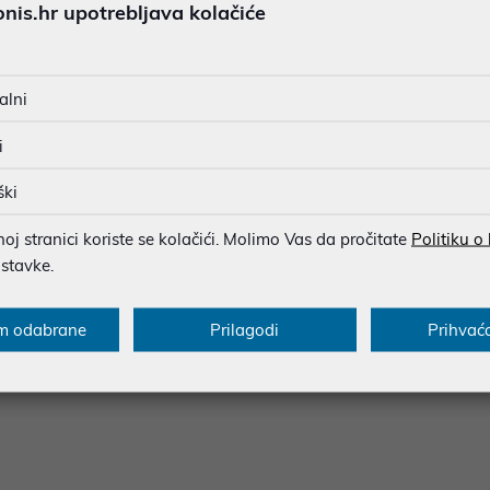
is.hr upotrebljava kolačiće
BESPLATNA DOSTAVA ZA NAR
MOGUĆNOST PLAĆANJA NA 
alni
i
u dobroj namjeri. Mikronis d.o.o. ne odgovara za eventualne pogreške nastale
osti i cijene. Slike artikala su ilustrativne prirode te ne moraju u potpuno
ški
eventualne nejasnoće možete nas kontaktirati na
web-prodaja@mikronis.h
j stranici koriste se kolačići. Molimo Vas da pročitate
Politiku o
ostavke.
s
Specifikacija
Raspoloživost
Recen
m odabrane
Prilagodi
Prihvać