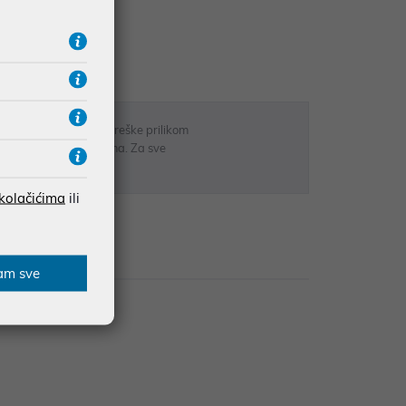
UDŽBE IZNAD 66,36€
RATE
 u opisu proizvoda, greške prilikom
sti odgovarati artiklima. Za sve
r
 kolačićima
ili
zije
am sve