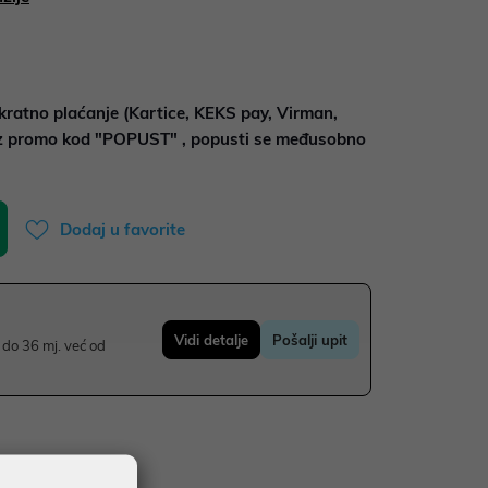
kratno plaćanje (Kartice, KEKS pay, Virman,
uz promo kod "POPUST" , popusti se međusobno
Dodaj u favorite
Vidi detalje
Pošalji upit
do 36 mj. već od