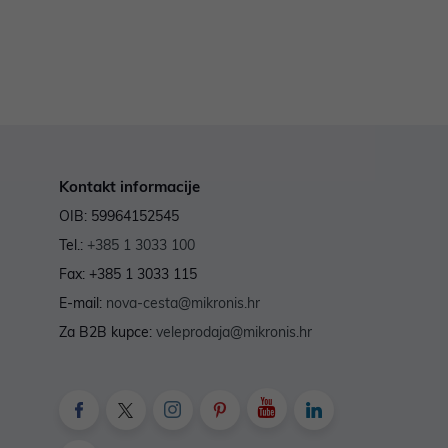
Kontakt informacije
OIB: 59964152545
Tel.:
+385 1 3033 100
Fax: +385 1 3033 115
E-mail:
nova-cesta@mikronis.hr
Za B2B kupce:
veleprodaja@mikronis.hr