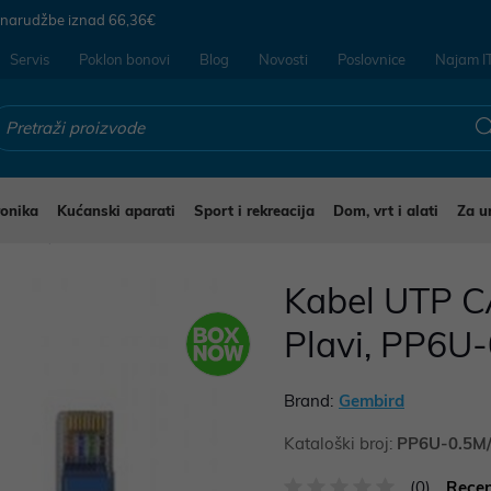
 narudžbe iznad
66,36€
Servis
Poklon bonovi
Blog
Novosti
Poslovnice
Najam I
ronika
Kućanski aparati
Sport i rekreacija
Dom, vrt i alati
Za u
ablovi
Kabel UTP C
Plavi, PP6U
Brand:
Gembird
Kataloški broj:
PP6U-0.5M
(0)
Recen