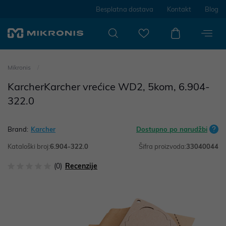
Besplatna dostava
Kontakt
Blog
Mikronis
KarcherKarcher vrećice WD2, 5kom, 6.904-
322.0
Brand:
Karcher
Dostupno po narudžbi
Kataloški broj:
6.904-322.0
Šifra proizvoda:
33040044
(0)
Recenzije