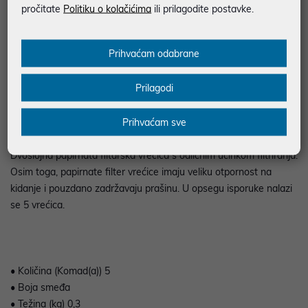
pročitate
Politiku o kolačićima
ili prilagodite postavke.
Podaci uz artikle su prezentirani u dobroj namjeri. Mikronis d.o.o. ne
odgovara za eventualne pogreške nastale u opisu proizvoda, greške
prilikom štampanja te promjene u dostupnosti i cijene. Slike artikala su
ilustrativne prirode te ne moraju u potpunosti odgovarati artiklima. Za sve
Prihvaćam odabrane
eventualne nejasnoće možete nas kontaktirati na
web-prodaja@mikronis.hr
Prilagodi
Opis
Prihvaćam sve
Dvoslojna papirnata filtarska vrećica s odličnim učinkom filtriranja.
Osim toga, papirnate filter vrećice imaju veliku otpornost na
kidanje i pouzdano zadržavaju prašinu. U opsegu isporuke nalazi
se 5 vrećica.
• Količina (Komad(a)) 5
• Boja smeđa
• Težina (kg) 0,3