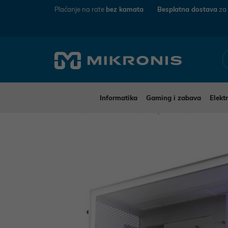
Plaćanje na rate
bez kamata
Besplatna dostava
za
Informatika
Gaming i zabava
Elekt
Mikronis
Informatika
Komponente
Kućišta z