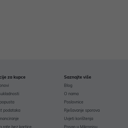
cije za kupce
Saznajte više
onovi
Blog
sukladnosti
O nama
popusta
Poslovnice
st podataka
Rješavanje sporova
inanciranje
Uvjeti korištenja
 rate bez kartice
Posao u Mikronisu