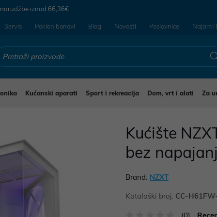
 narudžbe iznad
66,36€
Servis
Poklon bonovi
Blog
Novosti
Poslovnice
Najam I
ronika
Kućanski aparati
Sport i rekreacija
Dom, vrt i alati
Za u
a stolna računala
Kućište NZXT
bez napajan
Brand:
NZXT
Kataloški broj:
CC-H61FW
(0)
Recen