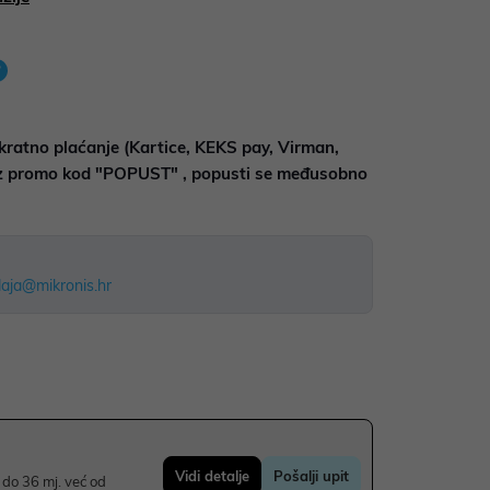
kratno plaćanje (Kartice, KEKS pay, Virman,
uz promo kod "POPUST" , popusti se međusobno
aja@mikronis.hr
Vidi detalje
Pošalji upit
do 36 mj. već od