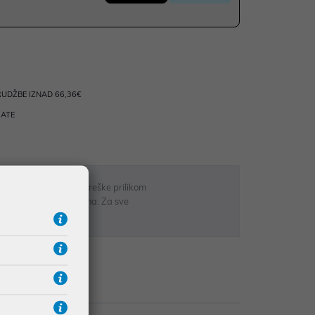
UDŽBE IZNAD 66,36€
RATE
 u opisu proizvoda, greške prilikom
sti odgovarati artiklima. Za sve
r
zije