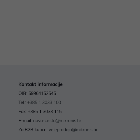
Kontakt informacije
OIB: 59964152545
Tel.:
+385 1 3033 100
Fax: +385 1 3033 115
E-mail:
nova-cesta@mikronis.hr
Za B2B kupce:
veleprodaja@mikronis.hr