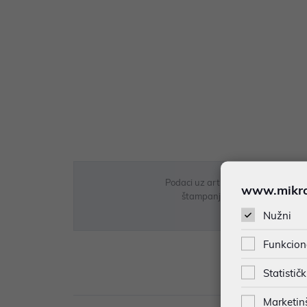
Podaci uz artikle su prezentirani 
www.mikron
štampanja te promjene u dostupn
Nužni
Funkcion
Statističk
Opi
Marketin