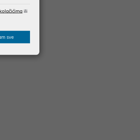
 kolačićima
ili
am sve