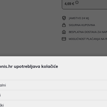
4,69 €
JAMSTVO 24 MJ.
SIGURNA KUPOVINA
BESPLATNA DOSTAVA ZA NAR
MOGUĆNOST PLAĆANJA NA 
u dobroj namjeri. Mikronis d.o.o. ne odgovara za eventualne pogreške nastale
is.hr upotrebljava kolačiće
osti i cijene. Slike artikala su ilustrativne prirode te ne moraju u potpuno
eventualne nejasnoće možete nas kontaktirati na
web-prodaja@mikronis.h
alni
i
s
Specifikacija
Raspoloživost
Recen
ški