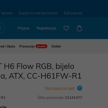
T opreme
Kupnja na rate bez kartice
B2B ponuda
Prijava
Registracija
red i školu
Promocije
Outlet
promo
 H6 Flow RGB, bijelo
ja, ATX, CC-H61FW-R1
Dostupno na upit
-R1
Šifra proizvoda:
31141477
zije