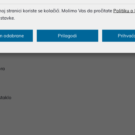
j stranici koriste se kolačići. Molimo Vas da pročitate
Politiku o
ostavke.
m odabrane
Prilagodi
Prihvać
ora
staklo