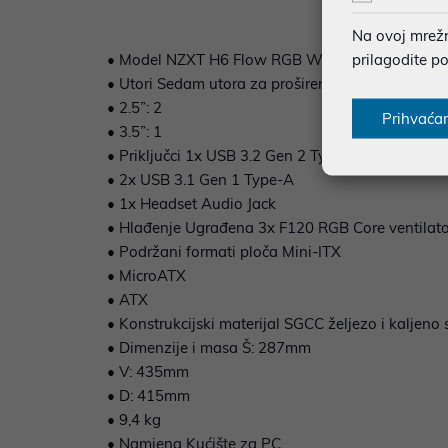
Na ovoj mrežno
prilagodite p
• Model NZXT H6 Flow RGB White
• Utori Sedam utora za proširenje
• 2.5”: 2
Prihvaća
• 3.5”: 1
• Priključci 1x USB 3.2 Gen 2 Type-C
• 2x USB 3.1 Gen 1 Type-A
• 1x Headset Audio Jack
• Hlađenje Ugrađena 3x F120 RGB Core ventilat
• Podržani formati ploča Mini-ITX
• MicroATX
• ATX
• Konstrukcijski materijal SGCC željezo i kaljeno 
• Dimenzije i masa Š: 287mm
• V: 435mm
• D: 415mm
• 9,4 kg
• Namjena Kućište za PC