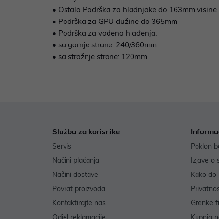
• Ostalo Podrška za hladnjake do 163mm visine
• Podrška za GPU dužine do 365mm
• Podrška za vodena hlađenja:
• sa gornje strane: 240/360mm
• sa stražnje strane: 120mm
Služba za korisnike
Informa
Servis
Poklon b
Načini plaćanja
Izjave o 
Načini dostave
Kako do 
Povrat proizvoda
Privatno
Kontaktirajte nas
Grenke f
Odjel reklamacije
Kupnja na