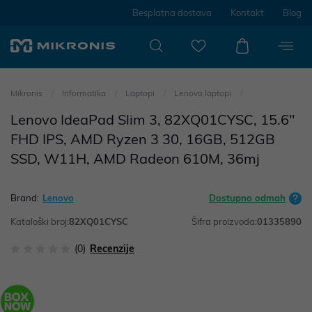
Besplatna dostava
Kontakt
Blog
Mikronis
Informatika
Laptopi
Lenovo laptopi
Lenovo IdeaPad Slim 3, 82XQ01CYSC, 15.6"
FHD IPS, AMD Ryzen 3 30, 16GB, 512GB
SSD, W11H, AMD Radeon 610M, 36mj
Brand:
Lenovo
Dostupno odmah
Kataloški broj:
82XQ01CYSC
Šifra proizvoda:
01335890
(0)
Recenzije