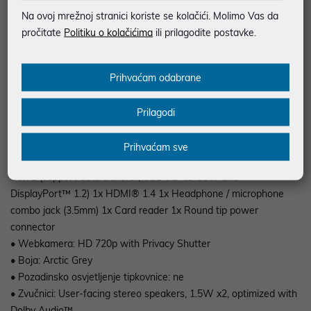
• Pohrana: 512GB SSD M.2 2242 PCIe® 4.0x4 NVMe®
Na ovoj mrežnoj stranici koriste se kolačići. Molimo Vas da
• Dimenzije: 359.3 x 235 x 17.9 mm (14.15 x 9.25 x 0.70 inches)
pročitate
Politiku o kolačićima
ili prilagodite postavke.
• Masa uređaja: Starting at 1.62 kg (3.57 lbs)
• Baterija: 47Wh
• Operativni sistem: Windows® 11 Home, Croatian / Slovenian /
Prihvaćam odabrane
English
• Mreža: No Onboard Ethernet
Prilagodi
• Bežična mreža: Wi-Fi® 6, 802.11ax 2x2 + BT5.2
• Audio ulazi/izlazi: da
Prihvaćam sve
• Portovi: 2x USB 3.2 Gen 1 2x USB 3.2 Gen 1 1x USB-C® 3.2
Gen 1 (support data transfer, USB PD 45-65W and
DisplayPort™ 1.2) 1x HDMI® 1.4 1x Headphone / microphone
combo jack (3.5mm) 1x Card reader 1x Round tip power
connector
• Webkamera: HD 720p with Privacy Shutter
• Boja: Arctic Grey
• Pozadinsko osvjetljenje tipkovnice: ne
• Zvučnici: User-facing stereo speakers, 1.5W x2, optimized with
Dolby Audio™