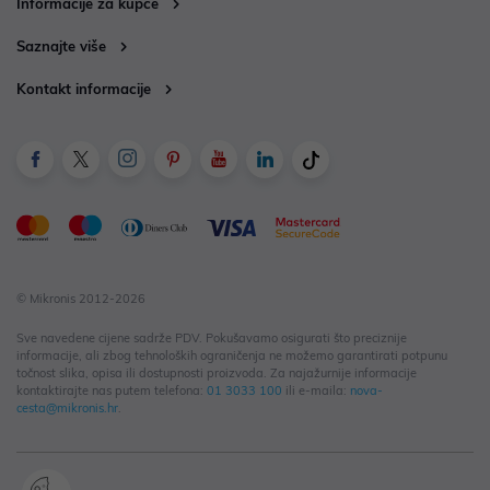
Informacije za kupce
Saznajte više
Kontakt informacije
© Mikronis 2012-2026
Sve navedene cijene sadrže PDV. Pokušavamo osigurati što preciznije
informacije, ali zbog tehnoloških ograničenja ne možemo garantirati potpunu
točnost slika, opisa ili dostupnosti proizvoda. Za najažurnije informacije
kontaktirajte nas putem telefona:
01 3033 100
ili e-maila:
nova-
cesta@mikronis.hr
.