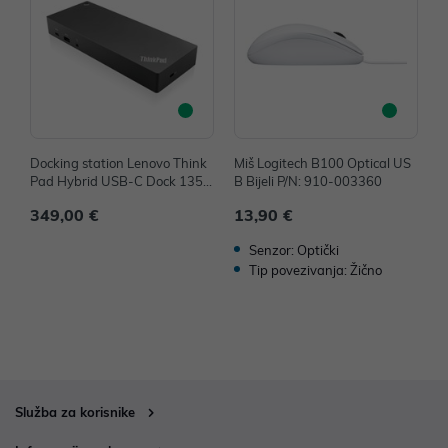
Docking station Lenovo Think
Miš Logitech B100 Optical US
M
Pad Hybrid USB-C Dock 135
B Bijeli P/N: 910-003360
4
W P/N: 40AF0135EU
349,00 €
13,90 €
1
Senzor: Optički
Tip povezivanja: Žično
Služba za korisnike