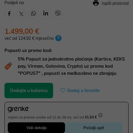
Podijeli na
Ispiši proizvod
1.499,00 €
već od 124,92 € mjesečno
Popusti uz promo kod:
5%
Popust za jednokratno plaćanje (Kartice, KEKS
pay, Virman, Gotovina, Crypto) uz promo kod
"POPUST" , popusti se međusobno ne zbrajaju
Dodajte u košaricu
Dodaj u favorite
najam za pravne osobe od 12 do 36 mj. već od
41,64 €
Vidi detalje
Pošalji upit