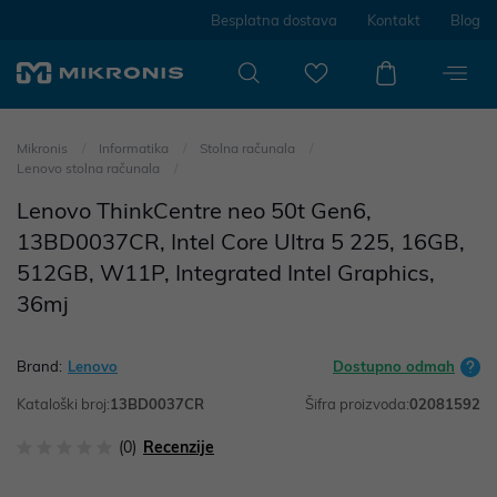
Besplatna dostava
Kontakt
Blog
Mikronis
Informatika
Stolna računala
Lenovo stolna računala
Lenovo ThinkCentre neo 50t Gen6,
13BD0037CR, Intel Core Ultra 5 225, 16GB,
512GB, W11P, Integrated Intel Graphics,
36mj
Brand:
Lenovo
Dostupno odmah
Kataloški broj:
13BD0037CR
Šifra proizvoda:
02081592
(0)
Recenzije