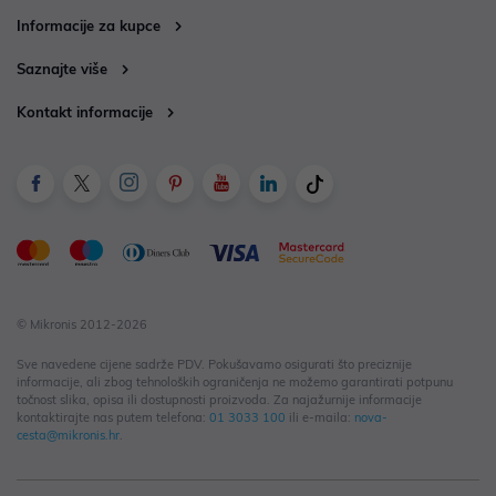
Informacije za kupce
Saznajte više
Kontakt informacije
© Mikronis 2012-2026
Sve navedene cijene sadrže PDV. Pokušavamo osigurati što preciznije
informacije, ali zbog tehnoloških ograničenja ne možemo garantirati potpunu
točnost slika, opisa ili dostupnosti proizvoda. Za najažurnije informacije
kontaktirajte nas putem telefona:
01 3033 100
ili e-maila:
nova-
cesta@mikronis.hr
.