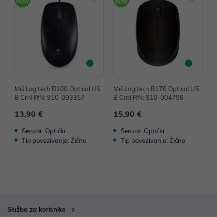
Miš Logitech B100 Optical US
Miš Logitech B170 Optical US
M
B Crni P/N: 910-003357
B Crni P/N: 910-004798
B
13,90 €
15,90 €
1
Senzor: Optički
Senzor: Optički
Tip povezivanja: Žično
Tip povezivanja: Žično
Služba za korisnike