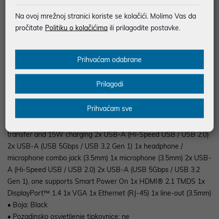
Turbo up to 4.9GHz, 20MB Intel Smart Cache
Na ovoj mrežnoj stranici koriste se kolačići. Molimo Vas da
• Grafički sustav: Integrated Intel® Graphics
pročitate
Politiku o kolačićima
ili prilagodite postavke.
• Radna memorija: 1x 16GB UDIMM DDR5-5600
• Pohrana: 512GB SSD M.2 2280 PCIe® 4.0x4 NVMe® Opal 2.0
• Dimenzije: 145 x 292.2 x 365 mm (5.71x 11.50 x 14.37 inches)
Prihvaćam odabrane
• Masa uređaja: Around 5.8 kg (12.79 lbs)
• Operativni sustav: Windows 11 Pro
Prilagodi
• Mreža: RTL8111K, 1x RJ-45
• Bežična mreža: None
Prihvaćam sve
• Audio ulazi/izlazi: da
• Portovi: 1x USB-C® (USB 5Gbps / USB 3.2 Gen 1), with data
transfer and 15W charging 2x USB-A (Hi-Speed USB / USB 2.0)
2x USB-A (USB 5Gbps / USB 3.2 Gen 1) 1x headphone /
microphone combo jack (3.5mm) 1x microphone (3.5mm) 2x USB-
A (Hi-Speed USB / USB 2.0) 2x USB-A (USB 5Gbps / USB 3.2
Gen 1), one supports Smart Power On 1x HDMI® 2.1 TMDS 1x
DisplayPort™ 1.4 1x VGA 1x Ethernet (RJ-45) 1x line-out (3.5mm)
• Boja: Black
• Pozadinsko osvjetljenje tipkovnice: ne