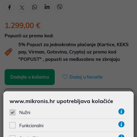
1.299,00 €
Popusti uz promo kod:
5%
Popust za jednokratno plaćanje (Kartice, KEKS
pay, Virman, Gotovina, Crypto) uz promo kod
"POPUST" , popusti se međusobno ne zbrajaju
Dodajte u košaricu
Dodaj u favorite
www.mikronis.hr upotrebljava kolačiće
najam za pravne osobe od 12 do 36 mj. već od
36,08 €
Nužni
Vidi detalje
Pošalji upit
Funkcionalni
JAMSTVO 60 MJ.