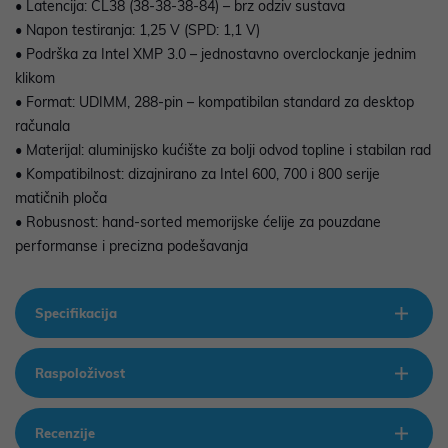
• Latencija: CL38 (38-38-38-84) – brz odziv sustava
• Napon testiranja: 1,25 V (SPD: 1,1 V)
• Podrška za Intel XMP 3.0 – jednostavno overclockanje jednim
klikom
• Format: UDIMM, 288-pin – kompatibilan standard za desktop
računala
• Materijal: aluminijsko kućište za bolji odvod topline i stabilan rad
• Kompatibilnost: dizajnirano za Intel 600, 700 i 800 serije
matičnih ploča
• Robusnost: hand-sorted memorijske ćelije za pouzdane
performanse i precizna podešavanja
Specifikacija
Raspoloživost
Recenzije