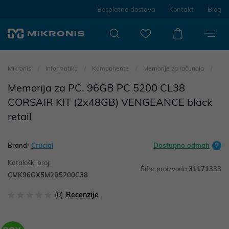
Besplatna dostava
Kontakt
Blog
Mikronis
Informatika
Komponente
Memorije za računala
Memorija za PC, 96GB PC 5200 CL38
CORSAIR KIT (2x48GB) VENGEANCE black
retail
Brand:
Crucial
Dostupno odmah
Kataloški broj:
Šifra proizvoda:
31171333
CMK96GX5M2B5200C38
(0)
Recenzije