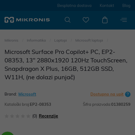
Besplatna dostava
Kontakt
Blog
Mikronis
Informatika
Laptopi
Microsoft laptopi
Microsoft Surface Pro Copilot+ PC, EP2-
08353, 13" 2880x1920 120Hz TouchScreen,
Snapdragon X Plus, 16GB, 512GB SSD,
W11H, (ne dolazi punjač)
Brand:
Microsoft
Dostupno na upit
Kataloški broj:
EP2-08353
Šifra proizvoda:
01380259
(0)
Recenzije