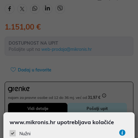
1.151,00 €
DOSTUPNOST NA UPIT
Pošaljite upit na
web-prodaja@mikronis.hr
Dodaj u favorite
najam za pravne osobe od 12 do 36 mj. već od
31,97 €
Vidi detalje
Pošalji upit
www.mikronis.hr upotrebljava kolačiće
JAMSTVO 24 MJ.
Nužni
SIGURNA KUPOVINA