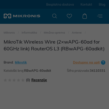
Besplatna dostava
Kontakt
Blog
Mikronis
Informatika
Mrežna oprema
Antene
MikroTik Wireless Wire (2×wAPG-60ad for
60GHz link) RouterOS L3 (RBwAPG-60adkit)
Brand:
Mikrotik
Dostupno na upit
Kataloški broj:
RBwAPG-60adkit
Šifra proizvoda:
34110331
(0)
Recenzije