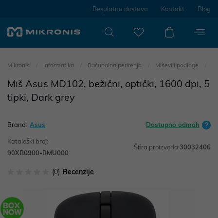
Besplatna dostava
Kontakt
Blog
Mikronis
Informatika
Računalna periferija
Miševi i podloge
Miš Asus MD102, bežični, optički, 1600 dpi, 5
tipki, Dark grey
Brand:
Asus
Dostupno odmah
Kataloški broj:
Šifra proizvoda:
30032406
90XB0900-BMU000
(0)
Recenzije