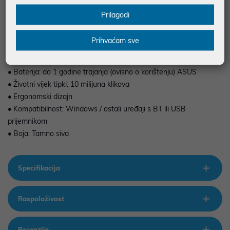
• Povezivost: 2.4GHz RF + Bluetooth
Prilagodi
• Tip senzora: Optički
• DPI postavke: 800 / 1000 / 1600
Prihvaćam sve
• Materijal stopica: 100% PTFE za glatko klizanje
• Dvostruki način rada (RF + BT)
• Baterija: do 1 godine trajanja (ovisno o korištenju) ASUS
• Životni vijek tipki: 10 milijuna klikova
• Ergonomski dizajn
• Kompatibilnost: Windows / ostali uređaji s BT ili USB
prijemnikom
• Boja: Tamno siva
Specifikacija
Raspoloživost
Recenzije