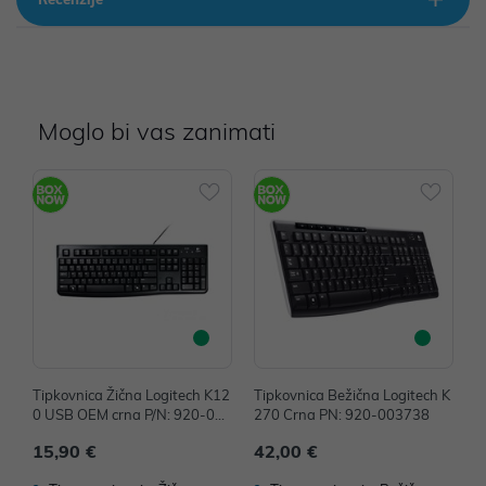
Moglo bi vas zanimati
Tipkovnica Žična Logitech K12
Tipkovnica Bežična Logitech K
T
0 USB OEM crna P/N: 920-002
270 Crna PN: 920-003738
o
642
o
15,90 €
42,00 €
9