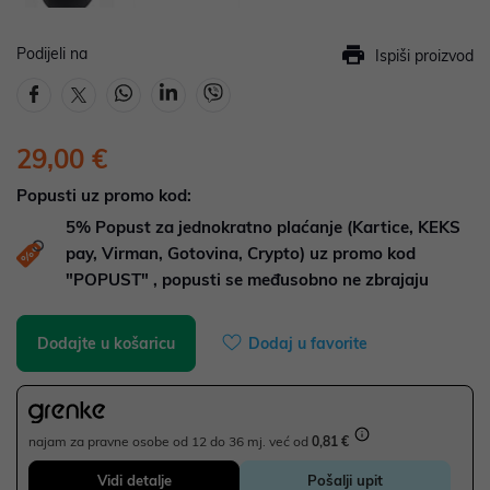
Podijeli na
Ispiši proizvod
29,00 €
Popusti uz promo kod:
5%
Popust za jednokratno plaćanje (Kartice, KEKS
pay, Virman, Gotovina, Crypto) uz promo kod
"POPUST" , popusti se međusobno ne zbrajaju
Dodajte u košaricu
Dodaj u favorite
najam za pravne osobe od 12 do 36 mj. već od
0,81 €
Vidi detalje
Pošalji upit