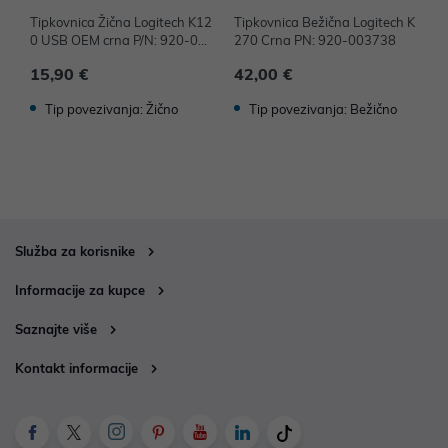
Tipkovnica Žična Logitech K12
Tipkovnica Bežična Logitech K
T
0 USB OEM crna P/N: 920-002
270 Crna PN: 920-003738
o
642
o
15,90 €
42,00 €
9
Tip povezivanja: Žično
Tip povezivanja: Bežično
Služba za korisnike
Informacije za kupce
Saznajte više
Kontakt informacije