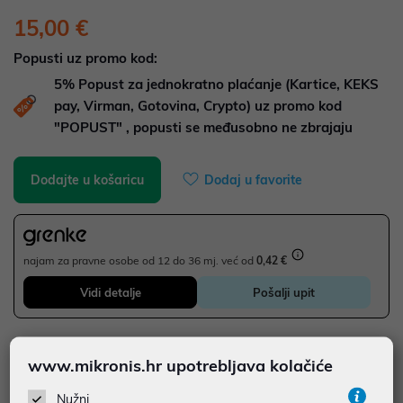
15,00 €
Popusti uz promo kod:
5%
Popust za jednokratno plaćanje (Kartice, KEKS
pay, Virman, Gotovina, Crypto) uz promo kod
"POPUST" , popusti se međusobno ne zbrajaju
Dodajte u košaricu
Dodaj u favorite
najam za pravne osobe od 12 do 36 mj. već od
0,42 €
Vidi detalje
Pošalji upit
JAMSTVO 24 MJ.
www.mikronis.hr upotrebljava kolačiće
SIGURNA KUPOVINA
Nužni