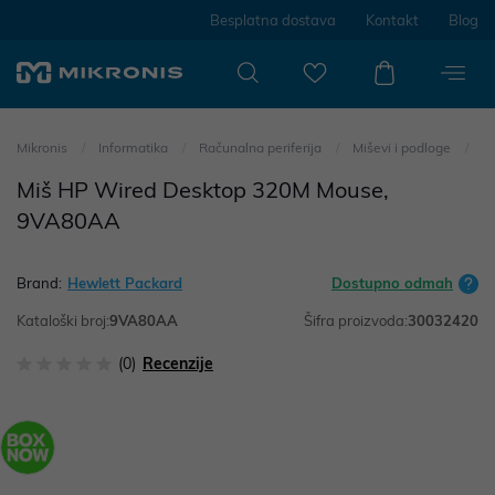
Besplatna dostava
Kontakt
Blog
Mikronis
Informatika
Računalna periferija
Miševi i podloge
Miš HP Wired Desktop 320M Mouse,
9VA80AA
Brand:
Hewlett Packard
Dostupno odmah
Kataloški broj:
9VA80AA
Šifra proizvoda:
30032420
(0)
Recenzije