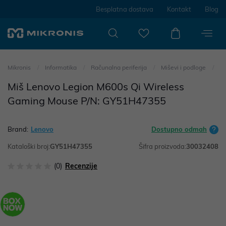
Besplatna dostava
Kontakt
Blog
Mikronis
Informatika
Računalna periferija
Miševi i podloge
Miš Lenovo Legion M600s Qi Wireless
Gaming Mouse P/N: GY51H47355
Brand:
Lenovo
Dostupno odmah
Kataloški broj:
GY51H47355
Šifra proizvoda:
30032408
(0)
Recenzije