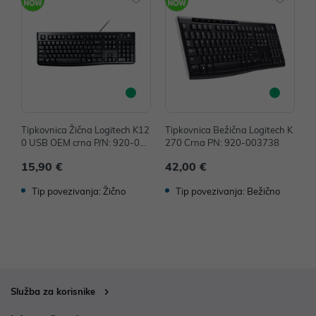
Tipkovnica Žična Logitech K12
Tipkovnica Bežična Logitech K
T
0 USB OEM crna P/N: 920-002
270 Crna PN: 920-003738
o
642
o
15,90 €
42,00 €
9
Tip povezivanja: Žično
Tip povezivanja: Bežično
Služba za korisnike