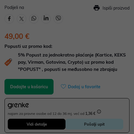
Podijeli na
Ispiši proizvod
49,00 €
Popusti uz promo kod:
5%
Popust za jednokratno plaćanje (Kartice, KEKS
pay, Virman, Gotovina, Crypto) uz promo kod
"POPUST" , popusti se međusobno ne zbrajaju
Dodajte u košaricu
Dodaj u favorite
najam za pravne osobe od 12 do 36 mj. već od
1,36 €
Vidi detalje
Pošalji upit