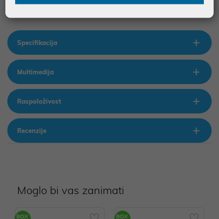
Specifikacija
Multimedija
Raspoloživost
Recenzije
Moglo bi vas zanimati