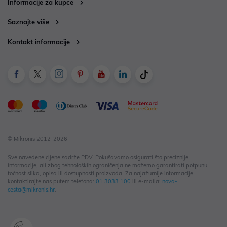
Informacije za kupce
Saznajte više
Kontakt informacije
© Mikronis 2012-2026
Sve navedene cijene sadrže PDV. Pokušavamo osigurati što preciznije
informacije, ali zbog tehnoloških ograničenja ne možemo garantirati potpunu
točnost slika, opisa ili dostupnosti proizvoda. Za najažurnije informacije
kontaktirajte nas putem telefona:
01 3033 100
ili e-maila:
nova-
cesta@mikronis.hr
.