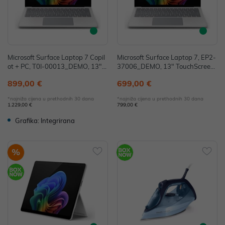
Microsoft Surface Laptop 7 Copil
Microsoft Surface Laptop 7, EP2-
ot + PC, T0I-00013_DEMO, 13",
37006_DEMO, 13" TouchScreen,
Snapdragon X Plus, 16GB, 256G
Snapdragon X Plus, 16GB, 256G
899,00 €
699,00 €
B, W11H, Adreno - IZLOŽBENI M
B SSD, W11H, Sivi (bez punjača)
ODEL
- IZLOŽBENI MODEL
*najniža cijena u prethodnih 30 dana
*najniža cijena u prethodnih 30 dana
1.229,00 €
799,00 €
Grafika: Integrirana
%