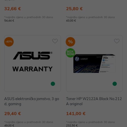
32,66 €
25,80 €
*najniža cijena u prethodnih 30 dana
*najniža cijena u prethodnih 30 dana
54,44 €
43,00 €
%
-40%
ASUS elektroničko jamstvo, 3 go
Toner HP W2122A Black No.212
d, gaming
A original
29,40 €
141,00 €
*najniža cijena u prethodnih 30 dana
*najniža cijena u prethodnih 30 dana
49,00 €
232,50 €