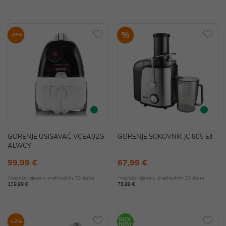
%
-28%
GORENJE USISAVAČ VCEA02G
GORENJE SOKOVNIK JC 805 EII
ALWCY
99,99 €
67,99 €
*najniža cijena u prethodnih 30 dana
*najniža cijena u prethodnih 30 dana
139,99 €
78,99 €
-12%