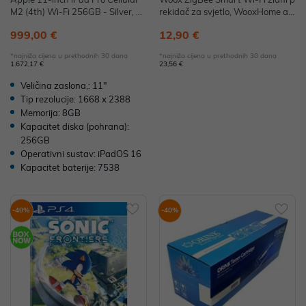
M2 (4th) Wi-Fi 256GB - Silver, m
rekidač za svjetlo, WooxHome ap
nyf3hc/a
p, Alexa & Google Assistant
999,00 €
12,90 €
*najniža cijena u prethodnih 30 dana
*najniža cijena u prethodnih 30 dana
1.672,17 €
23,56 €
Veličina zaslona,: 11"
Tip rezolucije: 1668 x 2388
Memorija: 8GB
Kapacitet diska (pohrana):
256GB
Operativni sustav: iPadOS 16
Kapacitet baterije: 7538
-40%
-40%