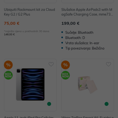
Ubiquiti Rackmount kit za Cloud
Slušalice Apple AirPods3 with M
Key G2 / G2 Plus
agSafe Charging Case, mme73z
m/a
75,00 €
199,00 €
*najniža cijena u prethodnih 30 dana
Sučelje: Bluetooth
146,00 €
Bluetooth: D
Vrsta slušalica: In-ear
Tip povezivanja: Bežično
%
%
Apple 11-inch iPad Pro Cellular
Woox ZigBee Smart Wi-Fi zidni p