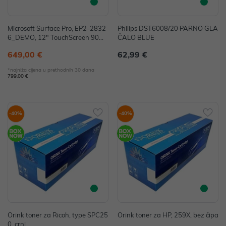
Microsoft Surface Pro, EP2-2832
Philips DST6008/20 PARNO GLA
6_DEMO, 12" TouchScreen 90H
ČALO BLUE
z, Snapdragon X Plus, 16GB, 256
649,00 €
62,99 €
GB SSD, W11H, Sivi (bez punjač
a) - IZLOŽBENI MODEL
*najniža cijena u prethodnih 30 dana
799,00 €
-40%
-40%
Orink toner za Ricoh, type SPC25
Orink toner za HP, 259X, bez čipa
0, crni