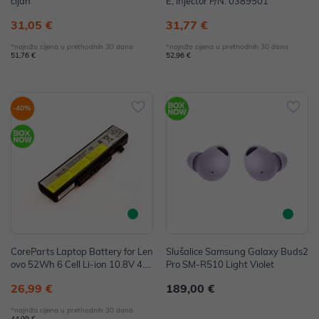
cijan
E, Injector P/N: 0389501
31,05 €
31,77 €
*najniža cijena u prethodnih 30 dana
*najniža cijena u prethodnih 30 dana
51,76 €
52,96 €
-40%
CoreParts Laptop Battery for Len
Slušalice Samsung Galaxy Buds2
ovo 52Wh 6 Cell Li-ion 10.8V 4.4
Pro SM-R510 Light Violet
Ah P/N: MBI3057
26,99 €
189,00 €
*najniža cijena u prethodnih 30 dana
44,99 €