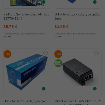
PS4 Igra Sonic Frontiers P/N: 505
Orink toner za Ricoh, type cp250,
5277048144
žuta
35,75 €
31,05 €
*najniža cijena u prethodnih 30 dana
*najniža cijena u prethodnih 30 dana
59,59 €
51,76 €
-40%
-40%
Orink toner za Ricoh, type cp250,
MicroConnect 15.4W, 802.3af, Po