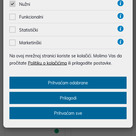
Nužni
Funkcionalni
Statistički
Cisco CBS350-8P-E-2G Manage
Kensington NanoSaver Keyed la
d 8-port GE, PoE+ 60W, Ext PS, 2
ptop lock, K64444WW
Marketinški
x1G Combo
316,11 €
45,00 €
Na ovoj mrežnoj stranici koriste se kolačići. Molimo Vas da
*najniža cijena u prethodnih 30 dana
*najniža cijena u prethodnih 30 dana
pročitate
Politiku o kolačićima
ili prilagodite postavke.
1.125,00 €
75,00 €
Prihvaćam odabrane
%
Prilagodi
Prihvaćam sve