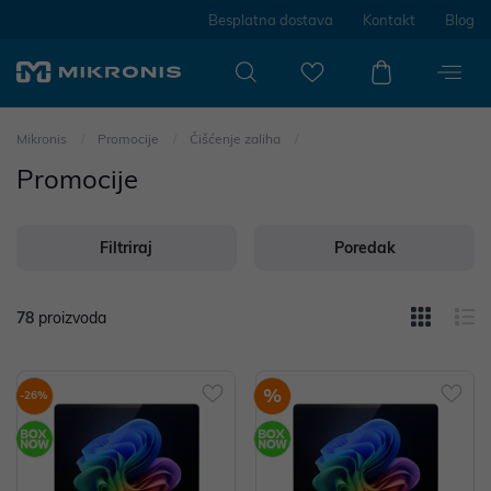
Besplatna dostava
Kontakt
Blog
Mikronis
Promocije
Čišćenje zaliha
Promocije
Filtriraj
Poredak
78
proizvoda
%
-26%