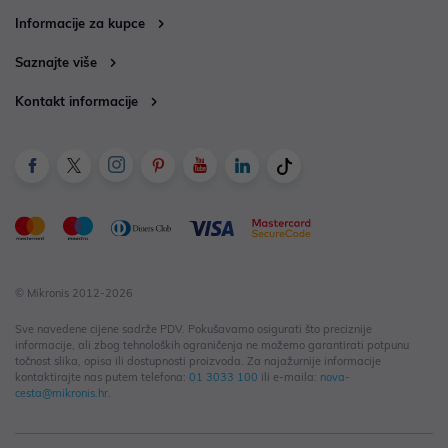
Informacije za kupce
Saznajte više
Kontakt informacije
© Mikronis 2012-2026
Sve navedene cijene sadrže PDV. Pokušavamo osigurati što preciznije
informacije, ali zbog tehnoloških ograničenja ne možemo garantirati potpunu
točnost slika, opisa ili dostupnosti proizvoda. Za najažurnije informacije
kontaktirajte nas putem telefona:
01 3033 100
ili e-maila:
nova-
cesta@mikronis.hr
.