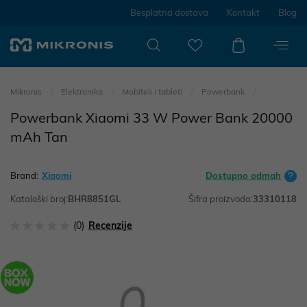
Besplatna dostava
Kontakt
Blog
Mikronis
Elektronika
Mobiteli i tableti
Powerbank
Powerbank Xiaomi 33 W Power Bank 20000
mAh Tan
Brand:
Xiaomi
Dostupno odmah
Kataloški broj:
BHR8851GL
Šifra proizvoda:
33310118
(0)
Recenzije