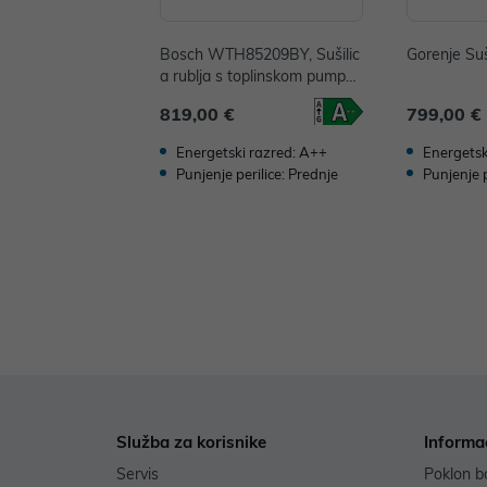
Bosch WTH85209BY, Sušilic
Gorenje Su
a rublja s toplinskom pumpo
m, 8 kg
819,00 €
799,00 €
Energetski razred: A++
Energetsk
Punjenje perilice: Prednje
Punjenje p
Služba za korisnike
Informa
Servis
Poklon b