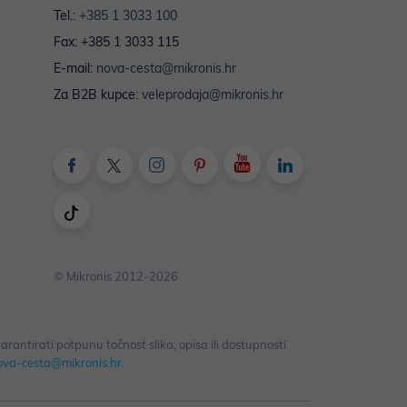
Tel.:
+385 1 3033 100
Fax: +385 1 3033 115
E-mail:
nova-cesta@mikronis.hr
Za B2B kupce:
veleprodaja@mikronis.hr
© Mikronis 2012-2026
antirati potpunu točnost slika, opisa ili dostupnosti
ova-cesta@mikronis.hr
.