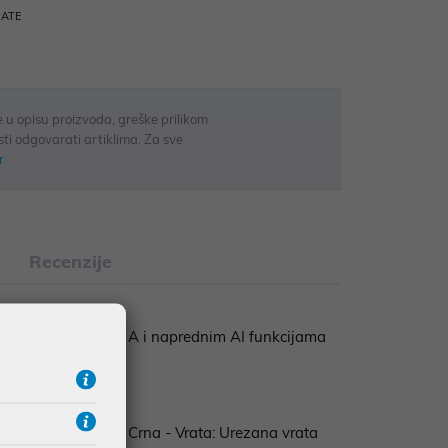
RATE
 u opisu proizvoda, greške prilikom
sti odgovarati artiklima. Za sve
r
Recenzije
getskim razredom A i naprednim AI funkcijama
g - Boja kućišta: Crna - Vrata: Urezana vrata