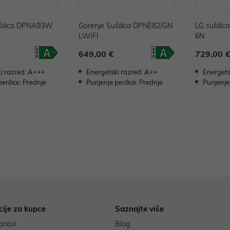
šilica DPNA93W
Gorenje Sušilica DPNE82/GN
LG sušili
LWIFI
6N
649,00 €
729,00 
Energetski razred: A++
Energets
i razred: A+++
Punjenje perilice: Prednje
Punjenje 
erilice: Prednje
cije za kupce
Saznajte više
onovi
Blog