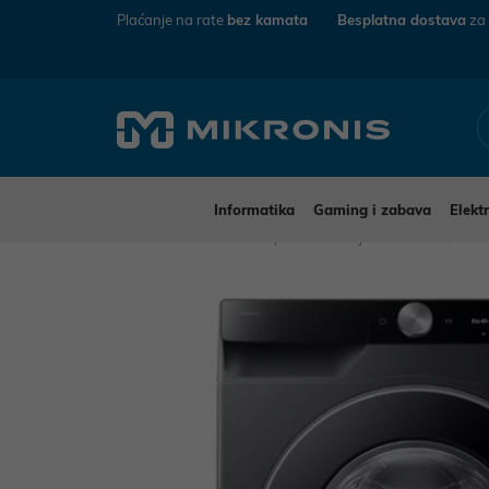
Plaćanje na rate
bez kamata
Besplatna dostava
za
Informatika
Gaming i zabava
Elekt
Mikronis
Kućanski aparati
Bijela tehnika
Per