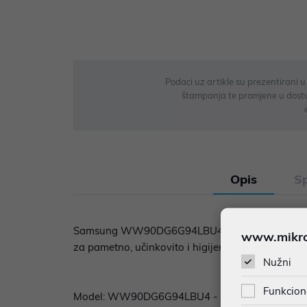
Podaci uz artikle su prezentirani 
štampanja te promjene u dostupn
Opis
Sp
Samsung WW90DG6G94LBU4 je perilica rublja s p
www.mikron
za pametno, učinkovito i higijensko pranje.
Nužni
Funkcion
Model: WW90DG6G94LBU4 - Serija: WW6100D - Vrsta