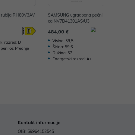
ca rublja RH80V3AV
SAMSUNG ugradbena pećni
ca NV7B41301AS/U3
€
484,00 €
Visina: 59,5
ki razred: D
Širina: 59,6
perilice: Prednje
Dužina: 57
Energetski razred: A+
Kontakt informacije
OIB: 59964152545