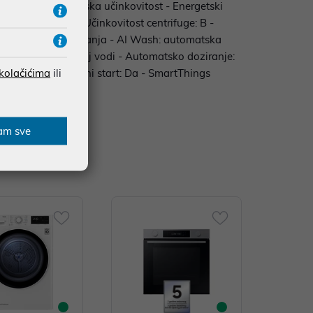
: 59 kg ? Energetska učinkovitost - Energetski
rograma: 3:48 h - Učinkovitost centrifuge: B -
i personalizacija pranja - AI Wash: automatska
tine čak i u hladnoj vodi - Automatsko doziranje:
 kolačićima
ili
ita: Da - Odgođeni start: Da - SmartThings
am sve