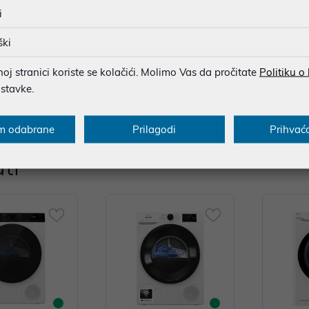
LED zaslon - Dimenzije (ŠxVxD): 600 × 850 × 480 mm - Neto težina
i
Wh - Potrošnja vode (po ciklusu): 50 litara - Trajanje Eco 40–60 p
: 72 dB Tehnologije i funkcije - AI Control: pametno upravljanje 
ški
ranja - AI EcoBubble™: mjehurići koji uklanjaju 24% više prljavš
j stranici koriste se kolačići. Molimo Vas da pročitate
Politiku o
ubble Soak: dodatno namakanje za tvrdokorne mrlje - Dječja zašt
ostavke.
rive: Ne
m odabrane
Prilagodi
Prihvać
ti