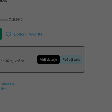
0 dana
719,99 €
Dodaj u favorite
Vidi detalje
Pošalji upit
do 36 mj. već od
naljepnica
 list