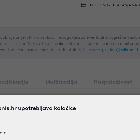
MOGUĆNOST PLAĆANJA NA 
u dobroj namjeri. Mikronis d.o.o. ne odgovara za eventualne pogreške nastale
osti i cijene. Slike artikala su ilustrativne prirode te ne moraju u potpuno
eventualne nejasnoće možete nas kontaktirati na
web-prodaja@mikronis.h
ecifikacija
Multimedija
Raspoloživost
rednjim punjenjem iz serije WW6100D, kapaciteta 9 kg, s ener
is.hr upotrebljava kolačiće
alni
: Perilica rublja s prednjim punjenjem - Kapacitet pranja: 9 k