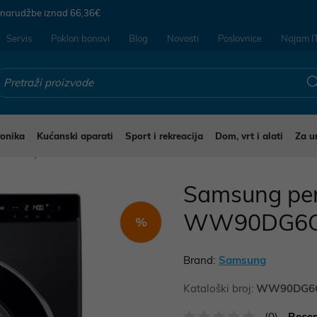
 narudžbe iznad
66,36€
Servis
Poklon bonovi
Blog
Novosti
Poslovnice
Najam I
ronika
Kućanski aparati
Sport i rekreacija
Dom, vrt i alati
Za u
ilice rublja
Samsung peri
WW90DG6G
%
Brand:
Samsung
Kataloški broj:
WW90DG6G
(0)
Recen