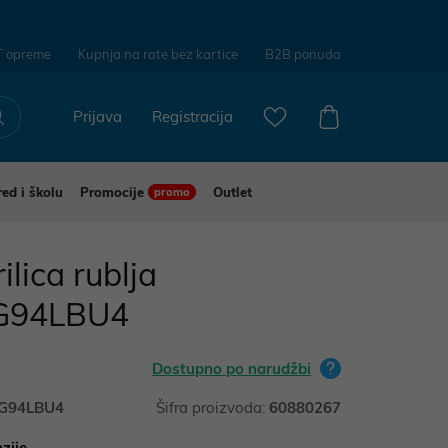
T opreme
Kupnja na rate bez kartice
B2B ponuda
Prijava
Registracija
red i školu
Promocije
Outlet
promo
lica rublja
94LBU4
Dostupno po narudžbi
94LBU4
Šifra proizvoda:
60880267
zije