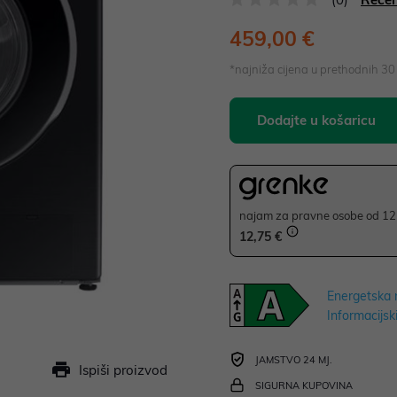
459,00 €
*najniža cijena u prethodnih 3
Dodajte u košaricu
najam za pravne osobe od 12 
12,75 €
Energetska 
Informacijski
JAMSTVO 24 MJ.
Ispiši proizvod
SIGURNA KUPOVINA