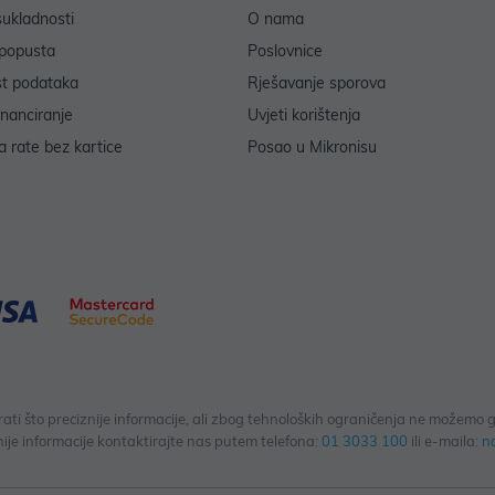
sukladnosti
O nama
popusta
Poslovnice
st podataka
Rješavanje sporova
inanciranje
Uvjeti korištenja
 rate bez kartice
Posao u Mikronisu
 što preciznije informacije, ali zbog tehnoloških ograničenja ne možemo gar
ije informacije kontaktirajte nas putem telefona:
01 3033 100
ili e-maila:
n