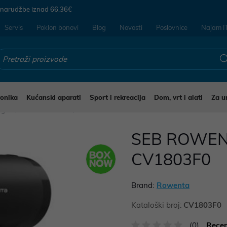
 narudžbe iznad
66,36€
Servis
Poklon bonovi
Blog
Novosti
Poslovnice
Najam I
ronika
Kućanski aparati
Sport i rekreacija
Dom, vrt i alati
Za u
jegu
Sušila za kosu
SEB ROWEN
CV1803F0
Brand:
Rowenta
Kataloški broj:
CV1803F0
(0)
Recen