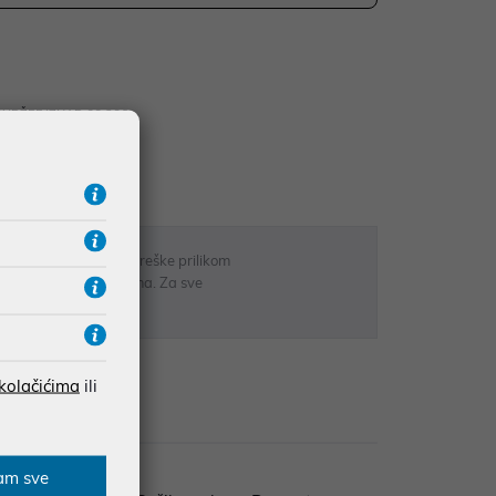
UDŽBE IZNAD 66,36€
RATE
 u opisu proizvoda, greške prilikom
sti odgovarati artiklima. Za sve
r
 kolačićima
ili
zije
am sve