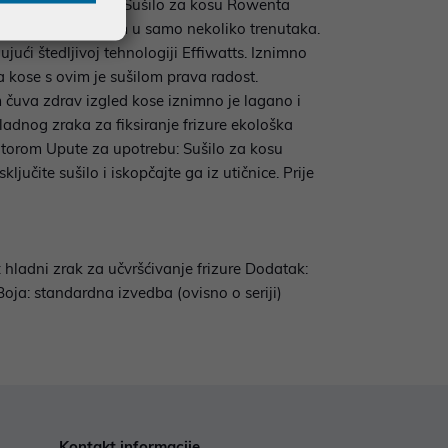
rijeme u kupaonici? Sušilo za kosu Rowenta
savršenom frizurom u samo nekoliko trenutaka.
jući štedljivoj tehnologiji Effiwatts. Iznimno
kose s ovim je sušilom prava radost.
 čuva zdrav izgled kose iznimno je lagano i
adnog zraka za fiksiranje frizure ekološka
ratorom Upute za upotrebu: Sušilo za kosu
jučite sušilo i iskopčajte ga iz utičnice. Prije
hladni zrak za učvršćivanje frizure Dodatak:
oja: standardna izvedba (ovisno o seriji)
Kontakt informacije