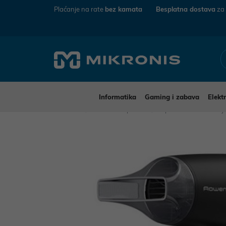
Plaćanje na rate
bez kamata
Besplatna dostava
za
Informatika
Gaming i zabava
Elekt
Mikronis
Kućanski aparati
Aparati za osobnu n