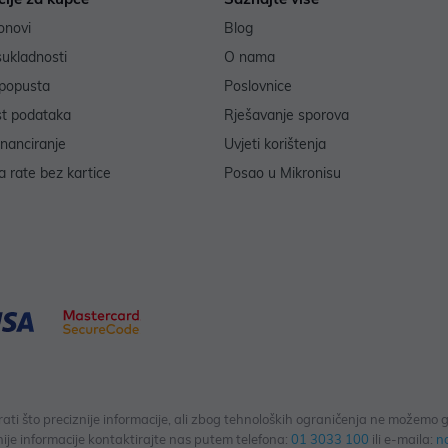
onovi
Blog
sukladnosti
O nama
popusta
Poslovnice
st podataka
Rješavanje sporova
inanciranje
Uvjeti korištenja
 rate bez kartice
Posao u Mikronisu
 što preciznije informacije, ali zbog tehnoloških ograničenja ne možemo gar
ije informacije kontaktirajte nas putem telefona:
01 3033 100
ili e-maila:
n