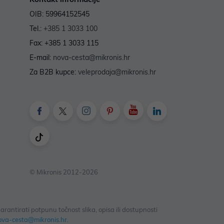
OIB: 59964152545
Tel.:
+385 1 3033 100
Fax: +385 1 3033 115
E-mail:
nova-cesta@mikronis.hr
Za B2B kupce:
veleprodaja@mikronis.hr
© Mikronis 2012-2026
antirati potpunu točnost slika, opisa ili dostupnosti
ova-cesta@mikronis.hr
.