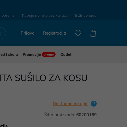
T opreme
Kupnja na rate bez kartice
B2B ponuda
Prijava
Registracija
red i školu
Promocije
Outlet
promo
TA SUŠILO ZA KOSU
Dostupno na upit
Šifra proizvoda:
60200169
zije