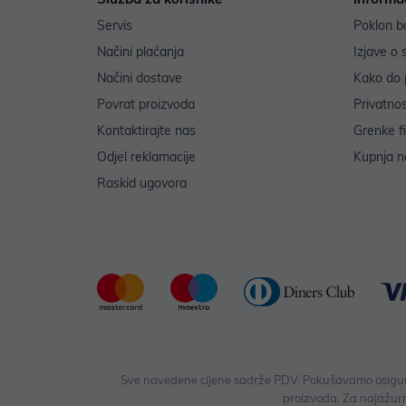
Servis
Poklon b
Načini plaćanja
Izjave o 
Načini dostave
Kako do 
Povrat proizvoda
Privatno
Kontaktirajte nas
Grenke f
Odjel reklamacije
Kupnja na
Raskid ugovora
Sve navedene cijene sadrže PDV. Pokušavamo osigurati
proizvoda. Za najažurn