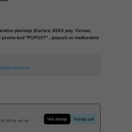
kratno plaćanje (Kartice, KEKS pay, Virman,
uz promo kod "POPUST" , popusti se međusobno
aja@mikronis.hr
Vidi detalje
Pošalji upit
do 36 mj. već od