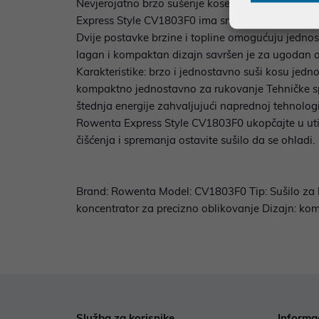
Nevjerojatno brzo sušenje kose Maštate o prekras
Express Style CV1803F0 ima snažan protok zraka 
Dvije postavke brzine i topline omogućuju jednosta
lagan i kompaktan dizajn savršen je za ugodan o
Karakteristike: brzo i jednostavno suši kosu jed
kompaktno jednostavno za rukovanje Tehničke spec
štednja energije zahvaljujući naprednoj tehnolog
Rowenta Express Style CV1803F0 ukopčajte u utičnicu
čišćenja i spremanja ostavite sušilo da se ohladi.
Brand: Rowenta Model: CV1803F0 Tip: Sušilo za k
koncentrator za precizno oblikovanje Dizajn: kom
Služba za korisnike
Informa