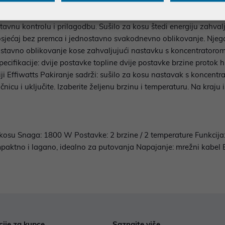
noj frizuri, ali nemate mnogo vremena ili vam se ne da trošiti v
za brzo sušenje, tako da možete zakoračiti u svakodnevicu sa 
vnu kontrolu i prilagodbu. Sušilo za kosu štedi energiju zahvalju
sjećaj bez premca i jednostavno svakodnevno oblikovanje. Njega 
nostavno oblikovanje kose zahvaljujući nastavku s koncentratorom
ifikacije: dvije postavke topline dvije postavke brzine protok hl
iji Effiwatts Pakiranje sadrži: sušilo za kosu nastavak s koncent
 i uključite. Izaberite željenu brzinu i temperaturu. Na kraju iskl
osu Snaga: 1800 W Postavke: 2 brzine / 2 temperature Funkcija: 
paktno i lagano, idealno za putovanja Napajanje: mrežni kabel B
cije za kupce
Saznajte više