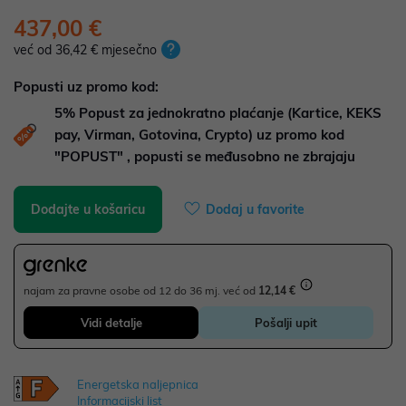
437,00 €
već od 36,42 € mjesečno
Popusti uz promo kod:
5%
Popust za jednokratno plaćanje (Kartice, KEKS
pay, Virman, Gotovina, Crypto) uz promo kod
"POPUST" , popusti se međusobno ne zbrajaju
Dodajte u košaricu
Dodaj u favorite
najam za pravne osobe od 12 do 36 mj. već od
12,14 €
Vidi detalje
Pošalji upit
Energetska naljepnica
Informacijski list