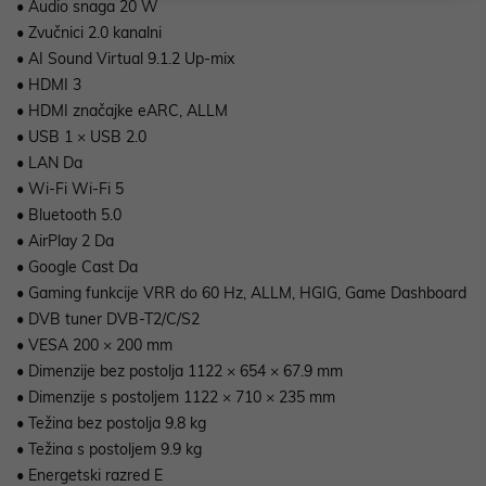
• Audio snaga 20 W
• Zvučnici 2.0 kanalni
• AI Sound Virtual 9.1.2 Up-mix
• HDMI 3
• HDMI značajke eARC, ALLM
• USB 1 × USB 2.0
• LAN Da
• Wi-Fi Wi-Fi 5
• Bluetooth 5.0
• AirPlay 2 Da
• Google Cast Da
• Gaming funkcije VRR do 60 Hz, ALLM, HGIG, Game Dashboard
• DVB tuner DVB-T2/C/S2
• VESA 200 × 200 mm
• Dimenzije bez postolja 1122 × 654 × 67.9 mm
• Dimenzije s postoljem 1122 × 710 × 235 mm
• Težina bez postolja 9.8 kg
• Težina s postoljem 9.9 kg
• Energetski razred E