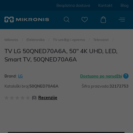
Besplatna dostava
Kontakt
Blog
Mikronis
Elektronika
TV uređaji i oprema
Televizori
TV LG 50QNED70A6A, 50" 4K UHD, LED,
Smart TV, 50QNED70A6A
Brand:
LG
Dostupno po narudžbi
Kataloški broj:
50QNED70A6A
Šifra proizvoda:
32172753
(0)
Recenzije