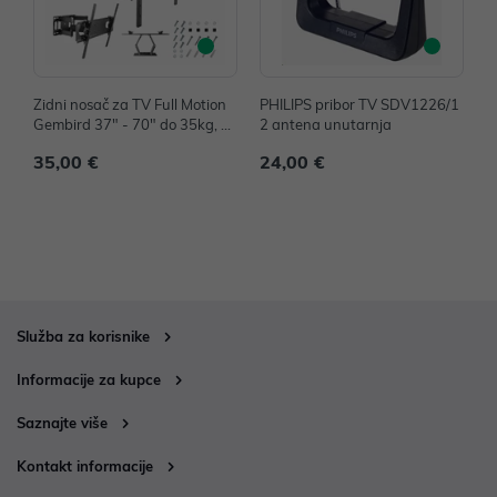
Zidni nosač za TV Full Motion
PHILIPS pribor TV SDV1226/1
P
Gembird 37" - 70" do 35kg, W
2 antena unutarnja
2
M-70ST-01
35,00 €
24,00 €
3
Služba za korisnike
Informacije za kupce
Saznajte više
Kontakt informacije