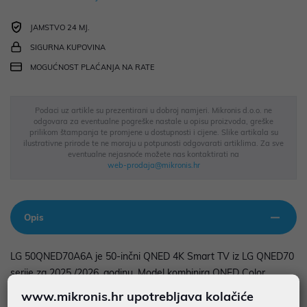
JAMSTVO 24 MJ.
SIGURNA KUPOVINA
MOGUĆNOST PLAĆANJA NA RATE
Podaci uz artikle su prezentirani u dobroj namjeri. Mikronis d.o.o. ne
odgovara za eventualne pogreške nastale u opisu proizvoda, greške
prilikom štampanja te promjene u dostupnosti i cijene. Slike artikala su
ilustrativne prirode te ne moraju u potpunosti odgovarati artiklima. Za sve
eventualne nejasnoće možete nas kontaktirati na
web-prodaja@mikronis.hr
Opis
LG 50QNED70A6A je 50-inčni QNED 4K Smart TV iz LG QNED70
serije za 2025./2026. godinu. Model kombinira QNED Color
tehnologiju, Direct LED osvjetljenje i ?7 AI Processor Gen8 za bolji
www.mikronis.hr upotrebljava kolačiće
prikaz boja i obradu slike od standardnih UHD modela.