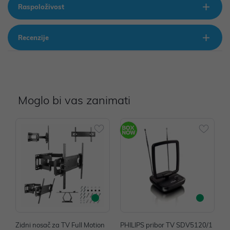
Raspoloživost
Recenzije
Moglo bi vas zanimati
Zidni nosač za TV Full Motion
PHILIPS pribor TV SDV5120/1
P