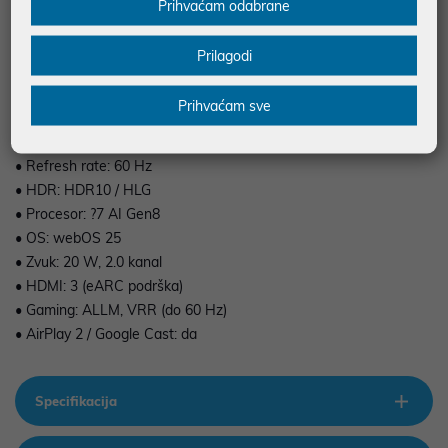
Prihvaćam odabrane
Prilagodi
• Dijagonala: 55" (139 cm)
Prihvaćam sve
• Rezolucija: 4K UHD (3840×2160)
• Panel: QNED (Direct LED)
• Refresh rate: 60 Hz
• HDR: HDR10 / HLG
• Procesor: ?7 AI Gen8
• OS: webOS 25
• Zvuk: 20 W, 2.0 kanal
• HDMI: 3 (eARC podrška)
• Gaming: ALLM, VRR (do 60 Hz)
• AirPlay 2 / Google Cast: da
Specifikacija