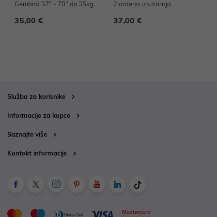
Gembird 37" - 70" do 35kg, W
2 antena unutarnja
2
M-70ST-01
35,00 €
37,00 €
5
Služba za korisnike
Informacije za kupce
Saznajte više
Kontakt informacije