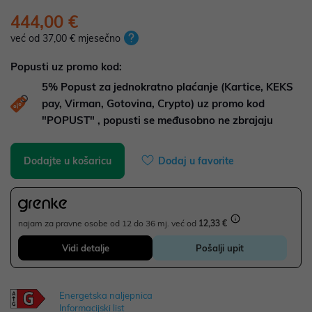
444,00 €
već od 37,00 € mjesečno
Popusti uz promo kod:
5%
Popust za jednokratno plaćanje (Kartice, KEKS
pay, Virman, Gotovina, Crypto) uz promo kod
"POPUST" , popusti se međusobno ne zbrajaju
Dodajte u košaricu
Dodaj u favorite
najam za pravne osobe od 12 do 36 mj. već od
12,33 €
Vidi detalje
Pošalji upit
Energetska naljepnica
Informacijski list