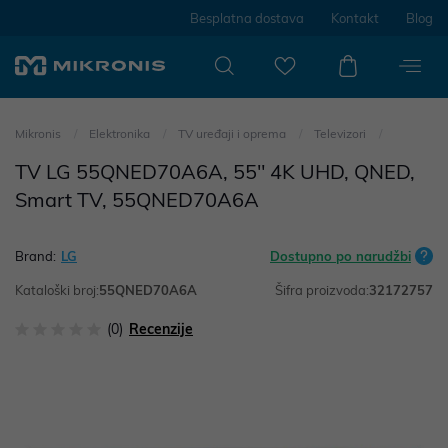
Besplatna dostava
Kontakt
Blog
Mikronis
Elektronika
TV uređaji i oprema
Televizori
TV LG 55QNED70A6A, 55" 4K UHD, QNED,
Smart TV, 55QNED70A6A
Brand:
LG
Dostupno po narudžbi
Kataloški broj:
55QNED70A6A
Šifra proizvoda:
32172757
(0)
Recenzije