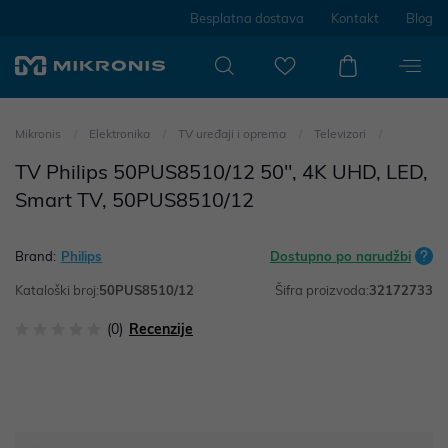
Besplatna dostava
Kontakt
Blog
Mikronis
Elektronika
TV uređaji i oprema
Televizori
TV Philips 50PUS8510/12 50", 4K UHD, LED,
Smart TV, 50PUS8510/12
Brand:
Philips
Dostupno po narudžbi
Kataloški broj:
50PUS8510/12
Šifra proizvoda:
32172733
(0)
Recenzije