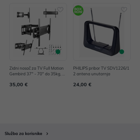
Zidni nosač za TV Full Motion
PHILIPS pribor TV SDV1226/1
P
Gembird 37" - 70" do 35kg, W
2 antena unutarnja
2
M-70ST-01
35,00 €
24,00 €
3
Služba za korisnike