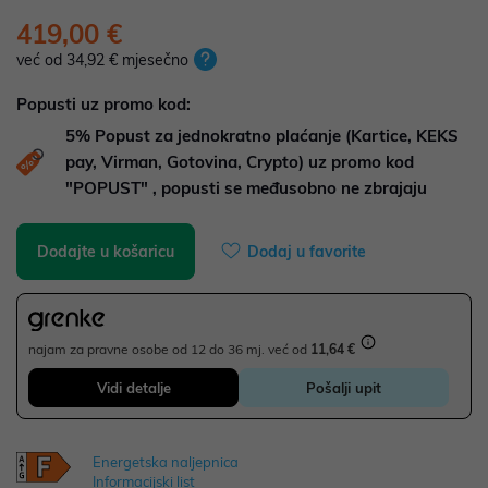
419,00 €
već od 34,92 € mjesečno
Popusti uz promo kod:
5%
Popust za jednokratno plaćanje (Kartice, KEKS
pay, Virman, Gotovina, Crypto) uz promo kod
"POPUST" , popusti se međusobno ne zbrajaju
Dodajte u košaricu
Dodaj u favorite
najam za pravne osobe od 12 do 36 mj. već od
11,64 €
Vidi detalje
Pošalji upit
Energetska naljepnica
Informacijski list