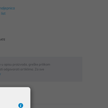
naljepnica
 list
RATE
 u opisu proizvoda, greške prilikom
sti odgovarati artiklima. Za sve
r
Recenzije