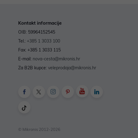
Kontakt informacije
OIB: 59964152545
Tel.:
+385 1 3033 100
Fax: +385 1 3033 115
E-mail:
nova-cesta@mikronis.hr
Za B2B kupce:
veleprodaja@mikronis.hr
© Mikronis 2012-2026