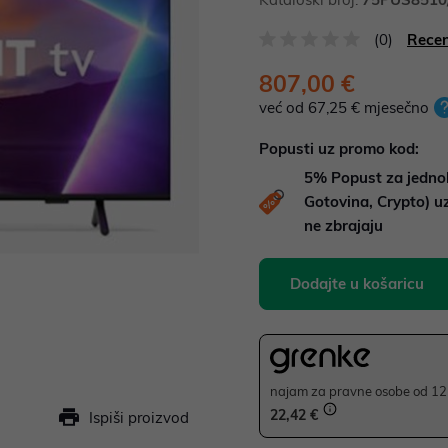
(0)
Recen
807,00 €
već od 67,25 € mjesečno
Popusti uz promo kod:
5%
Popust za jedno
Gotovina, Crypto) 
ne zbrajaju
Dodajte u košaricu
najam za pravne osobe od 12 
22,42 €
Ispiši proizvod