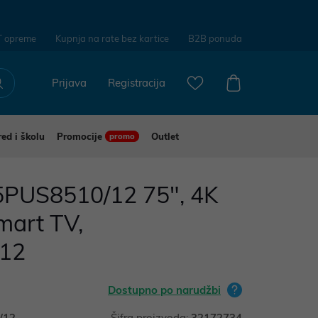
T opreme
Kupnja na rate bez kartice
B2B ponuda
Prijava
Registracija
red i školu
Promocije
Outlet
promo
75PUS8510/12 75", 4K
mart TV,
12
Dostupno po narudžbi
/12
Šifra proizvoda:
32172734