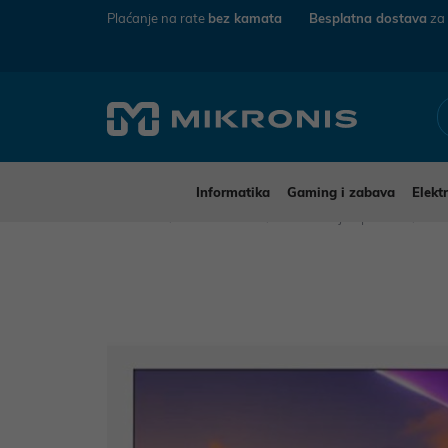
Plaćanje na rate
bez kamata
Besplatna dostava
za
Informatika
Gaming i zabava
Elekt
Mikronis
Elektronika
TV uređaji i oprema
Tel