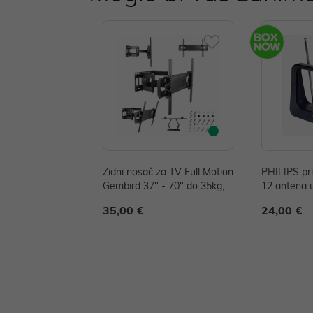
Zidni nosač za TV Full Motion
PHILIPS pr
Gembird 37" - 70" do 35kg,
12 antena 
WM-70ST-01
35,00 €
24,00 €