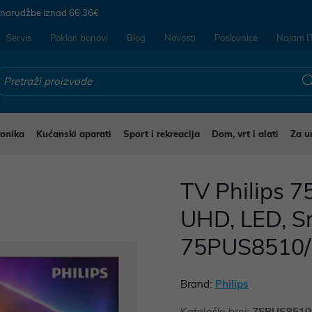
 narudžbe iznad
66,36€
Servis
Poklon bonovi
Blog
Novosti
Poslovnice
Najam I
ronika
Kućanski aparati
Sport i rekreacija
Dom, vrt i alati
Za u
evizori
TV Philips 
UHD, LED, S
75PUS8510/
Brand:
Philips
Kataloški broj:
75PUS8510