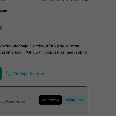
zije
kratno plaćanje (Kartice, KEKS pay, Virman,
uz promo kod "POPUST" , popusti se međusobno
Dodaj u favorite
Vidi detalje
Pošalji upit
do 36 mj. već od