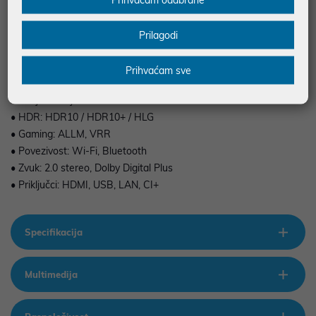
• Rezolucija: 4K UHD (3840 × 2160)
Prilagodi
• Tehnologija: OLED
• Tip TV-a: SMART (Tizen OS)
Prihvaćam sve
• TV tuner: DVB-T2/C/S2
• Osvježavanje: 60–144 Hz
• HDR: HDR10 / HDR10+ / HLG
• Gaming: ALLM, VRR
• Povezivost: Wi-Fi, Bluetooth
• Zvuk: 2.0 stereo, Dolby Digital Plus
• Priključci: HDMI, USB, LAN, CI+
Specifikacija
Multimedija