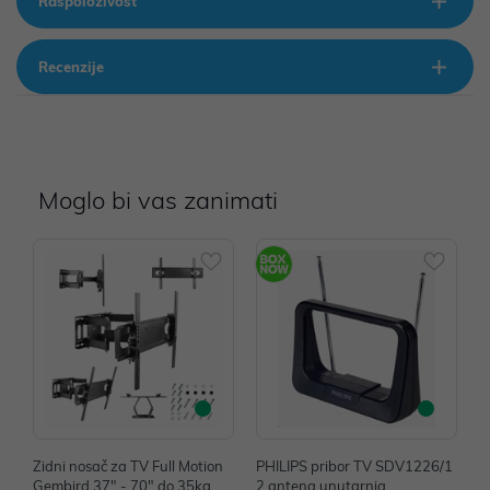
Raspoloživost
Recenzije
Moglo bi vas zanimati
Zidni nosač za TV Full Motion
PHILIPS pribor TV SDV1226/1
P
Gembird 37" - 70" do 35kg, W
2 antena unutarnja
2