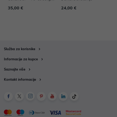
M-70ST-01
35,00 €
24,00 €
3
Služba za korisnike
Informacije za kupce
Saznajte više
Kontakt informacije