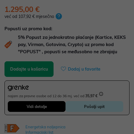
1.295,00 €
već od 107,92 € mjesečno
Popusti uz promo kod:
5%
Popust za jednokratno plaćanje (Kartice, KEKS
pay, Virman, Gotovina, Crypto) uz promo kod
"POPUST" , popusti se međusobno ne zbrajaju
Dodajte u košaricu
Dodaj u favorite
najam za pravne osobe od 12 do 36 mj. već od
35,97 €
Vidi detalje
Pošalji upit
Energetska naljepnica
Informacijski list