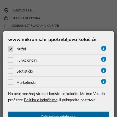
JAMSTVO 24 MJ.
SIGURNA KUPOVINA
MOGUĆNOST PLAĆANJA NA RATE
www.mikronis.hr upotrebljava kolačiće
Podaci uz artikle su prezentirani u dobroj namjeri. Mikronis d.o.o. ne
odgovara za eventualne pogreške nastale u opisu proizvoda, greške
Nužni
prilikom štampanja te promjene u dostupnosti i cijene. Slike artikala su
ilustrativne prirode te ne moraju u potpunosti odgovarati artiklima. Za sve
eventualne nejasnoće možete nas kontaktirati na
Funkcionalni
web-prodaja@mikronis.hr
Statistički
Marketinški
Opis
Na ovoj mrežnoj stranici koriste se kolačići. Molimo Vas da
TV Samsung QE55S90HAEXXH – 55" OLED 4K TV s vrhunskim
pročitate
Politiku o kolačićima
ili prilagodite postavke.
kontrastom, dubokom crnom i premium prikazom slike.
Prihvaćam odabrane