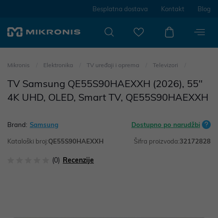
Besplatna dostava
Kontakt
Blog
Mikronis
Elektronika
TV uređaji i oprema
Televizori
TV Samsung QE55S90HAEXXH (2026), 55"
4K UHD, OLED, Smart TV, QE55S90HAEXXH
Brand:
Samsung
Dostupno po narudžbi
Kataloški broj:
QE55S90HAEXXH
Šifra proizvoda:
32172828
(0)
Recenzije