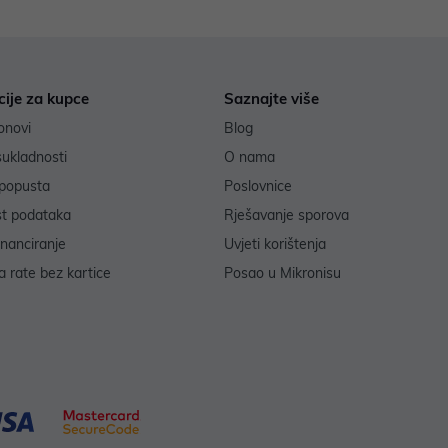
cije za kupce
Saznajte više
onovi
Blog
sukladnosti
O nama
popusta
Poslovnice
st podataka
Rješavanje sporova
inanciranje
Uvjeti korištenja
 rate bez kartice
Posao u Mikronisu