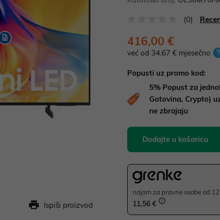
(0)
Recen
416,00 €
već od 34,67 € mjesečno
Popusti uz promo kod:
5%
Popust za jedno
Gotovina, Crypto) 
ne zbrajaju
Dodajte u košaricu
najam za pravne osobe od 12 
11,56 €
Ispiši proizvod