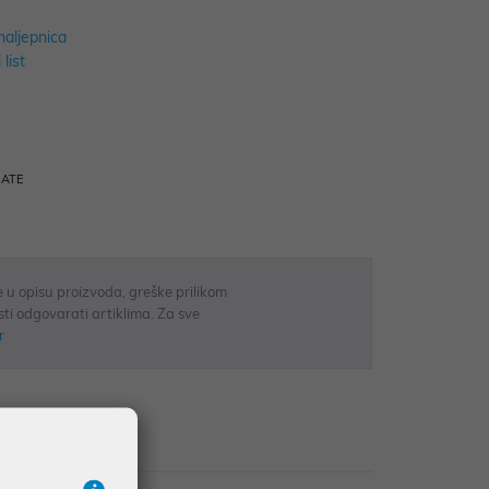
naljepnica
 list
RATE
 u opisu proizvoda, greške prilikom
sti odgovarati artiklima. Za sve
r
Recenzije