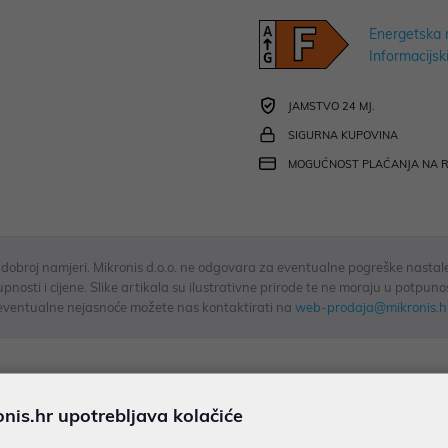
Energetska 
Informacijski
JAMSTVO 24 MJ.
SIGURNA KUPOVINA
MOGUĆNOST PLAĆANJA NA 
u dobroj namjeri. Mikronis d.o.o. ne odgovara za eventualne pogreške nastale
osti i cijene. Slike artikala su ilustrativne prirode te ne moraju u potpuno
eventualne nejasnoće možete nas kontaktirati na
web-prodaja@mikronis.h
ecifikacija
Multimedija
Raspoloživost
is.hr upotrebljava kolačiće