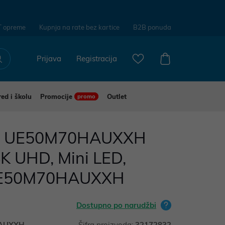
T opreme
Kupnja na rate bez kartice
B2B ponuda
Prijava
Registracija
red i školu
Promocije
Outlet
promo
g UE50M70HAUXXH
4K UHD, Mini LED,
 UE50M70HAUXXH
Dostupno po narudžbi
AUXXH
Šifra proizvoda:
32172832