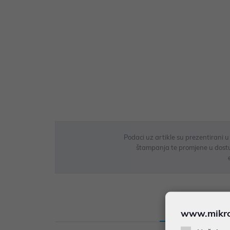
Podaci uz artikle su prezentirani 
štampanja te promjene u dostupn
Opis
Sp
www.mikron