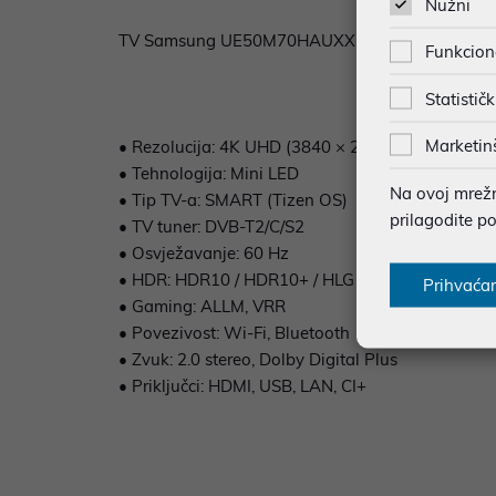
Nužni
TV Samsung UE50M70HAUXXH – 50" Mini LED 4K 
Funkcion
Statističk
Marketin
• Rezolucija: 4K UHD (3840 × 2160)
• Tehnologija: Mini LED
Na ovoj mrežno
• Tip TV-a: SMART (Tizen OS)
prilagodite p
• TV tuner: DVB-T2/C/S2
• Osvježavanje: 60 Hz
• HDR: HDR10 / HDR10+ / HLG
Prihvaća
• Gaming: ALLM, VRR
• Povezivost: Wi-Fi, Bluetooth
• Zvuk: 2.0 stereo, Dolby Digital Plus
• Priključci: HDMI, USB, LAN, CI+