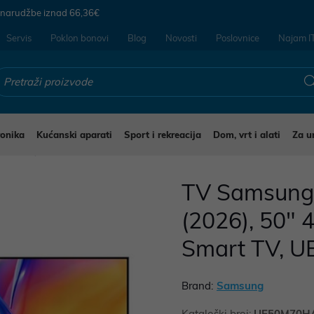
 narudžbe iznad
66,36€
Servis
Poklon bonovi
Blog
Novosti
Poslovnice
Najam I
ronika
Kućanski aparati
Sport i rekreacija
Dom, vrt i alati
Za u
evizori
TV Samsun
(2026), 50" 
Smart TV,
Brand:
Samsung
Kataloški broj:
UE50M70H