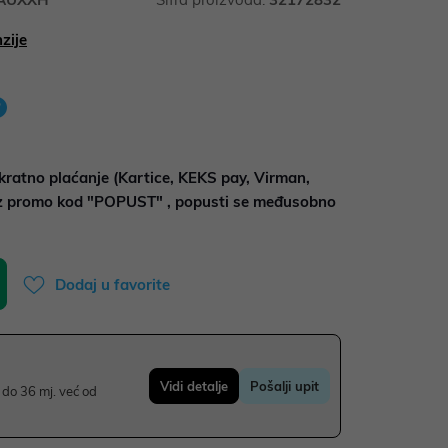
zije
kratno plaćanje (Kartice, KEKS pay, Virman,
uz promo kod "POPUST" , popusti se međusobno
Dodaj u favorite
Vidi detalje
Pošalji upit
do 36 mj. već od