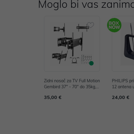
Moglo bi vas zanima
Zidni nosač za TV Full Motion
PHILIPS pr
Gembird 37" - 70" do 35kg,
12 antena 
WM-70ST-01
35,00 €
24,00 €