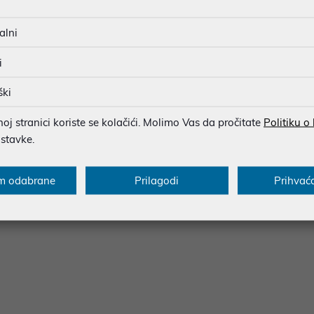
TV za uravnoteženu sliku i dobar HDR.
alni
i
ški
j stranici koriste se kolačići. Molimo Vas da pročitate
Politiku o
ostavke.
m odabrane
Prilagodi
Prihvać