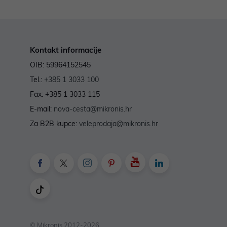
Kontakt informacije
OIB: 59964152545
Tel.:
+385 1 3033 100
Fax: +385 1 3033 115
E-mail:
nova-cesta@mikronis.hr
Za B2B kupce:
veleprodaja@mikronis.hr
© Mikronis 2012-2026