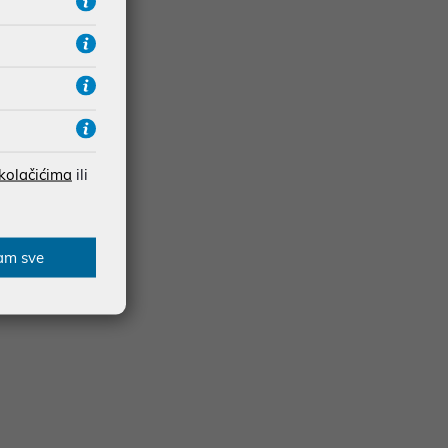
 kolačićima
ili
am sve