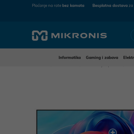
Plaćanje na rate
bez kamata
Besplatna dostava
za
Informatika
Gaming i zabava
Elekt
Mikronis
Elektronika
TV uređaji i oprema
Tel