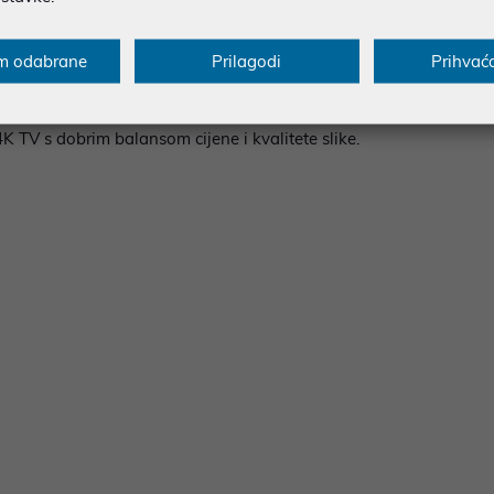
ecifikacija
Multimedija
Raspoloživost
m odabrane
Prilagodi
Prihvać
 s dobrim balansom cijene i kvalitete slike.