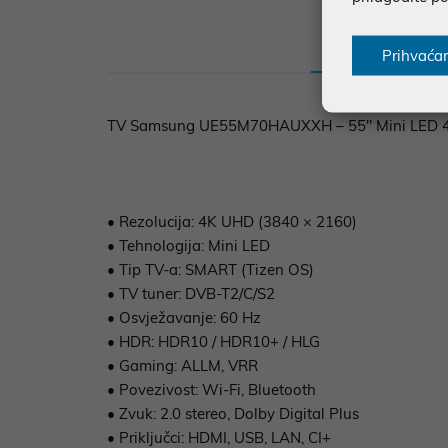
Opis
Sp
Prihvaća
TV Samsung UE55M70HAUXXH – 55" Mini LED 4K TV
• Rezolucija: 4K UHD (3840 × 2160)
• Tehnologija: Mini LED
• Tip TV-a: SMART (Tizen OS)
• TV tuner: DVB-T2/C/S2
• Osvježavanje: 60 Hz
• HDR: HDR10 / HDR10+ / HLG
• Gaming: ALLM, VRR
• Povezivost: Wi-Fi, Bluetooth
• Zvuk: 2.0 stereo, Dolby Digital Plus
• Priključci: HDMI, USB, LAN, CI+