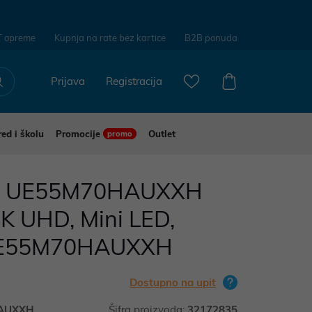
T opreme
Kupnja na rate bez kartice
B2B ponuda
Prijava
Registracija
red i školu
Promocije
Outlet
promo
g UE55M70HAUXXH
4K UHD, Mini LED,
 UE55M70HAUXXH
Dostupno na upit
AUXXH
Šifra proizvoda:
32172835