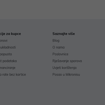
cije za kupce
Saznajte više
onovi
Blog
sukladnosti
O nama
popusta
Poslovnice
st podataka
Rješavanje sporova
inanciranje
Uvjeti korištenja
 rate bez kartice
Posao u Mikronisu