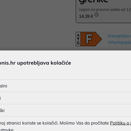
najam za pravne osobe od 12 
14,39 €
Energetska 
Informacijski
JAMSTVO 24 MJ.
is.hr upotrebljava kolačiće
SIGURNA KUPOVINA
MOGUĆNOST PLAĆANJA NA 
alni
i
u dobroj namjeri. Mikronis d.o.o. ne odgovara za eventualne pogreške nastale
ški
osti i cijene. Slike artikala su ilustrativne prirode te ne moraju u potpuno
eventualne nejasnoće možete nas kontaktirati na
web-prodaja@mikronis.h
j stranici koriste se kolačići. Molimo Vas da pročitate
Politiku o
ostavke.