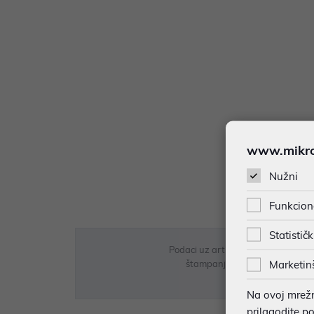
www.mikron
Nužni
Funkcion
Statističk
Podaci uz artikle su prezentirani 
Marketin
štampanja te promjene u dostupn
Na ovoj mrežno
prilagodite p