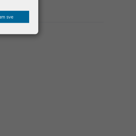
Recenzije
am sve