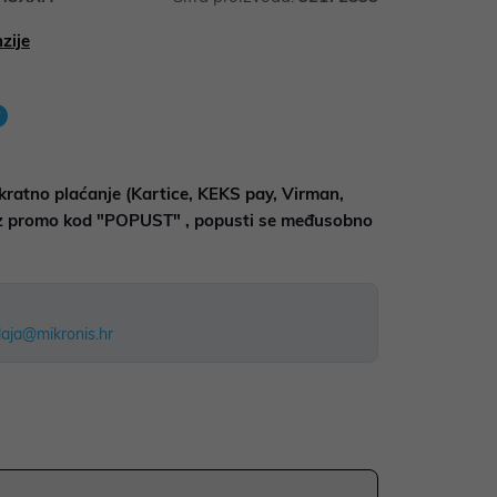
zije
kratno plaćanje (Kartice, KEKS pay, Virman,
uz promo kod "POPUST" , popusti se međusobno
aja@mikronis.hr