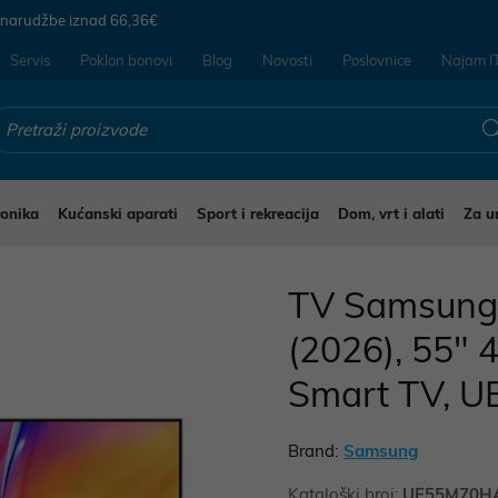
 narudžbe iznad
66,36€
Servis
Poklon bonovi
Blog
Novosti
Poslovnice
Najam I
ronika
Kućanski aparati
Sport i rekreacija
Dom, vrt i alati
Za u
evizori
TV Samsun
(2026), 55" 
Smart TV,
Brand:
Samsung
Kataloški broj:
UE55M70H