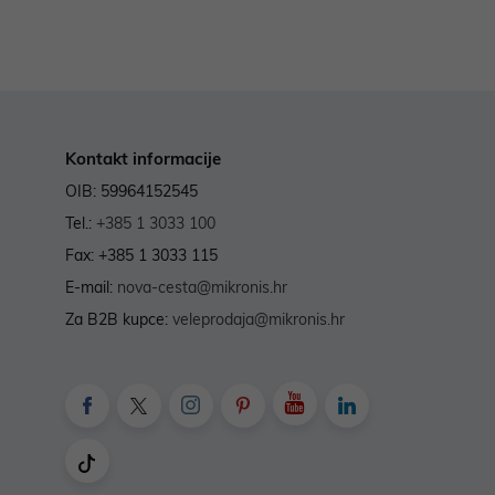
Kontakt informacije
OIB: 59964152545
Tel.:
+385 1 3033 100
Fax: +385 1 3033 115
E-mail:
nova-cesta@mikronis.hr
Za B2B kupce:
veleprodaja@mikronis.hr