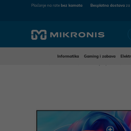
Plaćanje na rate
bez kamata
Besplatna dostava
za
Informatika
Gaming i zabava
Elekt
Mikronis
Elektronika
TV uređaji i oprema
Tel