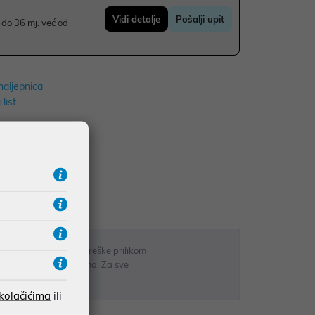
Vidi detalje
Pošalji upit
do 36 mj. već od
naljepnica
 list
RATE
 u opisu proizvoda, greške prilikom
sti odgovarati artiklima. Za sve
r
 kolačićima
ili